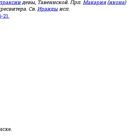
праксии
девы, Тавеннской. Прп.
Макария
(
икона
)
ресвитера. Св.
Ираиды
исп.
6-21.
нске.