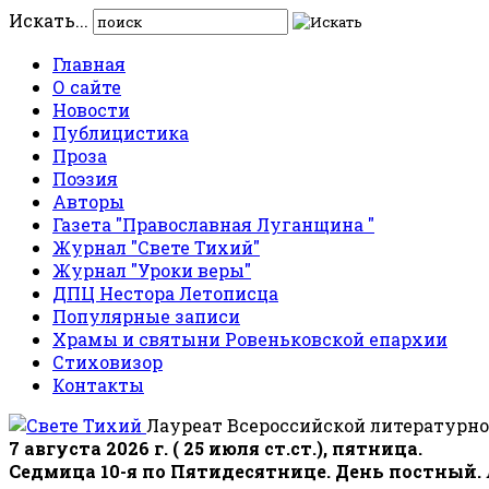
Искать...
Главная
О сайте
Новости
Публицистика
Проза
Поэзия
Авторы
Газета "Православная Луганщина "
Журнал "Свете Тихий"
Журнал "Уроки веры"
ДПЦ Нестора Летописца
Популярные записи
Храмы и святыни Ровеньковской епархии
Стиховизор
Контакты
Лауреат Всероссийской литературно
7 августа 2026 г. ( 25 июля ст.ст.), пятница.
Седмица 10-я по Пятидесятнице. День постный.