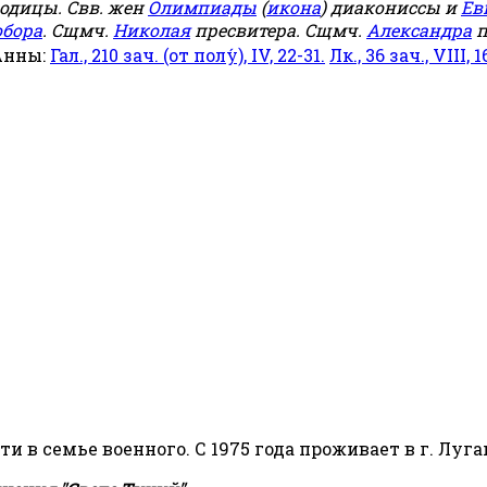
родицы. Свв. жен
Олимпиады
(
икона
) диакониссы и
Ев
обора
. Сщмч.
Николая
пресвитера. Сщмч.
Александра
п
Анны:
Гал., 210 зач. (от полу́), IV, 22-31.
Лк., 36 зач., VIII, 1
сти в семье военного. С 1975 года проживает в г. Луга