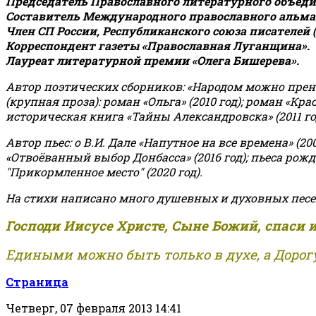
Председатель Православного литературного объедин
Составитель Международного православного альман
Член СП России, Республиканского союза писателей 
Корреспондент газеты «Православная Луганщина»
.
Лауреат литературной премии «Олега Бишерева».
Автор поэтических сборников: «Народом можно пренебре
(крупная проза): роман «Ольга» (2010 год); роман «Кр
историческая книга «Тайны Александровска» (2011 год);
Автор пьес: о В.И. Дале «Напутное на все времена» (200
«Отвоёванный выбор Донбасса» (2016 год); пьеса рожде
"Прикормленное место" (2020 год).
На стихи написано много душевных и духовных песе
Господи Иисусе Христе, Сыне Божий, спаси 
Едиными можно быть только в духе, а Дорогу
Страница
Четверг, 07 февраля 2013 14:41