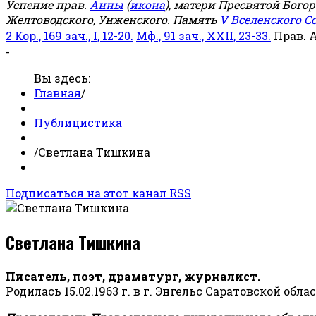
Успение прав.
Анны
(
икона
), матери Пресвятой Бого
Желтоводского, Унженского. Память
V Вселенского С
2 Кор., 169 зач., I, 12-20.
Мф., 91 зач., XXII, 23-33.
Прав. 
-
Вы здесь:
Главная
/
Публицистика
/
Светлана Тишкина
Подписаться на этот канал RSS
Светлана Тишкина
Писатель, поэт, драматург, журналист.
Родилась 15.02.1963 г. в г. Энгельс Саратовской обла