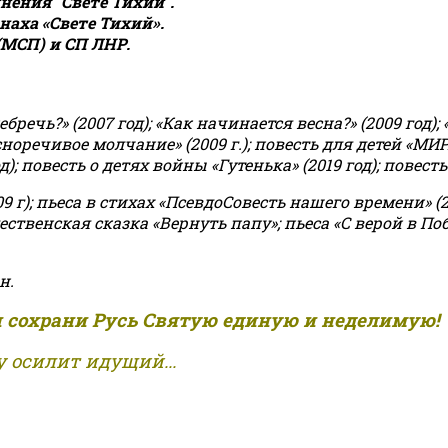
ения "Свете Тихий".
аха «Свете Тихий».
(МСП) и СП ЛНР.
чь?» (2007 год); «Как начинается весна?» (2009 год); 
асноречивое молчание» (2009 г.); повесть для детей «МИ
 повесть о детях войны «Гутенька» (2019 год); повесть 
9 г); пьеса в стихах «ПсевдоСовесть нашего времени» (201
ственская сказка «Вернуть папу»; пьеса «С верой в Поб
н.
и сохрани Русь Святую единую и неделимую!
 осилит идущий...