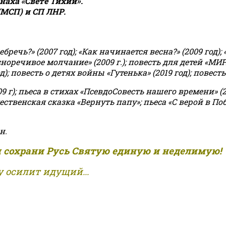
аха «Свете Тихий».
(МСП) и СП ЛНР.
чь?» (2007 год); «Как начинается весна?» (2009 год); 
асноречивое молчание» (2009 г.); повесть для детей «МИ
 повесть о детях войны «Гутенька» (2019 год); повесть 
9 г); пьеса в стихах «ПсевдоСовесть нашего времени» (201
ственская сказка «Вернуть папу»; пьеса «С верой в Поб
н.
и сохрани Русь Святую единую и неделимую!
 осилит идущий...