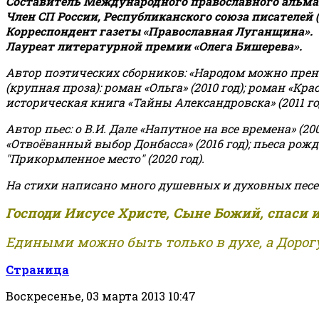
Составитель Международного православного альман
Член СП России, Республиканского союза писателей 
Корреспондент газеты «Православная Луганщина»
.
Лауреат литературной премии «Олега Бишерева».
Автор поэтических сборников: «Народом можно пренебре
(крупная проза): роман «Ольга» (2010 год); роман «Кр
историческая книга «Тайны Александровска» (2011 год);
Автор пьес: о В.И. Дале «Напутное на все времена» (200
«Отвоёванный выбор Донбасса» (2016 год); пьеса рожде
"Прикормленное место" (2020 год).
На стихи написано много душевных и духовных песе
Господи Иисусе Христе, Сыне Божий, спаси 
Едиными можно быть только в духе, а Дорогу
Страница
Воскресенье, 03 марта 2013 10:47