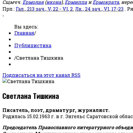
Сщмчч.
Ермолая
(
икона
),
Ермиппа
и
Ермократа
, иер
Прп.:
Гал., 213 зач., V, 22 - VI, 2.
Лк., 24 зач., VI, 17-23
. Р
-
Вы здесь:
Главная
/
Публицистика
/
Светлана Тишкина
Подписаться на этот канал RSS
Светлана Тишкина
Писатель, поэт, драматург, журналист.
Родилась 15.02.1963 г. в г. Энгельс Саратовской обла
Председатель Православного литературного объедин