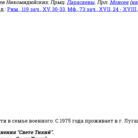
еев Никомидийских. Прмц.
Параскевы
. Прп.
Моисея
(
ик
яд.:
Рим., 119 зач., XV, 30-33.
Мф., 73 зач., XVII, 24 - XVIII,
сти в семье военного. С 1975 года проживает в г. Луга
ения "Свете Тихий".