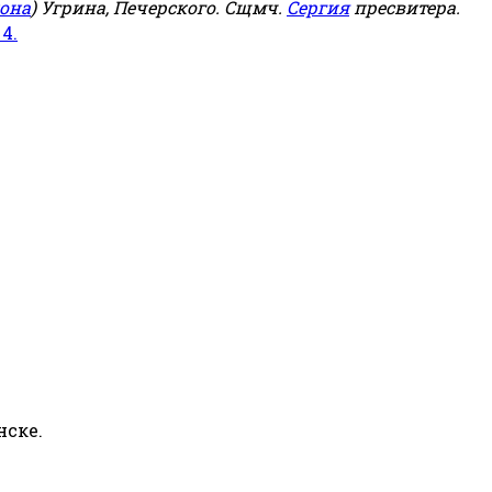
она
) Угрина, Печерского. Сщмч.
Сергия
пресвитера.
 4.
нске.