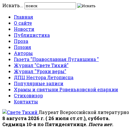
Искать...
Главная
О сайте
Новости
Публицистика
Проза
Поэзия
Авторы
Газета "Православная Луганщина "
Журнал "Свете Тихий"
Журнал "Уроки веры"
ДПЦ Нестора Летописца
Популярные записи
Храмы и святыни Ровеньковской епархии
Стиховизор
Контакты
Лауреат Всероссийской литературно
8 августа 2026 г. ( 26 июля ст.ст.), суббота.
Седмица 10-я по Пятидесятнице.
Поста нет.