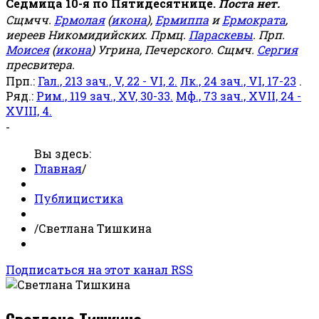
Седмица 10-я по Пятидесятнице.
Поста нет.
Сщмчч.
Ермолая
(
икона
),
Ермиппа
и
Ермократа
,
иереев Никомидийских. Прмц.
Параскевы
. Прп.
Моисея
(
икона
) Угрина, Печерского. Сщмч.
Сергия
пресвитера.
Прп.:
Гал., 213 зач., V, 22 - VI, 2.
Лк., 24 зач., VI, 17-23
.
Ряд.:
Рим., 119 зач., XV, 30-33.
Мф., 73 зач., XVII, 24 -
XVIII, 4.
-
Вы здесь:
Главная
/
Публицистика
/
Светлана Тишкина
Подписаться на этот канал RSS
Светлана Тишкина