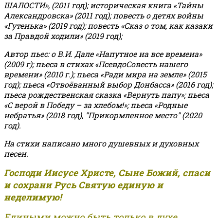
ШАЛОСТИ», (2011 год); историческая книга «Тайны
Александровска» (2011 год); повесть о детях войны
«Гутенька» (2019 год); повесть «Сказ о том, как казаки
за Правдой ходили» (2019 год);
Автор пьес: о В.И. Дале «Напутное на все времена»
(2009 г); пьеса в стихах «ПсевдоСовесть нашего
времени» (2010 г.); пьеса «Ради мира на земле» (2015
год); пьеса «Отвоёванный выбор Донбасса» (2016 год);
пьеса рождественская сказка «Вернуть папу»; пьеса
«С верой в Победу – за хлебом!»
;
пьеса «Родные
небратья» (2018 год), "Прикормленное место" (2020
год).
На стихи написано много душевных и духовных
песен.
Господи Иисусе Христе, Сыне Божий, спаси
и сохрани Русь Святую единую и
неделимую!
Едиными можно быть только в духе,