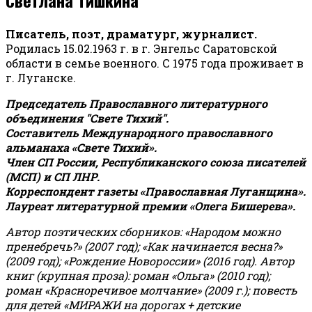
Писатель, поэт, драматург, журналист.
Родилась 15.02.1963 г. в г. Энгельс Саратовской
области в семье военного. С 1975 года проживает в
г. Луганске.
Председатель Православного литературного
объединения "Свете Тихий".
Составитель Международного православного
альманаха «Свете Тихий».
Член СП России, Республиканского союза писателей
(МСП) и СП ЛНР.
Корреспондент газеты «Православная Луганщина»
.
Лауреат литературной премии «Олега Бишерева».
Автор поэтических сборников: «Народом можно
пренебречь?» (2007 год); «Как начинается весна?»
(2009 год); «Рождение Новороссии» (2016 год).
Автор
книг (крупная проза): роман «Ольга» (2010 год);
роман «Красноречивое молчание» (2009 г.); повесть
для детей «МИРАЖИ на дорогах + детские