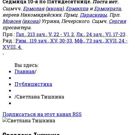
Седмица 10-я по Пятидесятнице.
Поста нет.
Сщмчч.
Ермолая
(
икона
),
Ермиппа
и
Ермократа
,
иереев Никомидийских. Прмц.
Параскевы
. Прп.
Моисея
(
икона
) Угрина, Печерского. Сщмч.
Сергия
пресвитера.
Прп.:
Гал., 213 зач., V, 22 - VI, 2.
Лк., 24 зач., VI, 17-23
.
Ряд.:
Рим., 119 зач., XV, 30-33.
Мф., 73 зач., XVII, 24 -
XVIII, 4.
-
Вы здесь:
Главная
/
Публицистика
/
Светлана Тишкина
Подписаться на этот канал RSS
Светлана Тишкина