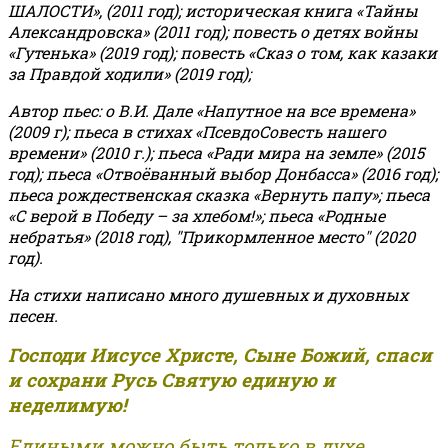
ШАЛОСТИ», (2011 год); историческая книга «Тайны
Александровска» (2011 год); повесть о детях войны
«Гутенька» (2019 год); повесть «Сказ о том, как казаки
за Правдой ходили» (2019 год);
Автор пьес: о В.И. Дале «Напутное на все времена»
(2009 г); пьеса в стихах «ПсевдоСовесть нашего
времени» (2010 г.); пьеса «Ради мира на земле» (2015
год); пьеса «Отвоёванный выбор Донбасса» (2016 год);
пьеса рождественская сказка «Вернуть папу»; пьеса
«С верой в Победу – за хлебом!»
;
пьеса «Родные
небратья» (2018 год), "Прикормленное место" (2020
год).
На стихи написано много душевных и духовных
песен.
Господи Иисусе Христе, Сыне Божий, спаси
и сохрани Русь Святую единую и
неделимую!
Едиными можно быть только в духе,