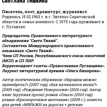
Писатель, поэт, драматург, журналист.
Родилась 15.02.1963 г. в г. Энгельс Саратовской
области в семье военного. С 1975 года проживает в
г. Луганске.
Председатель Православного литературного
объединения "Свете Тихий".
Составитель Международного православного
альманаха «Свете Тихий».
Член СП России, Республиканского союза писателей
(МСП) и СП ЛНР.
Корреспондент газеты «Православная Луганщина»
.
Лауреат литературной премии «Олега Бишерева».
Автор поэтических сборников: «Народом можно
пренебречь?» (2007 год); «Как начинается весна?»
(2009 год); «Рождение Новороссии» (2016 год).
Автор
книг (крупная проза): роман «Ольга» (2010 год);
роман «Красноречивое молчание» (2009 г.); повесть
для детей «МИРАЖИ на дорогах + детские