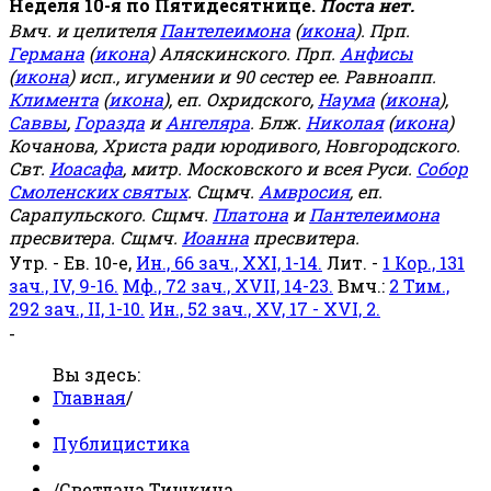
Неделя 10-я по Пятидесятнице.
Поста нет.
Вмч. и целителя
Пантелеимона
(
икона
). Прп.
Германа
(
икона
) Аляскинского. Прп.
Анфисы
(
икона
) исп., игумении и 90 сестер ее. Равноапп.
Климента
(
икона
), еп. Охридского,
Наума
(
икона
),
Саввы
,
Горазда
и
Ангеляра
. Блж.
Николая
(
икона
)
Кочанова, Христа ради юродивого, Новгородского.
Свт.
Иоасафа
, митр. Московского и всея Руси.
Собор
Смоленских святых
. Сщмч.
Амвросия
, еп.
Сарапульского. Сщмч.
Платона
и
Пантелеимона
пресвитера. Сщмч.
Иоанна
пресвитера.
Утр. - Ев. 10-е,
Ин., 66 зач., XXI, 1-14.
Лит. -
1 Кор., 131
зач., IV, 9-16.
Мф., 72 зач., XVII, 14-23.
Вмч.:
2 Тим.,
292 зач., II, 1-10.
Ин., 52 зач., XV, 17 - XVI, 2.
-
Вы здесь:
Главная
/
Публицистика
/
Светлана Тишкина