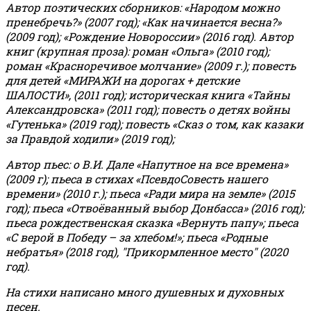
Автор поэтических сборников: «Народом можно
пренебречь?» (2007 год); «Как начинается весна?»
(2009 год); «Рождение Новороссии» (2016 год).
Автор
книг (крупная проза): роман «Ольга» (2010 год);
роман «Красноречивое молчание» (2009 г.); повесть
для детей «МИРАЖИ на дорогах + детские
ШАЛОСТИ», (2011 год); историческая книга «Тайны
Александровска» (2011 год); повесть о детях войны
«Гутенька» (2019 год); повесть «Сказ о том, как казаки
за Правдой ходили» (2019 год);
Автор пьес: о В.И. Дале «Напутное на все времена»
(2009 г); пьеса в стихах «ПсевдоСовесть нашего
времени» (2010 г.); пьеса «Ради мира на земле» (2015
год); пьеса «Отвоёванный выбор Донбасса» (2016 год);
пьеса рождественская сказка «Вернуть папу»; пьеса
«С верой в Победу – за хлебом!»
;
пьеса «Родные
небратья» (2018 год), "Прикормленное место" (2020
год).
На стихи написано много душевных и духовных
песен.