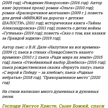
(2009 год); «Рождение Новороссии» (2016 год).
Автор
книг (крупная проза): роман «Ольга» (2010 год);
роман «Красноречивое молчание» (2009 г.); повесть
для детей «МИРАЖИ на дорогах + детские
ШАЛОСТИ», (2011 год); историческая книга «Тайны
Александровска» (2011 год); повесть о детях войны
«Гутенька» (2019 год); повесть «Сказ о том, как казаки
за Правдой ходили» (2019 год);
Автор пьес: о В.И. Дале «Напутное на все времена»
(2009 г); пьеса в стихах «ПсевдоСовесть нашего
времени» (2010 г.); пьеса «Ради мира на земле» (2015
год); пьеса «Отвоёванный выбор Донбасса» (2016 год);
пьеса рождественская сказка «Вернуть папу»; пьеса
«С верой в Победу – за хлебом!»
;
пьеса «Родные
небратья» (2018 год), "Прикормленное место" (2020
год).
На стихи написано много душевных и духовных
песен.
Господи Иисусе Христе, Сыне Божий, спаси