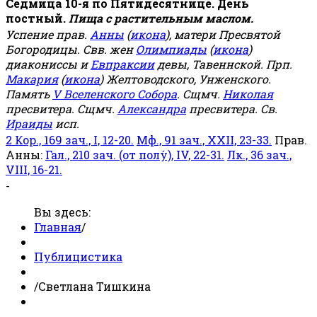
Седмица 10-я по Пятидесятнице. День
постный.
Пища с растительным маслом.
Успение прав.
Анны
(
икона
), матери Пресвятой
Богородицы. Свв. жен
Олимпиады
(
икона
)
диакониссы и
Евпраксии
девы, Тавеннской. Прп.
Макария
(
икона
) Желтоводского, Унженского.
Память
V Вселенского Собора
. Сщмч.
Николая
пресвитера. Сщмч.
Александра
пресвитера. Св.
Ираиды
исп.
2 Кор., 169 зач., I, 12-20.
Мф., 91 зач., XXII, 23-33.
Прав.
Анны:
Гал., 210 зач. (от полу́), IV, 22-31.
Лк., 36 зач.,
VIII, 16-21.
-
Вы здесь:
Главная
/
Публицистика
/
Светлана Тишкина