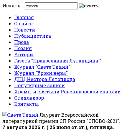
Искать...
Главная
О сайте
Новости
Публицистика
Проза
Поэзия
Авторы
Газета "Православная Луганщина "
Журнал "Свете Тихий"
Журнал "Уроки веры"
ДПЦ Нестора Летописца
Популярные записи
Храмы и святыни Ровеньковской епархии
Стиховизор
Контакты
Лауреат Всероссийской
литературной премии СП России "СЛОВО-2021".
7 августа 2026 г. ( 25 июля ст.ст.), пятница.