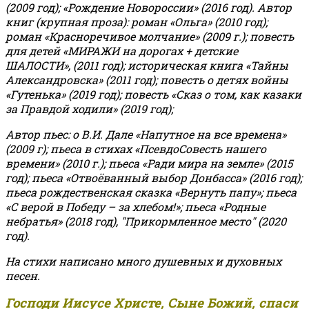
(2009 год); «Рождение Новороссии» (2016 год).
Автор
книг (крупная проза): роман «Ольга» (2010 год);
роман «Красноречивое молчание» (2009 г.); повесть
для детей «МИРАЖИ на дорогах + детские
ШАЛОСТИ», (2011 год); историческая книга «Тайны
Александровска» (2011 год); повесть о детях войны
«Гутенька» (2019 год); повесть «Сказ о том, как казаки
за Правдой ходили» (2019 год);
Автор пьес: о В.И. Дале «Напутное на все времена»
(2009 г); пьеса в стихах «ПсевдоСовесть нашего
времени» (2010 г.); пьеса «Ради мира на земле» (2015
год); пьеса «Отвоёванный выбор Донбасса» (2016 год);
пьеса рождественская сказка «Вернуть папу»; пьеса
«С верой в Победу – за хлебом!»
;
пьеса «Родные
небратья» (2018 год), "Прикормленное место" (2020
год).
На стихи написано много душевных и духовных
песен.
Господи Иисусе Христе, Сыне Божий, спаси