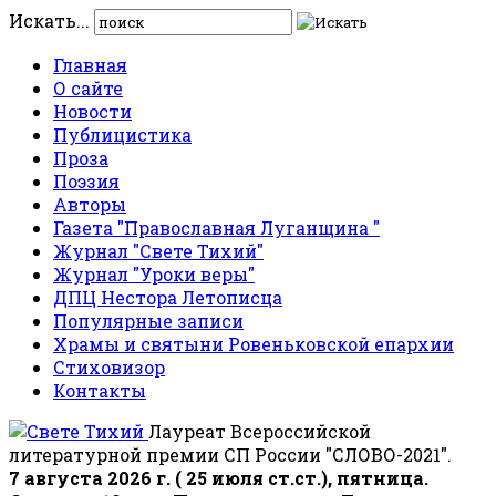
Искать...
Главная
О сайте
Новости
Публицистика
Проза
Поэзия
Авторы
Газета "Православная Луганщина "
Журнал "Свете Тихий"
Журнал "Уроки веры"
ДПЦ Нестора Летописца
Популярные записи
Храмы и святыни Ровеньковской епархии
Стиховизор
Контакты
Лауреат Всероссийской
литературной премии СП России "СЛОВО-2021".
7 августа 2026 г. ( 25 июля ст.ст.), пятница.