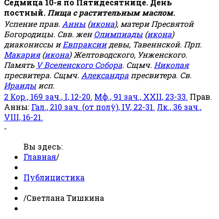
Седмица 10-я по Пятидесятнице. День
постный.
Пища с растительным маслом.
Успение прав.
Анны
(
икона
), матери Пресвятой
Богородицы. Свв. жен
Олимпиады
(
икона
)
диакониссы и
Евпраксии
девы, Тавеннской. Прп.
Макария
(
икона
) Желтоводского, Унженского.
Память
V Вселенского Собора
. Сщмч.
Николая
пресвитера. Сщмч.
Александра
пресвитера. Св.
Ираиды
исп.
2 Кор., 169 зач., I, 12-20.
Мф., 91 зач., XXII, 23-33.
Прав.
Анны:
Гал., 210 зач. (от полу́), IV, 22-31.
Лк., 36 зач.,
VIII, 16-21.
-
Вы здесь:
Главная
/
Публицистика
/
Светлана Тишкина