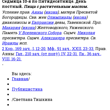
Седмица 10-я по Пятидесятнице. День
постный.
Пища с растительным маслом.
Успение прав.
Анны
(
икона
), матери Пресвятой
Богородицы. Свв. жен
Олимпиады
(
икона
)
диакониссы и
Евпраксии
девы, Тавеннской. Прп.
Макария
(
икона
) Желтоводского, Унженского.
Память
V Вселенского Собора
. Сщмч.
Николая
пресвитера. Сщмч.
Александра
пресвитера. Св.
Ираиды
исп.
2 Кор., 169 зач., I, 12-20.
Мф., 91 зач., XXII, 23-33.
Прав.
Анны:
Гал., 210 зач. (от полу́), IV, 22-31.
Лк., 36 зач.,
VIII, 16-21.
-
Вы здесь:
Главная
/
Публицистика
/
Светлана Тишкина