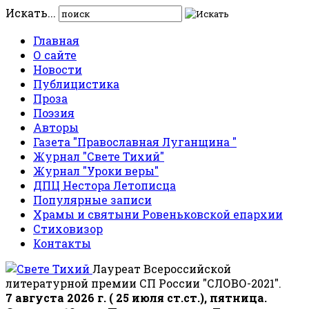
Искать...
Главная
О сайте
Новости
Публицистика
Проза
Поэзия
Авторы
Газета "Православная Луганщина "
Журнал "Свете Тихий"
Журнал "Уроки веры"
ДПЦ Нестора Летописца
Популярные записи
Храмы и святыни Ровеньковской епархии
Стиховизор
Контакты
Лауреат Всероссийской
литературной премии СП России "СЛОВО-2021".
7 августа 2026 г. ( 25 июля ст.ст.), пятница.