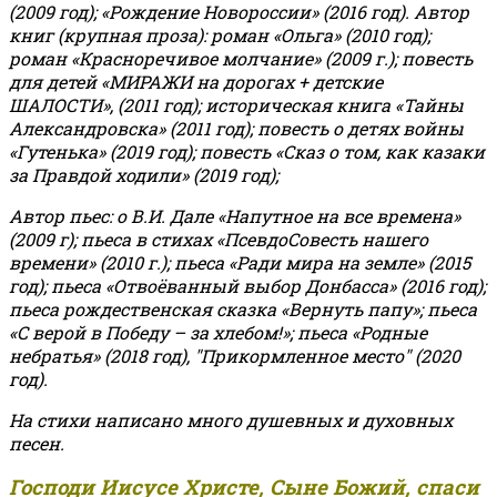
(2009 год); «Рождение Новороссии» (2016 год).
Автор
книг (крупная проза): роман «Ольга» (2010 год);
роман «Красноречивое молчание» (2009 г.); повесть
для детей «МИРАЖИ на дорогах + детские
ШАЛОСТИ», (2011 год); историческая книга «Тайны
Александровска» (2011 год); повесть о детях войны
«Гутенька» (2019 год); повесть «Сказ о том, как казаки
за Правдой ходили» (2019 год);
Автор пьес: о В.И. Дале «Напутное на все времена»
(2009 г); пьеса в стихах «ПсевдоСовесть нашего
времени» (2010 г.); пьеса «Ради мира на земле» (2015
год); пьеса «Отвоёванный выбор Донбасса» (2016 год);
пьеса рождественская сказка «Вернуть папу»; пьеса
«С верой в Победу – за хлебом!»
;
пьеса «Родные
небратья» (2018 год), "Прикормленное место" (2020
год).
На стихи написано много душевных и духовных
песен.
Господи Иисусе Христе, Сыне Божий, спаси