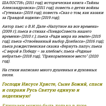
ШАЛОСТИ», (2011 год); историческая книга «Тайны
Александровска» (2011 год); повесть о детях войны
«Гутенька» (2019 год); повесть «Сказ о том, как казаки
за Правдой ходили» (2019 год);
Автор пьес: о В.И. Дале «Напутное на все времена»
(2009 г); пьеса в стихах «ПсевдоСовесть нашего
времени» (2010 г.); пьеса «Ради мира на земле» (2015
год); пьеса «Отвоёванный выбор Донбасса» (2016 год);
пьеса рождественская сказка «Вернуть папу»; пьеса
«С верой в Победу – за хлебом!»
;
пьеса «Родные
небратья» (2018 год), "Прикормленное место" (2020
год).
На стихи написано много душевных и духовных
песен.
Господи Иисусе Христе, Сыне Божий, спаси
и сохрани Русь Святую единую и
неделимую!
Едиными можно быть только в духе,