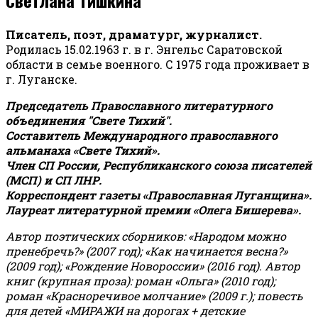
Писатель, поэт, драматург, журналист.
Родилась 15.02.1963 г. в г. Энгельс Саратовской
области в семье военного. С 1975 года проживает в
г. Луганске.
Председатель Православного литературного
объединения "Свете Тихий".
Составитель Международного православного
альманаха «Свете Тихий».
Член СП России, Республиканского союза писателей
(МСП) и СП ЛНР.
Корреспондент газеты «Православная Луганщина»
.
Лауреат литературной премии «Олега Бишерева».
Автор поэтических сборников: «Народом можно
пренебречь?» (2007 год); «Как начинается весна?»
(2009 год); «Рождение Новороссии» (2016 год).
Автор
книг (крупная проза): роман «Ольга» (2010 год);
роман «Красноречивое молчание» (2009 г.); повесть
для детей «МИРАЖИ на дорогах + детские