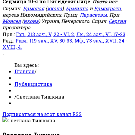
Седмица 10-я по Пятидесятнице.
Поста нет.
Сщмчч.
Ермолая
(
икона
),
Ермиппа
и
Ермократа
,
иереев Никомидийских. Прмц.
Параскевы
. Прп.
Моисея
(
икона
) Угрина, Печерского. Сщмч.
Сергия
пресвитера.
Прп.:
Гал., 213 зач., V, 22 - VI, 2.
Лк., 24 зач., VI, 17-23
.
Ряд.:
Рим., 119 зач., XV, 30-33.
Мф., 73 зач., XVII, 24 -
XVIII, 4.
-
Вы здесь:
Главная
/
Публицистика
/
Светлана Тишкина
Подписаться на этот канал RSS
Светлана Тишкина