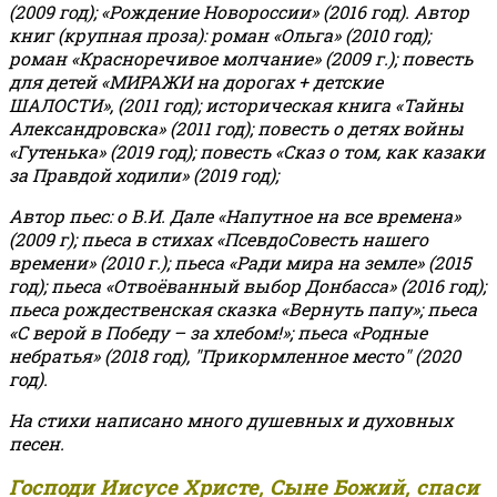
(2009 год); «Рождение Новороссии» (2016 год).
Автор
книг (крупная проза): роман «Ольга» (2010 год);
роман «Красноречивое молчание» (2009 г.); повесть
для детей «МИРАЖИ на дорогах + детские
ШАЛОСТИ», (2011 год); историческая книга «Тайны
Александровска» (2011 год); повесть о детях войны
«Гутенька» (2019 год); повесть «Сказ о том, как казаки
за Правдой ходили» (2019 год);
Автор пьес: о В.И. Дале «Напутное на все времена»
(2009 г); пьеса в стихах «ПсевдоСовесть нашего
времени» (2010 г.); пьеса «Ради мира на земле» (2015
год); пьеса «Отвоёванный выбор Донбасса» (2016 год);
пьеса рождественская сказка «Вернуть папу»; пьеса
«С верой в Победу – за хлебом!»
;
пьеса «Родные
небратья» (2018 год), "Прикормленное место" (2020
год).
На стихи написано много душевных и духовных
песен.
Господи Иисусе Христе, Сыне Божий, спаси