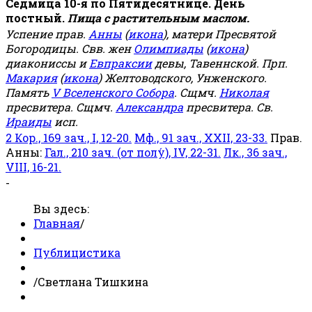
Седмица 10-я по Пятидесятнице. День
постный.
Пища с растительным маслом.
Успение прав.
Анны
(
икона
), матери Пресвятой
Богородицы. Свв. жен
Олимпиады
(
икона
)
диакониссы и
Евпраксии
девы, Тавеннской. Прп.
Макария
(
икона
) Желтоводского, Унженского.
Память
V Вселенского Собора
. Сщмч.
Николая
пресвитера. Сщмч.
Александра
пресвитера. Св.
Ираиды
исп.
2 Кор., 169 зач., I, 12-20.
Мф., 91 зач., XXII, 23-33.
Прав.
Анны:
Гал., 210 зач. (от полу́), IV, 22-31.
Лк., 36 зач.,
VIII, 16-21.
-
Вы здесь:
Главная
/
Публицистика
/
Светлана Тишкина