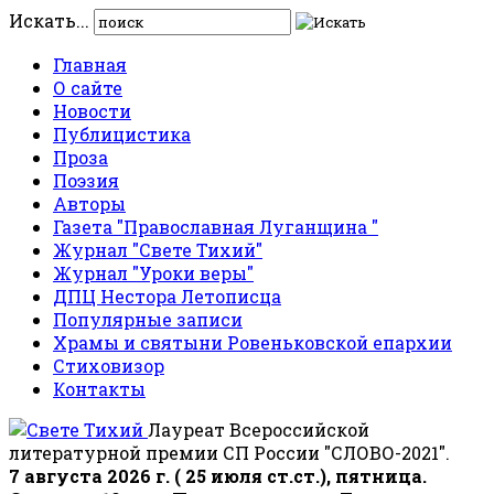
Искать...
Главная
О сайте
Новости
Публицистика
Проза
Поэзия
Авторы
Газета "Православная Луганщина "
Журнал "Свете Тихий"
Журнал "Уроки веры"
ДПЦ Нестора Летописца
Популярные записи
Храмы и святыни Ровеньковской епархии
Стиховизор
Контакты
Лауреат Всероссийской
литературной премии СП России "СЛОВО-2021".
7 августа 2026 г. ( 25 июля ст.ст.), пятница.