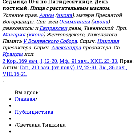
Седмица 10-я по Пятидесятнице. День
постный.
Пища с растительным маслом.
Успение прав.
Анны
(
икона
), матери Пресвятой
Богородицы. Свв. жен
Олимпиады
(
икона
)
диакониссы и
Евпраксии
девы, Тавеннской. Прп.
Макария
(
икона
) Желтоводского, Унженского.
Память
V Вселенского Собора
. Сщмч.
Николая
пресвитера. Сщмч.
Александра
пресвитера. Св.
Ираиды
исп.
2 Кор., 169 зач., I, 12-20.
Мф., 91 зач., XXII, 23-33.
Прав.
Анны:
Гал., 210 зач. (от полу́), IV, 22-31.
Лк., 36 зач.,
VIII, 16-21.
-
Вы здесь:
Главная
/
Публицистика
/
Светлана Тишкина