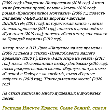
(2009 год); «Рождение Новороссии» (2016 год).
Автор
книг (крупная проза): роман «Ольга» (2010 год);
роман «Красноречивое молчание» (2009 г.); повесть
для детей «МИРАЖИ на дорогах + детские
ШАЛОСТИ», (2011 год); историческая книга «Тайны
Александровска» (2011 год); повесть о детях войны
«Гутенька» (2019 год); повесть «Сказ о том, как казаки
за Правдой ходили» (2019 год);
Автор пьес: о В.И. Дале «Напутное на все времена»
(2009 г); пьеса в стихах «ПсевдоСовесть нашего
времени» (2010 г.); пьеса «Ради мира на земле» (2015
год); пьеса «Отвоёванный выбор Донбасса» (2016 год);
пьеса рождественская сказка «Вернуть папу»; пьеса
«С верой в Победу – за хлебом!»
;
пьеса «Родные
небратья» (2018 год), "Прикормленное место" (2020
год).
На стихи написано много душевных и духовных
песен.
Господи Иисусе Христе, Сыне Божий, спаси