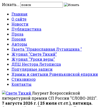
Искать...
Главная
О сайте
Новости
Публицистика
Проза
Поэзия
Авторы
Газета "Православная Луганщина "
Журнал "Свете Тихий"
Журнал "Уроки веры"
ДПЦ Нестора Летописца
Популярные записи
Храмы и святыни Ровеньковской епархии
Стиховизор
Контакты
Лауреат Всероссийской
литературной премии СП России "СЛОВО-2021".
7 августа 2026 г. ( 25 июля ст.ст.), пятница.