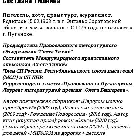
Писатель, поэт, драматург, журналист.
Родилась 15.02.1963 г. в г. Энгельс Саратовской
области в семье военного. С 1975 года проживает в
г. Луганске.
Председатель Православного литературного
объединения "Свете Тихий".
Составитель Международного православного
альманаха «Свете Тихий».
Член СП России, Республиканского союза писателей
(МСП) и СП ЛНР.
Корреспондент газеты «Православная Луганщина»
.
Лауреат литературной премии «Олега Бишерева».
Автор поэтических сборников: «Народом можно
пренебречь?» (2007 год); «Как начинается весна?»
(2009 год); «Рождение Новороссии» (2016 год).
Автор
книг (крупная проза): роман «Ольга» (2010 год);
роман «Красноречивое молчание» (2009 г.); повесть
для детей «МИРАЖИ на дорогах + детские