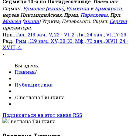
Седмица 10-я по Пятидесятнице.
Поста нет.
Сщмчч.
Ермолая
(
икона
),
Ермиппа
и
Ермократа
,
иереев Никомидийских. Прмц.
Параскевы
. Прп.
Моисея
(
икона
) Угрина, Печерского. Сщмч.
Сергия
пресвитера.
Прп.:
Гал., 213 зач., V, 22 - VI, 2.
Лк., 24 зач., VI, 17-23
.
Ряд.:
Рим., 119 зач., XV, 30-33.
Мф., 73 зач., XVII, 24 -
XVIII, 4.
-
Вы здесь:
Главная
/
Публицистика
/
Светлана Тишкина
Подписаться на этот канал RSS
Светлана Тишкина