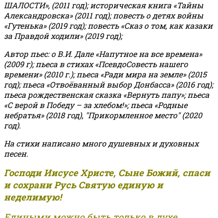
ШАЛОСТИ», (2011 год); историческая книга «Тайны
Александровска» (2011 год); повесть о детях войны
«Гутенька» (2019 год); повесть «Сказ о том, как казаки
за Правдой ходили» (2019 год);
Автор пьес: о В.И. Дале «Напутное на все времена»
(2009 г); пьеса в стихах «ПсевдоСовесть нашего
времени» (2010 г.); пьеса «Ради мира на земле» (2015
год); пьеса «Отвоёванный выбор Донбасса» (2016 год);
пьеса рождественская сказка «Вернуть папу»; пьеса
«С верой в Победу – за хлебом!»
;
пьеса «Родные
небратья» (2018 год), "Прикормленное место" (2020
год).
На стихи написано много душевных и духовных
песен.
Господи Иисусе Христе, Сыне Божий, спаси
и сохрани Русь Святую единую и
неделимую!
Едиными можно быть только в духе,