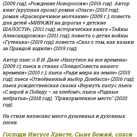
(2009 год); «Рождение Новороссии» (2016 год).
Автор
книг (крупная проза): роман «Ольга» (2010 год);
роман «Красноречивое молчание» (2009 г.); повесть
для детей «МИРАЖИ на дорогах + детские
ШАЛОСТИ», (2011 год); историческая книга «Тайны
Александровска» (2011 год); повесть о детях войны
«Гутенька» (2019 год); повесть «Сказ о том, как казаки
за Правдой ходили» (2019 год);
Автор пьес: о В.И. Дале «Напутное на все времена»
(2009 г); пьеса в стихах «ПсевдоСовесть нашего
времени» (2010 г.); пьеса «Ради мира на земле» (2015
год); пьеса «Отвоёванный выбор Донбасса» (2016 год);
пьеса рождественская сказка «Вернуть папу»; пьеса
«С верой в Победу – за хлебом!»
;
пьеса «Родные
небратья» (2018 год), "Прикормленное место" (2020
год).
На стихи написано много душевных и духовных
песен.
Господи Иисусе Христе, Сыне Божий, спаси