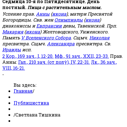
Седмица 10-я по Пятидесятнице. День
постный.
Пища с растительным маслом.
Успение прав.
Анны
(
икона
), матери Пресвятой
Богородицы. Свв. жен
Олимпиады
(
икона
)
диакониссы и
Евпраксии
девы, Тавеннской. Прп.
Макария
(
икона
) Желтоводского, Унженского.
Память
V Вселенского Собора
. Сщмч.
Николая
пресвитера. Сщмч.
Александра
пресвитера. Св.
Ираиды
исп.
2 Кор., 169 зач., I, 12-20.
Мф., 91 зач., XXII, 23-33.
Прав.
Анны:
Гал., 210 зач. (от полу́), IV, 22-31.
Лк., 36 зач.,
VIII, 16-21.
-
Вы здесь:
Главная
/
Публицистика
/
Светлана Тишкина