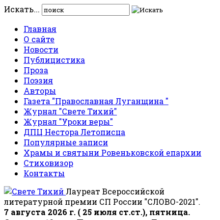
Искать...
Главная
О сайте
Новости
Публицистика
Проза
Поэзия
Авторы
Газета "Православная Луганщина "
Журнал "Свете Тихий"
Журнал "Уроки веры"
ДПЦ Нестора Летописца
Популярные записи
Храмы и святыни Ровеньковской епархии
Стиховизор
Контакты
Лауреат Всероссийской
литературной премии СП России "СЛОВО-2021".
7 августа 2026 г. ( 25 июля ст.ст.), пятница.