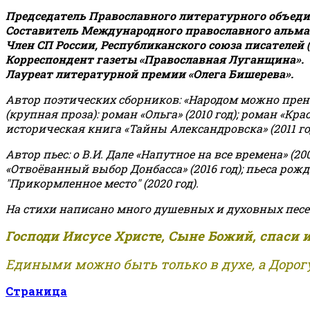
Председатель Православного литературного объедин
Составитель Международного православного альман
Член СП России, Республиканского союза писателей 
Корреспондент газеты «Православная Луганщина»
.
Лауреат литературной премии «Олега Бишерева».
Автор поэтических сборников: «Народом можно пренебре
(крупная проза): роман «Ольга» (2010 год); роман «Кр
историческая книга «Тайны Александровска» (2011 год);
Автор пьес: о В.И. Дале «Напутное на все времена» (200
«Отвоёванный выбор Донбасса» (2016 год); пьеса рожде
"Прикормленное место" (2020 год).
На стихи написано много душевных и духовных песе
Господи Иисусе Христе, Сыне Божий, спаси 
Едиными можно быть только в духе, а Дорогу
Страница