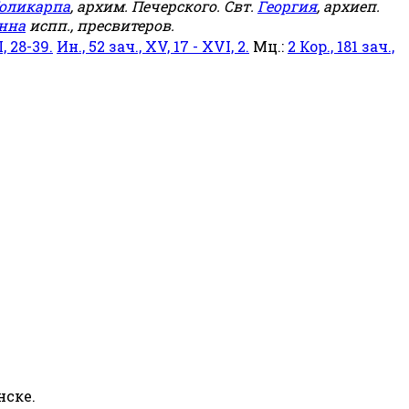
оликарпа
, архим. Печерского. Свт.
Георгия
, архиеп.
нна
испп., пресвитеров.
, 28-39.
Ин., 52 зач., XV, 17 - XVI, 2.
Мц.:
2 Кор., 181 зач.,
нске.