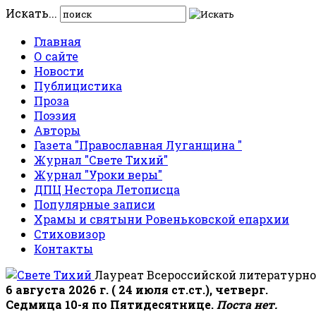
Искать...
Главная
О сайте
Новости
Публицистика
Проза
Поэзия
Авторы
Газета "Православная Луганщина "
Журнал "Свете Тихий"
Журнал "Уроки веры"
ДПЦ Нестора Летописца
Популярные записи
Храмы и святыни Ровеньковской епархии
Стиховизор
Контакты
Лауреат Всероссийской литературно
6 августа 2026 г. ( 24 июля ст.ст.), четверг.
Седмица 10-я по Пятидесятнице.
Поста нет.