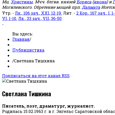
Мц.
Христины
. Мчч. блгвв. князей
Бориса
(
икона
) и
Г
Могилевского. Обретение мощей прп.
Далмата
Исетск
Утр. -
Лк., 106 зач., XXI, 12-19.
Лит. -
2 Кор., 167 зач., I, 1-
VI, 1-10.
Лк., 33 зач., VII, 36-50
.
-
Вы здесь:
Главная
/
Публицистика
/
Светлана Тишкина
Подписаться на этот канал RSS
Светлана Тишкина
Писатель, поэт, драматург, журналист.
Родилась 15.02.1963 г. в г. Энгельс Саратовской обла