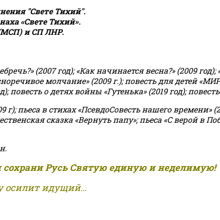
ения "Свете Тихий".
аха «Свете Тихий».
(МСП) и СП ЛНР.
чь?» (2007 год); «Как начинается весна?» (2009 год); 
асноречивое молчание» (2009 г.); повесть для детей «МИ
 повесть о детях войны «Гутенька» (2019 год); повесть 
9 г); пьеса в стихах «ПсевдоСовесть нашего времени» (201
ственская сказка «Вернуть папу»; пьеса «С верой в Поб
н.
и сохрани Русь Святую единую и неделимую!
 осилит идущий...