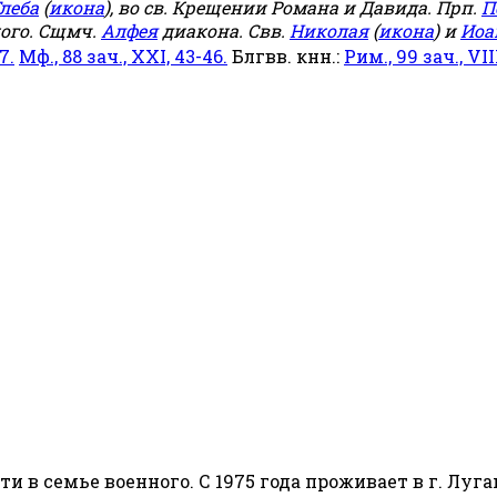
леба
(
икона
), во св. Крещении Романа и Давида. Прп.
П
ого. Сщмч.
Алфея
диакона. Свв.
Николая
(
икона
) и
Иоа
7.
Мф., 88 зач., XXI, 43-46.
Блгвв. кнн.:
Рим., 99 зач., VIII
сти в семье военного. С 1975 года проживает в г. Луга