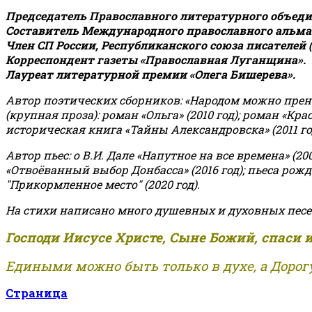
Председатель Православного литературного объедин
Составитель Международного православного альман
Член СП России, Республиканского союза писателей 
Корреспондент газеты «Православная Луганщина»
.
Лауреат литературной премии «Олега Бишерева».
Автор поэтических сборников: «Народом можно пренебре
(крупная проза): роман «Ольга» (2010 год); роман «Кр
историческая книга «Тайны Александровска» (2011 год);
Автор пьес: о В.И. Дале «Напутное на все времена» (200
«Отвоёванный выбор Донбасса» (2016 год); пьеса рожде
"Прикормленное место" (2020 год).
На стихи написано много душевных и духовных песе
Господи Иисусе Христе, Сыне Божий, спаси 
Едиными можно быть только в духе, а Дорогу
Страница