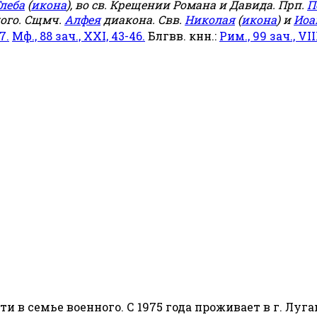
леба
(
икона
), во св. Крещении Романа и Давида. Прп.
П
ого. Сщмч.
Алфея
диакона. Свв.
Николая
(
икона
) и
Иоа
7.
Мф., 88 зач., XXI, 43-46.
Блгвв. кнн.:
Рим., 99 зач., VIII
сти в семье военного. С 1975 года проживает в г. Луга