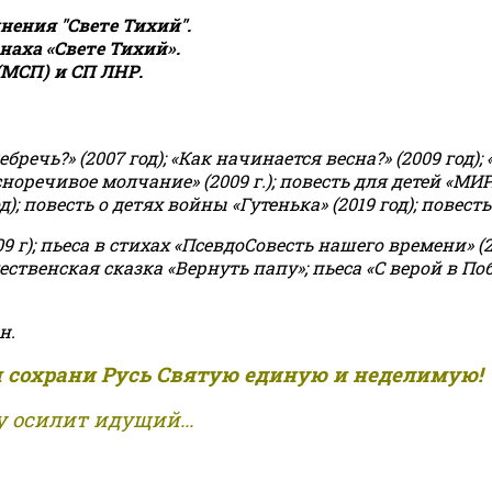
ения "Свете Тихий".
аха «Свете Тихий».
(МСП) и СП ЛНР.
чь?» (2007 год); «Как начинается весна?» (2009 год); 
асноречивое молчание» (2009 г.); повесть для детей «МИ
 повесть о детях войны «Гутенька» (2019 год); повесть 
9 г); пьеса в стихах «ПсевдоСовесть нашего времени» (201
ственская сказка «Вернуть папу»; пьеса «С верой в Поб
н.
и сохрани Русь Святую единую и неделимую!
 осилит идущий...