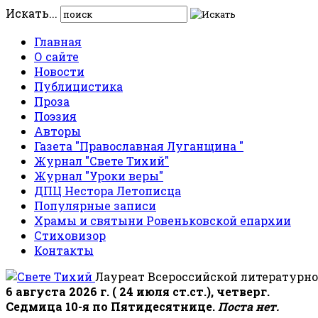
Искать...
Главная
О сайте
Новости
Публицистика
Проза
Поэзия
Авторы
Газета "Православная Луганщина "
Журнал "Свете Тихий"
Журнал "Уроки веры"
ДПЦ Нестора Летописца
Популярные записи
Храмы и святыни Ровеньковской епархии
Стиховизор
Контакты
Лауреат Всероссийской литературно
6 августа 2026 г. ( 24 июля ст.ст.), четверг.
Седмица 10-я по Пятидесятнице.
Поста нет.