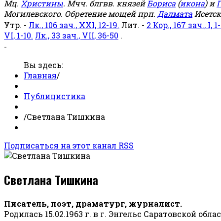
Мц.
Христины
. Мчч. блгвв. князей
Бориса
(
икона
) и
Г
Могилевского. Обретение мощей прп.
Далмата
Исетск
Утр. -
Лк., 106 зач., XXI, 12-19.
Лит. -
2 Кор., 167 зач., I, 1-
VI, 1-10.
Лк., 33 зач., VII, 36-50
.
-
Вы здесь:
Главная
/
Публицистика
/
Светлана Тишкина
Подписаться на этот канал RSS
Светлана Тишкина
Писатель, поэт, драматург, журналист.
Родилась 15.02.1963 г. в г. Энгельс Саратовской обла