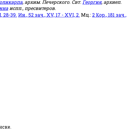
оликарпа
, архим. Печерского. Свт.
Георгия
, архиеп.
нна
испп., пресвитеров.
, 28-39.
Ин., 52 зач., XV, 17 - XVI, 2.
Мц.:
2 Кор., 181 зач.,
нске.