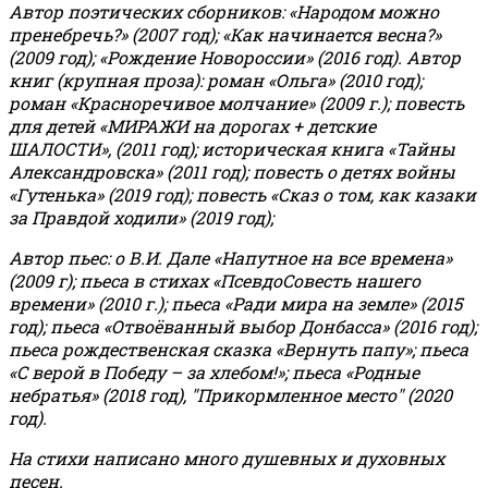
Автор поэтических сборников: «Народом можно
пренебречь?» (2007 год); «Как начинается весна?»
(2009 год); «Рождение Новороссии» (2016 год).
Автор
книг (крупная проза): роман «Ольга» (2010 год);
роман «Красноречивое молчание» (2009 г.); повесть
для детей «МИРАЖИ на дорогах + детские
ШАЛОСТИ», (2011 год); историческая книга «Тайны
Александровска» (2011 год); повесть о детях войны
«Гутенька» (2019 год); повесть «Сказ о том, как казаки
за Правдой ходили» (2019 год);
Автор пьес: о В.И. Дале «Напутное на все времена»
(2009 г); пьеса в стихах «ПсевдоСовесть нашего
времени» (2010 г.); пьеса «Ради мира на земле» (2015
год); пьеса «Отвоёванный выбор Донбасса» (2016 год);
пьеса рождественская сказка «Вернуть папу»; пьеса
«С верой в Победу – за хлебом!»
;
пьеса «Родные
небратья» (2018 год), "Прикормленное место" (2020
год).
На стихи написано много душевных и духовных
песен.