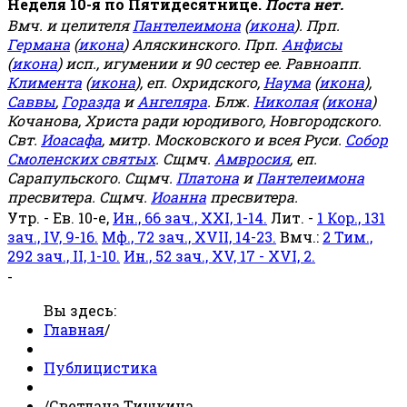
Неделя 10-я по Пятидесятнице.
Поста нет.
Вмч. и целителя
Пантелеимона
(
икона
). Прп.
Германа
(
икона
) Аляскинского. Прп.
Анфисы
(
икона
) исп., игумении и 90 сестер ее. Равноапп.
Климента
(
икона
), еп. Охридского,
Наума
(
икона
),
Саввы
,
Горазда
и
Ангеляра
. Блж.
Николая
(
икона
)
Кочанова, Христа ради юродивого, Новгородского.
Свт.
Иоасафа
, митр. Московского и всея Руси.
Собор
Смоленских святых
. Сщмч.
Амвросия
, еп.
Сарапульского. Сщмч.
Платона
и
Пантелеимона
пресвитера. Сщмч.
Иоанна
пресвитера.
Утр. - Ев. 10-е,
Ин., 66 зач., XXI, 1-14.
Лит. -
1 Кор., 131
зач., IV, 9-16.
Мф., 72 зач., XVII, 14-23.
Вмч.:
2 Тим.,
292 зач., II, 1-10.
Ин., 52 зач., XV, 17 - XVI, 2.
-
Вы здесь:
Главная
/
Публицистика
/
Светлана Тишкина