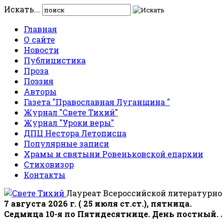
Искать...
Главная
О сайте
Новости
Публицистика
Проза
Поэзия
Авторы
Газета "Православная Луганщина "
Журнал "Свете Тихий"
Журнал "Уроки веры"
ДПЦ Нестора Летописца
Популярные записи
Храмы и святыни Ровеньковской епархии
Стиховизор
Контакты
Лауреат Всероссийской литературно
7 августа 2026 г. ( 25 июля ст.ст.), пятница.
Седмица 10-я по Пятидесятнице. День постный.