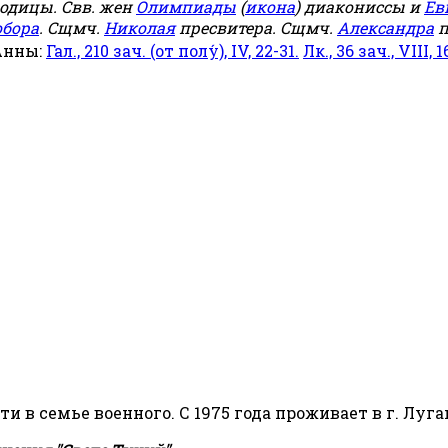
родицы. Свв. жен
Олимпиады
(
икона
) диакониссы и
Ев
обора
. Сщмч.
Николая
пресвитера. Сщмч.
Александра
п
Анны:
Гал., 210 зач. (от полу́), IV, 22-31.
Лк., 36 зач., VIII, 1
сти в семье военного. С 1975 года проживает в г. Луга