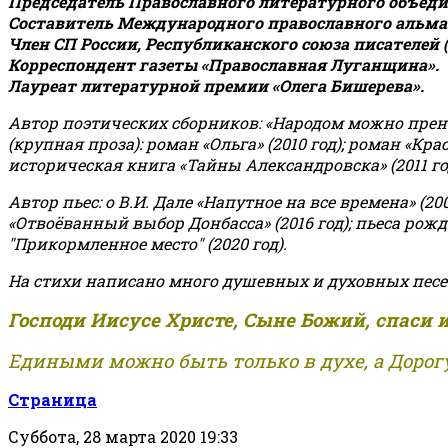
Председатель Православного литературного объедин
Составитель Международного православного альман
Член СП России, Республиканского союза писателей 
Корреспондент газеты «Православная Луганщина»
.
Лауреат литературной премии «Олега Бишерева».
Автор поэтических сборников: «Народом можно пренебре
(крупная проза): роман «Ольга» (2010 год); роман «Кр
историческая книга «Тайны Александровска» (2011 год);
Автор пьес: о В.И. Дале «Напутное на все времена» (200
«Отвоёванный выбор Донбасса» (2016 год); пьеса рожде
"Прикормленное место" (2020 год).
На стихи написано много душевных и духовных песе
Господи Иисусе Христе, Сыне Божий, спаси 
Едиными можно быть только в духе, а Дорогу
Страница
Суббота, 28 марта 2020 19:33