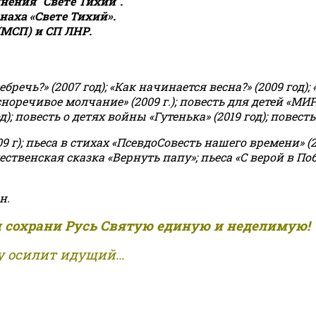
ения "Свете Тихий".
аха «Свете Тихий».
(МСП) и СП ЛНР.
чь?» (2007 год); «Как начинается весна?» (2009 год); 
асноречивое молчание» (2009 г.); повесть для детей «МИ
 повесть о детях войны «Гутенька» (2019 год); повесть 
9 г); пьеса в стихах «ПсевдоСовесть нашего времени» (201
ственская сказка «Вернуть папу»; пьеса «С верой в Поб
н.
и сохрани Русь Святую единую и неделимую!
 осилит идущий...