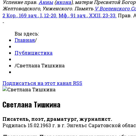
Успение прав.
Анны
(
икона
), матери Пресвятой Бого
Желтоводского, Унженского. Память
V Вселенского С
2 Кор., 169 зач., I, 12-20.
Мф., 91 зач., XXII, 23-33.
Прав. 
-
Вы здесь:
Главная
/
Публицистика
/
Светлана Тишкина
Подписаться на этот канал RSS
Светлана Тишкина
Писатель, поэт, драматург, журналист.
Родилась 15.02.1963 г. в г. Энгельс Саратовской обла