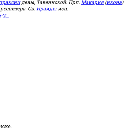
праксии
девы, Тавеннской. Прп.
Макария
(
икона
)
ресвитера. Св.
Ираиды
исп.
6-21.
нске.