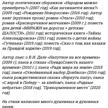
Автор поэтических сборников: «Народом можно
пренебречь?» (2007 год); «Как начинается весна?»
(2009 год); «Рождение Новороссии» (2016 год).
Автор
книг (крупная проза): роман «Ольга» (2010 год);
роман «Красноречивое молчание» (2009 г.); повесть
для детей «МИРАЖИ на дорогах + детские
ШАЛОСТИ», (2011 год); историческая книга «Тайны
Александровска» (2011 год); повесть о детях войны
«Гутенька» (2019 год); повесть «Сказ о том, как казаки
за Правдой ходили» (2019 год);
Автор пьес: о В.И. Дале «Напутное на все времена»
(2009 г); пьеса в стихах «ПсевдоСовесть нашего
времени» (2010 г.); пьеса «Ради мира на земле» (2015
год); пьеса «Отвоёванный выбор Донбасса» (2016 год);
пьеса рождественская сказка «Вернуть папу»; пьеса
«С верой в Победу – за хлебом!»
;
пьеса «Родные
небратья» (2018 год), "Прикормленное место" (2020
год).
На стихи написано много душевных и духовных
песен.