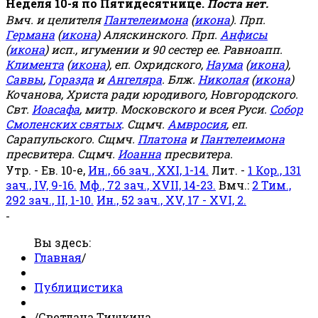
Неделя 10-я по Пятидесятнице.
Поста нет.
Вмч. и целителя
Пантелеимона
(
икона
). Прп.
Германа
(
икона
) Аляскинского. Прп.
Анфисы
(
икона
) исп., игумении и 90 сестер ее. Равноапп.
Климента
(
икона
), еп. Охридского,
Наума
(
икона
),
Саввы
,
Горазда
и
Ангеляра
. Блж.
Николая
(
икона
)
Кочанова, Христа ради юродивого, Новгородского.
Свт.
Иоасафа
, митр. Московского и всея Руси.
Собор
Смоленских святых
. Сщмч.
Амвросия
, еп.
Сарапульского. Сщмч.
Платона
и
Пантелеимона
пресвитера. Сщмч.
Иоанна
пресвитера.
Утр. - Ев. 10-е,
Ин., 66 зач., XXI, 1-14.
Лит. -
1 Кор., 131
зач., IV, 9-16.
Мф., 72 зач., XVII, 14-23.
Вмч.:
2 Тим.,
292 зач., II, 1-10.
Ин., 52 зач., XV, 17 - XVI, 2.
-
Вы здесь:
Главная
/
Публицистика
/
Светлана Тишкина