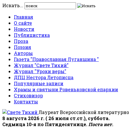
Искать...
Главная
О сайте
Новости
Публицистика
Проза
Поэзия
Авторы
Газета "Православная Луганщина "
Журнал "Свете Тихий"
Журнал "Уроки веры"
ДПЦ Нестора Летописца
Популярные записи
Храмы и святыни Ровеньковской епархии
Стиховизор
Контакты
Лауреат Всероссийской литературно
8 августа 2026 г. ( 26 июля ст.ст.), суббота.
Седмица 10-я по Пятидесятнице.
Поста нет.