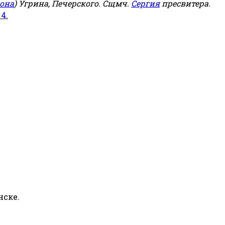
она
) Угрина, Печерского. Сщмч.
Сергия
пресвитера.
 4.
нске.