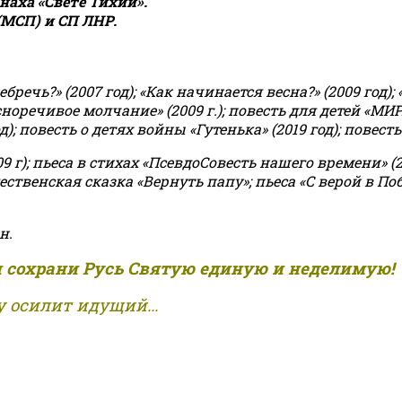
аха «Свете Тихий».
(МСП) и СП ЛНР.
чь?» (2007 год); «Как начинается весна?» (2009 год); 
асноречивое молчание» (2009 г.); повесть для детей «МИ
 повесть о детях войны «Гутенька» (2019 год); повесть 
9 г); пьеса в стихах «ПсевдоСовесть нашего времени» (201
ственская сказка «Вернуть папу»; пьеса «С верой в Поб
н.
и сохрани Русь Святую единую и неделимую!
 осилит идущий...