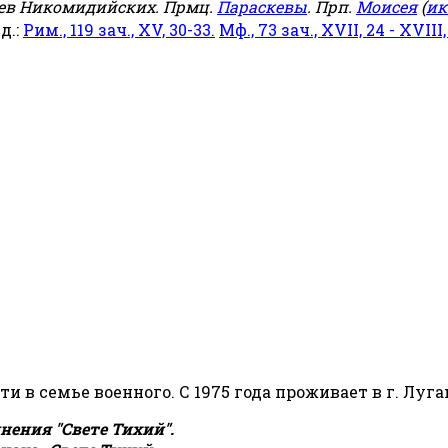
еев Никомидийских. Прмц.
Параскевы
. Прп.
Моисея
(
ик
яд.:
Рим., 119 зач., XV, 30-33.
Мф., 73 зач., XVII, 24 - XVIII,
сти в семье военного. С 1975 года проживает в г. Луга
ения "Свете Тихий".