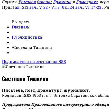
Сщмчч.
Ермолая
(
икона
),
Ермиппа
и
Ермократа
, иер
Прп.:
Гал., 213 зач., V, 22 - VI, 2.
Лк., 24 зач., VI, 17-23
. Р
-
Вы здесь:
Главная
/
Публицистика
/
Светлана Тишкина
Подписаться на этот канал RSS
Светлана Тишкина
Писатель, поэт, драматург, журналист.
Родилась 15.02.1963 г. в г. Энгельс Саратовской обла
Председатель Православного литературного объедин