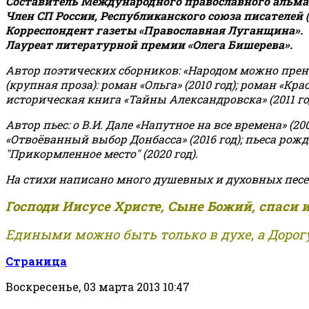
Составитель Международного православного альман
Член СП России, Республиканского союза писателей 
Корреспондент газеты «Православная Луганщина»
.
Лауреат литературной премии «Олега Бишерева».
Автор поэтических сборников: «Народом можно пренебре
(крупная проза): роман «Ольга» (2010 год); роман «Кр
историческая книга «Тайны Александровска» (2011 год);
Автор пьес: о В.И. Дале «Напутное на все времена» (200
«Отвоёванный выбор Донбасса» (2016 год); пьеса рожде
"Прикормленное место" (2020 год).
На стихи написано много душевных и духовных песе
Господи Иисусе Христе, Сыне Божий, спаси 
Едиными можно быть только в духе, а Дорогу
Страница
Воскресенье, 03 марта 2013 10:47