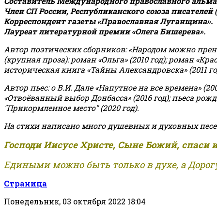
Составитель Международного православного альман
Член СП России, Республиканского союза писателей 
Корреспондент газеты «Православная Луганщина»
.
Лауреат литературной премии «Олега Бишерева».
Автор поэтических сборников: «Народом можно пренебре
(крупная проза): роман «Ольга» (2010 год); роман «Кр
историческая книга «Тайны Александровска» (2011 год);
Автор пьес: о В.И. Дале «Напутное на все времена» (200
«Отвоёванный выбор Донбасса» (2016 год); пьеса рожде
"Прикормленное место" (2020 год).
На стихи написано много душевных и духовных песе
Господи Иисусе Христе, Сыне Божий, спаси 
Едиными можно быть только в духе, а Дорогу
Страница
Понедельник, 03 октября 2022 18:04