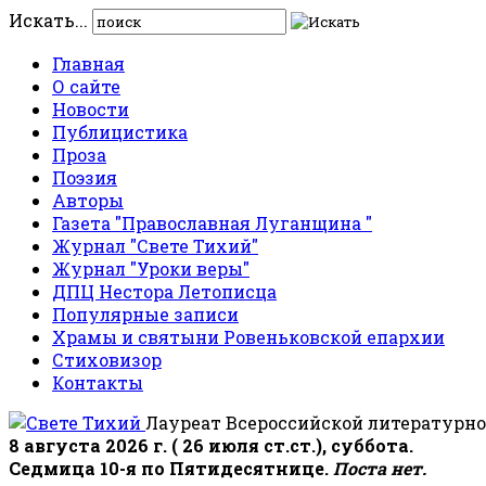
Искать...
Главная
О сайте
Новости
Публицистика
Проза
Поэзия
Авторы
Газета "Православная Луганщина "
Журнал "Свете Тихий"
Журнал "Уроки веры"
ДПЦ Нестора Летописца
Популярные записи
Храмы и святыни Ровеньковской епархии
Стиховизор
Контакты
Лауреат Всероссийской литературно
8 августа 2026 г. ( 26 июля ст.ст.), суббота.
Седмица 10-я по Пятидесятнице.
Поста нет.