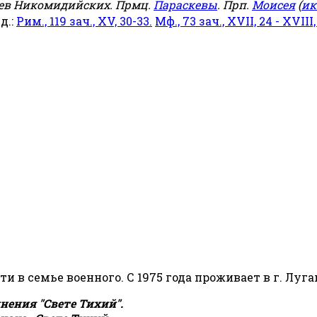
еев Никомидийских. Прмц.
Параскевы
. Прп.
Моисея
(
ик
яд.:
Рим., 119 зач., XV, 30-33.
Мф., 73 зач., XVII, 24 - XVIII,
сти в семье военного. С 1975 года проживает в г. Луга
ения "Свете Тихий".