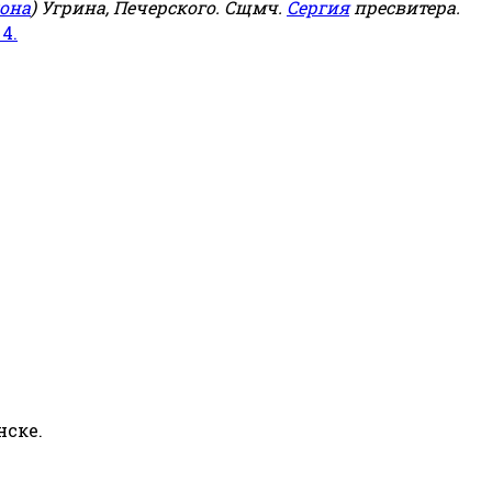
она
) Угрина, Печерского. Сщмч.
Сергия
пресвитера.
 4.
нске.