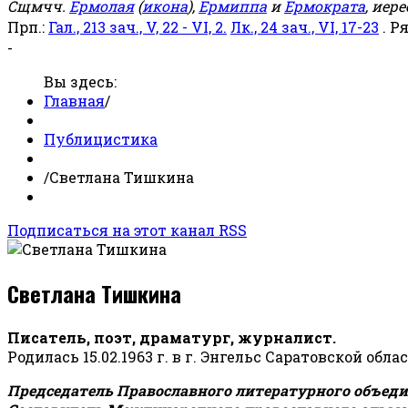
Сщмчч.
Ермолая
(
икона
),
Ермиппа
и
Ермократа
, иер
Прп.:
Гал., 213 зач., V, 22 - VI, 2.
Лк., 24 зач., VI, 17-23
. Р
-
Вы здесь:
Главная
/
Публицистика
/
Светлана Тишкина
Подписаться на этот канал RSS
Светлана Тишкина
Писатель, поэт, драматург, журналист.
Родилась 15.02.1963 г. в г. Энгельс Саратовской обла
Председатель Православного литературного объедин