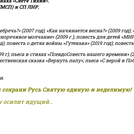
аха «Свете Тихий».
(МСП) и СП ЛНР.
чь?» (2007 год); «Как начинается весна?» (2009 год); 
асноречивое молчание» (2009 г.); повесть для детей «МИ
 повесть о детях войны «Гутенька» (2019 год); повесть 
9 г); пьеса в стихах «ПсевдоСовесть нашего времени» (201
ственская сказка «Вернуть папу»; пьеса «С верой в Поб
н.
и сохрани Русь Святую единую и неделимую!
 осилит идущий...