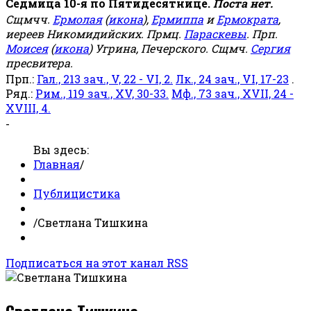
Седмица 10-я по Пятидесятнице.
Поста нет.
Сщмчч.
Ермолая
(
икона
),
Ермиппа
и
Ермократа
,
иереев Никомидийских. Прмц.
Параскевы
. Прп.
Моисея
(
икона
) Угрина, Печерского. Сщмч.
Сергия
пресвитера.
Прп.:
Гал., 213 зач., V, 22 - VI, 2.
Лк., 24 зач., VI, 17-23
.
Ряд.:
Рим., 119 зач., XV, 30-33.
Мф., 73 зач., XVII, 24 -
XVIII, 4.
-
Вы здесь:
Главная
/
Публицистика
/
Светлана Тишкина
Подписаться на этот канал RSS
Светлана Тишкина