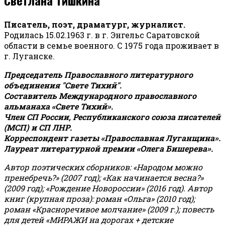
Писатель, поэт, драматург, журналист.
Родилась 15.02.1963 г. в г. Энгельс Саратовской
области в семье военного. С 1975 года проживает в
г. Луганске.
Председатель Православного литературного
объединения "Свете Тихий".
Составитель Международного православного
альманаха «Свете Тихий».
Член СП России, Республиканского союза писателей
(МСП) и СП ЛНР.
Корреспондент газеты «Православная Луганщина»
.
Лауреат литературной премии «Олега Бишерева».
Автор поэтических сборников: «Народом можно
пренебречь?» (2007 год); «Как начинается весна?»
(2009 год); «Рождение Новороссии» (2016 год).
Автор
книг (крупная проза): роман «Ольга» (2010 год);
роман «Красноречивое молчание» (2009 г.); повесть
для детей «МИРАЖИ на дорогах + детские