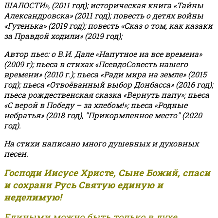
ШАЛОСТИ», (2011 год); историческая книга «Тайны
Александровска» (2011 год); повесть о детях войны
«Гутенька» (2019 год); повесть «Сказ о том, как казаки
за Правдой ходили» (2019 год);
Автор пьес: о В.И. Дале «Напутное на все времена»
(2009 г); пьеса в стихах «ПсевдоСовесть нашего
времени» (2010 г.); пьеса «Ради мира на земле» (2015
год); пьеса «Отвоёванный выбор Донбасса» (2016 год);
пьеса рождественская сказка «Вернуть папу»; пьеса
«С верой в Победу – за хлебом!»
;
пьеса «Родные
небратья» (2018 год), "Прикормленное место" (2020
год).
На стихи написано много душевных и духовных
песен.
Господи Иисусе Христе, Сыне Божий, спаси
и сохрани Русь Святую единую и
неделимую!
Едиными можно быть только в духе,