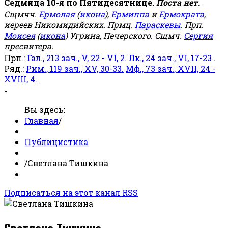
Седмица 10-я по Пятидесятнице.
Поста нет.
Сщмчч.
Ермолая
(
икона
),
Ермиппа
и
Ермократа
,
иереев Никомидийских. Прмц.
Параскевы
. Прп.
Моисея
(
икона
) Угрина, Печерского. Сщмч.
Сергия
пресвитера.
Прп.:
Гал., 213 зач., V, 22 - VI, 2.
Лк., 24 зач., VI, 17-23
.
Ряд.:
Рим., 119 зач., XV, 30-33.
Мф., 73 зач., XVII, 24 -
XVIII, 4.
-
Вы здесь:
Главная
/
Публицистика
/
Светлана Тишкина
Подписаться на этот канал RSS
Светлана Тишкина