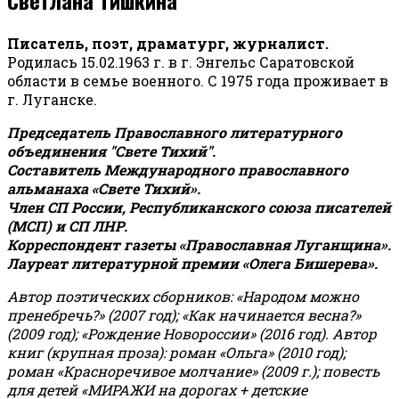
Писатель, поэт, драматург, журналист.
Родилась 15.02.1963 г. в г. Энгельс Саратовской
области в семье военного. С 1975 года проживает в
г. Луганске.
Председатель Православного литературного
объединения "Свете Тихий".
Составитель Международного православного
альманаха «Свете Тихий».
Член СП России, Республиканского союза писателей
(МСП) и СП ЛНР.
Корреспондент газеты «Православная Луганщина»
.
Лауреат литературной премии «Олега Бишерева».
Автор поэтических сборников: «Народом можно
пренебречь?» (2007 год); «Как начинается весна?»
(2009 год); «Рождение Новороссии» (2016 год).
Автор
книг (крупная проза): роман «Ольга» (2010 год);
роман «Красноречивое молчание» (2009 г.); повесть
для детей «МИРАЖИ на дорогах + детские