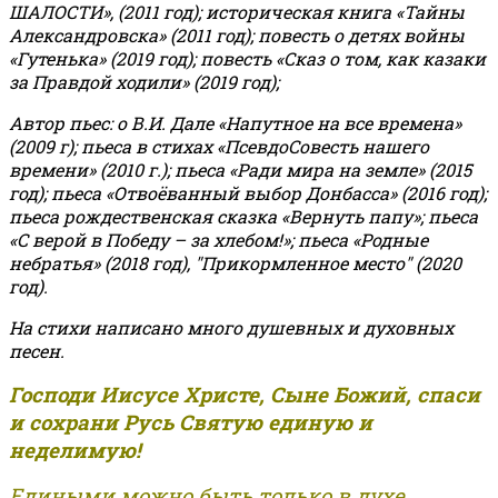
ШАЛОСТИ», (2011 год); историческая книга «Тайны
Александровска» (2011 год); повесть о детях войны
«Гутенька» (2019 год); повесть «Сказ о том, как казаки
за Правдой ходили» (2019 год);
Автор пьес: о В.И. Дале «Напутное на все времена»
(2009 г); пьеса в стихах «ПсевдоСовесть нашего
времени» (2010 г.); пьеса «Ради мира на земле» (2015
год); пьеса «Отвоёванный выбор Донбасса» (2016 год);
пьеса рождественская сказка «Вернуть папу»; пьеса
«С верой в Победу – за хлебом!»
;
пьеса «Родные
небратья» (2018 год), "Прикормленное место" (2020
год).
На стихи написано много душевных и духовных
песен.
Господи Иисусе Христе, Сыне Божий, спаси
и сохрани Русь Святую единую и
неделимую!
Едиными можно быть только в духе,