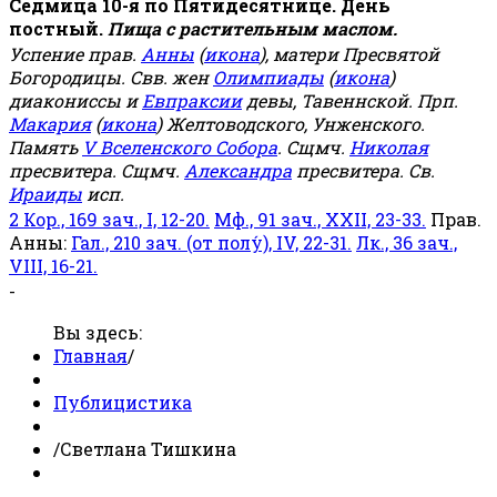
Седмица 10-я по Пятидесятнице. День
постный.
Пища с растительным маслом.
Успение прав.
Анны
(
икона
), матери Пресвятой
Богородицы. Свв. жен
Олимпиады
(
икона
)
диакониссы и
Евпраксии
девы, Тавеннской. Прп.
Макария
(
икона
) Желтоводского, Унженского.
Память
V Вселенского Собора
. Сщмч.
Николая
пресвитера. Сщмч.
Александра
пресвитера. Св.
Ираиды
исп.
2 Кор., 169 зач., I, 12-20.
Мф., 91 зач., XXII, 23-33.
Прав.
Анны:
Гал., 210 зач. (от полу́), IV, 22-31.
Лк., 36 зач.,
VIII, 16-21.
-
Вы здесь:
Главная
/
Публицистика
/
Светлана Тишкина