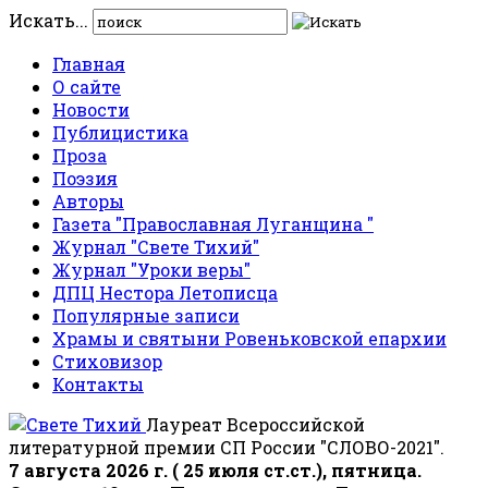
Искать...
Главная
О сайте
Новости
Публицистика
Проза
Поэзия
Авторы
Газета "Православная Луганщина "
Журнал "Свете Тихий"
Журнал "Уроки веры"
ДПЦ Нестора Летописца
Популярные записи
Храмы и святыни Ровеньковской епархии
Стиховизор
Контакты
Лауреат Всероссийской
литературной премии СП России "СЛОВО-2021".
7 августа 2026 г. ( 25 июля ст.ст.), пятница.