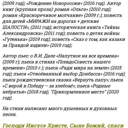
(2009 год); «Рождение Новороссии» (2016 год).
Автор
книг (крупная проза): роман «Ольга» (2010 год);
роман «Красноречивое молчание» (2009 г.); повесть
для детей «МИРАЖИ на дорогах + детские
ШАЛОСТИ», (2011 год); историческая книга «Тайны
Александровска» (2011 год); повесть о детях войны
«Гутенька» (2019 год); повесть «Сказ о том, как казаки
за Правдой ходили» (2019 год);
Автор пьес: о В.И. Дале «Напутное на все времена»
(2009 г); пьеса в стихах «ПсевдоСовесть нашего
времени» (2010 г.); пьеса «Ради мира на земле» (2015
год); пьеса «Отвоёванный выбор Донбасса» (2016 год);
пьеса рождественская сказка «Вернуть папу»; пьеса
«С верой в Победу – за хлебом!»
;
пьеса «Родные
небратья» (2018 год), "Прикормленное место" (2020
год).
На стихи написано много душевных и духовных
песен.
Господи Иисусе Христе, Сыне Божий, спаси