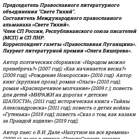
Председатель Православного литературного
объединения "Свете Тихий".
Составитель Международного православного
альманаха «Свете Тихий».
Член СП России, Республиканского союза писателей
(МСП) и СП ЛНР.
Корреспондент газеты «Православная Луганщина»
.
Лауреат литературной премии «Олега Бишерева».
Автор поэтических сборников: «Народом можно
пренебречь?» (2007 год); «Как начинается весна?»
(2009 год); «Рождение Новороссии» (2016 год).
Автор
книг (крупная проза): роман «Ольга» (2010 год);
роман «Красноречивое молчание» (2009 г.); повесть
для детей «МИРАЖИ на дорогах + детские
ШАЛОСТИ», (2011 год); историческая книга «Тайны
Александровска» (2011 год); повесть о детях войны
«Гутенька» (2019 год); повесть «Сказ о том, как казаки
за Правдой ходили» (2019 год);
Автор пьес: о В.И. Дале «Напутное на все времена»
(2009 г); пьеса в стихах «ПсевдоСовесть нашего