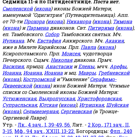
Седмица 11-я по Пятидесятнице.
Поста нет.
Смоленской
(
икона
) иконы Божией Матери,
именуемой "Одигитрия" (Путеводительница). Апп.
от 70-ти
Прохора
(
икона
),
Никанора
(
икона
),
Тимона
(
икона
) и
Пармена
диаконов. Свт.
Питирима
(
икона
),
еп. Тамбовского.
Собор
Тамбовских святых. Мч.
Иулиана
. Мч.
Евстафия
Анкирского. Мч.
Акакия
,
иже в Милете Карийском. Прп.
Павла
(
икона
)
Ксиропотамского. Прп.
Моисея
, чудотворца
Печерского. Сщмч.
Николая
диакона. Прмч.
Василия
, прмцц.
Анастасии
и
Елены
, мчч.
Арефы
,
Иоанна
,
Иоанна
,
Иоанна
и мц.
Мавры
.
Гребневской
(
икона
),
Костромской
и"Умиление"
Серафимо-
Дивеевской
(
икона
) икон Божией Матери. Чтимые
списки со Смоленской иконы Божией Матери:
Устюженская
,
Выдропусская
,
Христофоровская
,
Супрасльская
,
Югская
(
икона
),
Игрицкая
,
Шуйская
(
икона
),
Седмиезерная
,
Сергиевская
(в Троице-
Сергиевой Лавре).
Утр. -
Лк., 4 зач., I, 39-49, 56.
Лит. -
2 Кор., 171 зач., II,
3-15.
Мф., 94 зач., XXIII, 13-22.
Богородицы:
Флп., 240