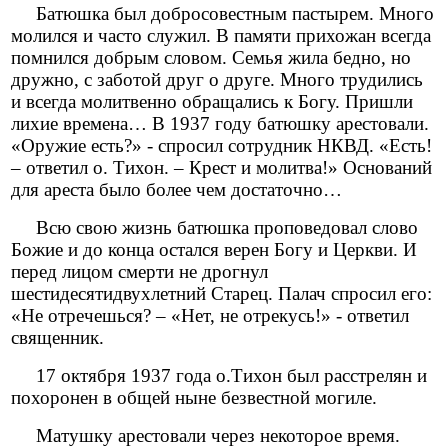
Батюшка был добросовестным пастырем. Много
молился и часто служил. В памяти прихожан всегда
помнился добрым словом. Семья жила бедно, но
дружно, с заботой друг о друге. Много трудились
и всегда молитвенно обращались к Богу. Пришли
лихие времена… В 1937 году батюшку арестовали.
«Оружие есть?» - спросил сотрудник НКВД. «Есть!
– ответил о. Тихон. – Крест и молитва!» Оснований
для ареста было более чем достаточно…
Всю свою жизнь батюшка проповедовал слово
Божие и до конца остался верен Богу и Церкви. И
перед лицом смерти не дрогнул
шестидесятидвухлетний Старец. Палач спросил его:
«Не отречешься? – «Нет, не отрекусь!» - ответил
священник.
17 октября 1937 года о.Тихон был расстрелян и
похоронен в общей ныне безвестной могиле.
Матушку арестовали через некоторое время.