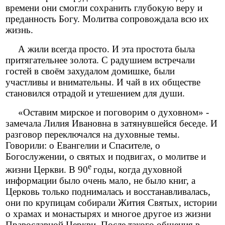
времени они смогли сохранить глубокую веру и
преданность Богу. Молитва сопровождала всю их
жизнь.
А жили всегда просто. И эта простота была
притягательнее золота. С радушием встречали
гостей в своём захудалом домишке, были
участливы и внимательны. И чай в их обществе
становился отрадой и утешением для души.
«Оставим мирское и поговорим о духовном» -
замечала Лилия Ивановна в затянувшейся беседе. И
разговор переключался на духовные темы.
Говорили: о Евангелии и Спасителе, о
Богослужении, о святых и подвигах, о молитве и
е
жизни Церкви. В 90
годы, когда духовной
информации было очень мало, не было книг, а
Церковь только поднималась и восстанавливалась,
они по крупицам собирали Жития Святых, истории
о храмах и монастырях и многое другое из жизни
Православной Церкви. После такого общения в