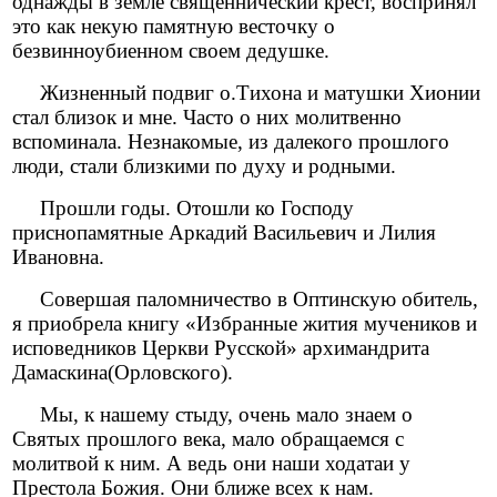
однажды в земле священнический крест, воспринял
это как некую памятную весточку о
безвинноубиенном своем дедушке.
Жизненный подвиг о.Тихона и матушки Хионии
стал близок и мне. Часто о них молитвенно
вспоминала. Незнакомые, из далекого прошлого
люди, стали близкими по духу и родными.
Прошли годы. Отошли ко Господу
приснопамятные Аркадий Васильевич и Лилия
Ивановна.
Совершая паломничество в Оптинскую обитель,
я приобрела книгу «Избранные жития мучеников и
исповедников Церкви Русской» архимандрита
Дамаскина(Орловского).
Мы, к нашему стыду, очень мало знаем о
Святых прошлого века, мало обращаемся с
молитвой к ним. А ведь они наши ходатаи у
Престола Божия. Они ближе всех к нам.