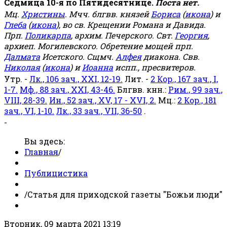
Седмица 10-я по Пятидесятнице.
Поста нет.
Мц.
Христины
. Мчч. блгвв. князей
Бориса
(
икона
) и
Глеба
(
икона
), во св. Крещении Романа и Давида.
Прп.
Поликарпа
, архим. Печерского. Свт.
Георгия
,
архиеп. Могилевского. Обретение мощей прп.
Далмата
Исетского. Сщмч.
Алфея
диакона. Свв.
Николая
(
икона
) и
Иоанна
испп., пресвитеров.
Утр. -
Лк., 106 зач., XXI, 12-19.
Лит. -
2 Кор., 167 зач., I,
1-7.
Мф., 88 зач., XXI, 43-46.
Блгвв. кнн.:
Рим., 99 зач.,
VIII, 28-39.
Ин., 52 зач., XV, 17 - XVI, 2.
Мц.:
2 Кор., 181
зач., VI, 1-10.
Лк., 33 зач., VII, 36-50
.
-
Вы здесь:
Главная
/
Публицистика
/
Статья для приходской газеты "Божьи люди"
Вторник, 09 марта 2021 13:19