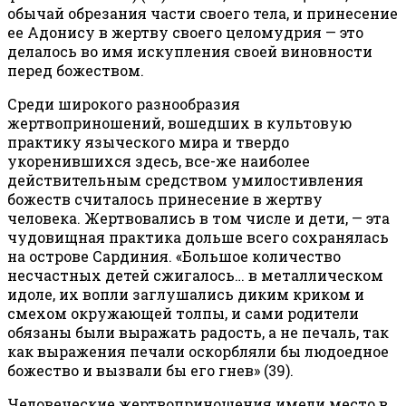
обычай обрезания части своего тела, и принесение
ее Адонису в жертву своего целомудрия — это
делалось во имя искупления своей виновности
перед божеством.
Среди широкого разнообразия
жертвоприношений, вошедших в культовую
практику языческого мира и твердо
укоренившихся здесь, все-же наиболее
действительным средством умилостивления
божеств считалось принесение в жертву
человека. Жертвовались в том числе и дети, — эта
чудовищная практика дольше всего сохранялась
на острове Сардиния. «Большое количество
несчастных детей сжигалось… в металлическом
идоле, их вопли заглушались диким криком и
смехом окружающей толпы, и сами родители
обязаны были выражать радость, а не печаль, так
как выражения печали оскорбляли бы людоедное
божество и вызвали бы его гнев» (39).
Человеческие жертвоприношения имели место в