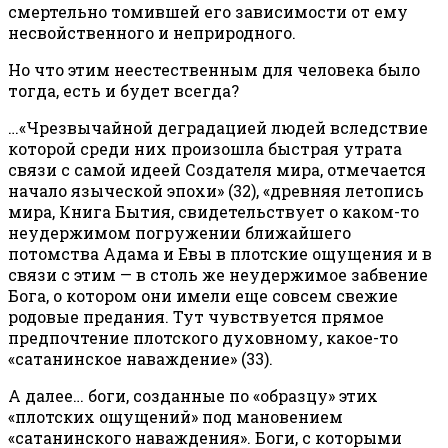
смертельно томившей его зависимости от ему
несвойственного и неприродного.
Но что этим неестественным для человека было
тогда, есть и будет всегда?
…«Чрезвычайной деградацией людей вследствие
которой среди них произошла быстрая утрата
связи с самой идеей Создателя мира, отмечается
начало языческой эпохи» (32), «древняя летопись
мира, Книга Бытия, свидетельствует о каком-то
неудержимом погружении ближайшего
потомства Адама и Евы в плотские ощущения и в
связи с этим — в столь же неудержимое забвение
Бога, о котором они имели еще совсем свежие
родовые предания. Тут чувствуется прямое
предпочтение плотского духовному, какое-то
«сатанинское наваждение» (33).
А далее… боги, созданные по «образцу» этих
«плотских ощущений» под мановением
«сатанинского наваждения». Боги, с которыми