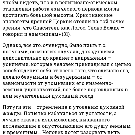
чтобы видеть, что и в религиозно-этическом
отношении работа языческого периода могла
достигать большой высоты. Христианские
апологеты древней Церкви стояли на той точке
зрения, что Спаситель как Логос, Слово Божие —
говорил и язычникам» (31).
Однако, все это, очевидно, было лишь т.с.
потугами, во многих случаях, доходящими
действительно до крайнего напряжения —
усилиями, которые человек прикладывал с целью
освобождения себя от всего того, что одичало его,
делало безумным и безудержным — от
зависимости от утомивших его низменно-
земных удовольствий, все более порождавших в
нем мучительный духовный голод.
Потуги эти – стремление к утолению духовной
жажды. Попытка избавиться от усталости, а
лучше сказать изнеможения, вызванного
истязающим и опустошающим его душу земным
и временным… Человек хотел разорвать нить