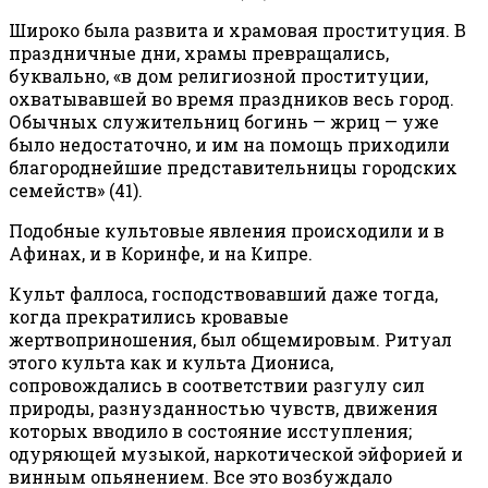
Широко была развита и храмовая проституция. В
праздничные дни, храмы превращались,
буквально, «в дом религиозной проституции,
охватывавшей во время праздников весь город.
Обычных служительниц богинь — жриц — уже
было недостаточно, и им на помощь приходили
благороднейшие представительницы городских
семейств» (41).
Подобные культовые явления происходили и в
Афинах, и в Коринфе, и на Кипре.
Культ фаллоса, господствовавший даже тогда,
когда прекратились кровавые
жертвоприношения, был общемировым. Ритуал
этого культа как и культа Диониса,
сопровождались в соответствии разгулу сил
природы, разнузданностью чувств, движения
которых вводило в состояние исступления;
одуряющей музыкой, наркотической эйфорией и
винным опьянением. Все это возбуждало