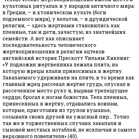
культовых ритуалах и у народов античного мира:
в Греции, — в хтоническом культе (боги
подземного мира), у кельтов, — в друидической
религии, — здесь жертвами становились как
пленные, так и дети, зачастую, из знатнейших
семейств. А вот как описывает
последовательность человеческого
жертвоприношения в религии ацтеков
английский историк Прескотт Уильям Хиклинг:
«У подножия жертвенника лежала плита, на
которую жрецы клали приносимых в жертву.
Закалаемого удерживали на плите, в то время как
главный жрец рассекал жертве грудь, опускал в
рассеченное место руку и, вырвав трепещущее
сердце, бросал к ногам божества. Тела пленных,
принесенных в жертву, отдавались воинам,
которые, приготовив из трупов кушанье,
созывали своих друзей на ужасный пир… Точно
так же в торжественных случаях закапали и
сыновей местных нотаблей, не исключая и самого
верховного повелителя» (40).