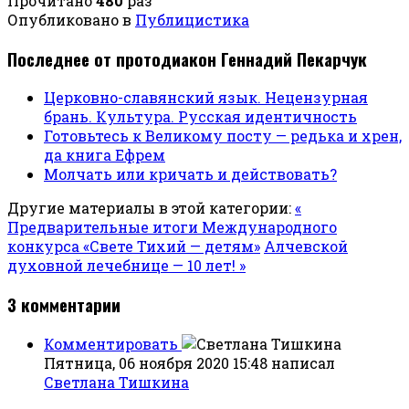
Прочитано
480
раз
Опубликовано в
Публицистика
Последнее от протодиакон Геннадий Пекарчук
Церковно-славянский язык. Нецензурная
брань. Культура. Русская идентичность
Готовьтесь к Великому посту — редька и хрен,
да книга Ефрем
Молчать или кричать и действовать?
Другие материалы в этой категории:
«
Предварительные итоги Международного
конкурса «Свете Тихий — детям»
Алчевской
духовной лечебнице — 10 лет! »
3
комментарии
Комментировать
Пятница, 06 ноября 2020 15:48
написал
Светлана Тишкина