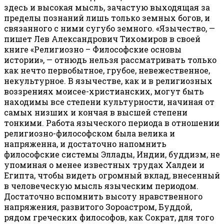
здесь и высокая мысль, зачастую выходящая за
пределы познаний лишь только земных богов, и
связанного с ними сугубо земного. «Язычество, —
пишет Лев Александрович Тихомиров в своей
книге «Религиозно – Философские основы
истории», — отнюдь нельзя рассматривать только
как нечто первобытное, грубое, невежественное,
некультурное. В язычестве, как и в религиозных
воззрениях моисее-христианских, могут быть
находимы все степени культурности, начиная от
самых низших и кончая в высшей степени
тонкими. Работа языческого периода в отношении
религиозно-философском была велика и
напряженна, и достаточно напомнить
философские системы Эллады, Индии, буддизм, не
упоминая о менее известных трудах Халдеи и
Египта, чтобы видеть огромный вклад, внесенный
в человеческую мысль языческим периодом.
Достаточно вспомнить высоту нравственного
напряжения, развитого Зороастром, Буддой,
рядом греческих философов, как Сократ, для того