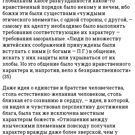
глобальном хаосе разнузданности какой-то
нравственный порядок было некому и нечем, ибо
божки эти были существами «чуждыми
этического элемента», с одной стороны, с другой, —
самому их адепту необходимо было выполнять
требования соответствующие их характеру —
требования аморальные. «Люди по множеству
житейских соображений принуждены были
вступать с ними (с богами — П.Г.) в общение,
искать у них защиты или укрываться от их
злобы. Но это общение было чуждо нравственного
характера и, напротив, вело к безнравственности»
(35)
Даже идея о единстве и братстве человечества,
столь естественно-желанная человеком, столь
близкая его сознанию в сердцу, — идея, в которой,
он видел и чувствовал перспективу достижения
блага, была так же исключена местным
характером божеств. «Отношения между
языческими племенами повсюду получали
характер вражды даже более зверской, чем у