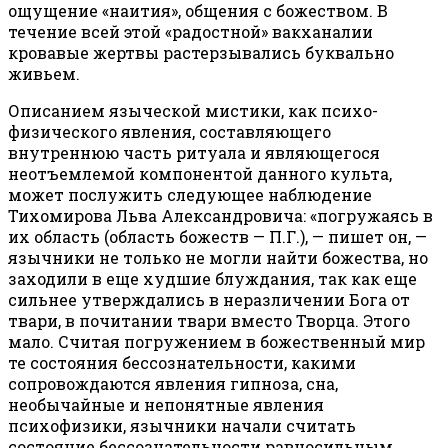
ощущение «наития», общения с божеством. В
течение всей этой «радостной» вакханалии
кровавые жертвы растерзывались буквально
живьем.
Описанием языческой мистики, как психо-
физического явления, составляющего
внутреннюю часть ритуала и являющегося
неотъемлемой компонентой данного культа,
может послужить следующее наблюдение
Тихомирова Льва Александровича: «погружаясь в
их область (область божеств — П.Г.), — пишет он, —
язычники не только не могли найти божества, но
заходили в еще худшие блуждания, так как еще
сильнее утверждались в неразличении Бога от
твари, в почитании твари вместо Творца. Этого
мало. Считая погружением в божественный мир
те состояния бессознательности, какими
сопровождаются явления гипноза, сна,
необычайные и непонятные явления
психофизики, язычники начали считать
состояние бессознательности равносильным