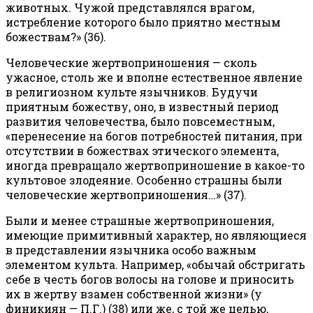
животных. Чужой представлялся врагом,
истребление которого было приятно местным
божествам?» (36).
Человеческие жертвоприношения — сколь
ужасное, столь же и вполне естественное явление
в религиозном культе язычников. Будучи
приятным божеству, оно, в известный период
развития человечества, было повсеместным,
«перенесение на богов потребностей питания, при
отсутствии в божествах этического элемента,
иногда превращало жертвоприношение в какое-то
культовое злодеяние. Особенно страшны были
человеческие жертвоприношения…» (37).
Были и менее страшные жертвоприношения,
имеющие примитивный характер, но являющиеся
в представлении язычника особо важным
элементом культа. Например, «обычай обстригать
себе в честь богов волосы на голове и приносить
их в жертву взамен собственной жизни» (у
финикиян — П.Г.) (38) или же, с той же целью,