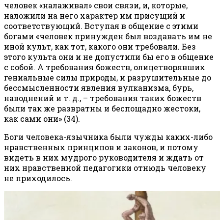
человек «налаживал» свои связи, и, которые,
наложили на него характер им присущий и
соответствующий. Вступая в общение с этими
богами «человек принужден был воздавать им не
иной культ, как тот, какого они требовали. Без
этого культа они и не допустили бы его в общение
с собой. А требования божеств, олицетворявших
гениальные силы природы, и разрушительные до
бессмысленности явления вулканизма, бурь,
наводнений и т. д., – требования таких божеств
были так же развратны и беспощадно жестоки,
как сами они» (34).
Боги человека-язычника были чужды каких-либо
нравственных принципов и законов, и потому
видеть в них мудрого руководителя и ждать от
них нравственной педагогики отнюдь человеку
не приходилось.