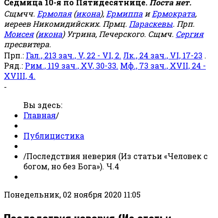
Седмица 10-я по Пятидесятнице.
Поста нет.
Сщмчч.
Ермолая
(
икона
),
Ермиппа
и
Ермократа
,
иереев Никомидийских. Прмц.
Параскевы
. Прп.
Моисея
(
икона
) Угрина, Печерского. Сщмч.
Сергия
пресвитера.
Прп.:
Гал., 213 зач., V, 22 - VI, 2.
Лк., 24 зач., VI, 17-23
.
Ряд.:
Рим., 119 зач., XV, 30-33.
Мф., 73 зач., XVII, 24 -
XVIII, 4.
-
Вы здесь:
Главная
/
Публицистика
/
Последствия неверия (Из статьи «Человек с
богом, но без Бога»). Ч.4
Понедельник, 02 ноября 2020 11:05
Последствия неверия (Из статьи