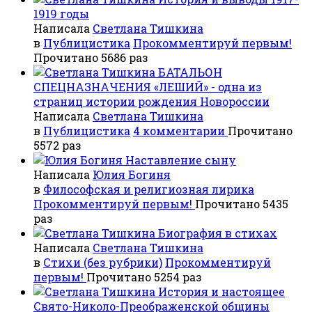
1919 годы
Написала
Светлана Тишкина
в
Публицистика
Прокомментируй первым!
Прочитано 5686 раз
БАТАЛЬОН
СПЕЦНАЗНАЧЕНИЯ «ЛЕШИЙ» - одна из
страниц истории рождения Новороссии
Написала
Светлана Тишкина
в
Публицистика
4 комментарии
Прочитано
5572 раз
Наставление сыну
Написала
Юлия Богиня
в
Философская и религиозная лирика
Прокомментируй первым!
Прочитано 5435
раз
Биография в стихах
Написала
Светлана Тишкина
в
Стихи (без рубрики)
Прокомментируй
первым!
Прочитано 5254 раз
История и настоящее
Свято-Николо-Преображенской общины