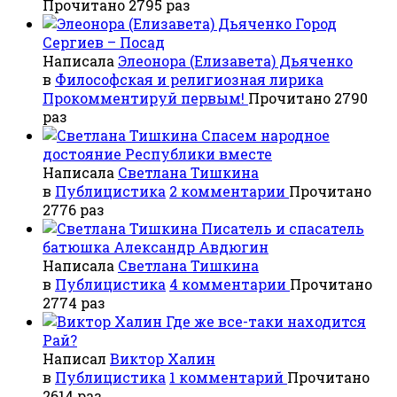
Прочитано 2795 раз
Город
Сергиев – Посад
Написала
Элеонора (Елизавета) Дьяченко
в
Философская и религиозная лирика
Прокомментируй первым!
Прочитано 2790
раз
Спасем народное
достояние Республики вместе
Написала
Светлана Тишкина
в
Публицистика
2 комментарии
Прочитано
2776 раз
Писатель и спасатель
батюшка Александр Авдюгин
Написала
Светлана Тишкина
в
Публицистика
4 комментарии
Прочитано
2774 раз
Где же все-таки находится
Рай?
Написал
Виктор Халин
в
Публицистика
1 комментарий
Прочитано
2614 раз