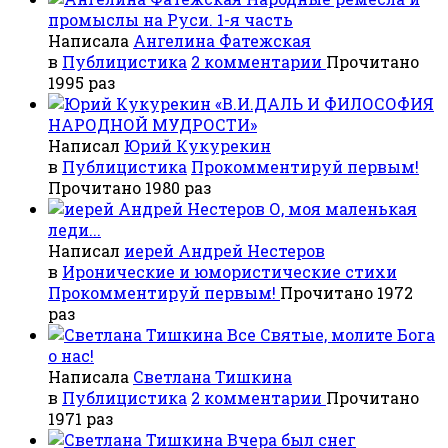
промыслы на Руси. 1-я часть
Написала
Ангелина Фатежская
в
Публицистика
2 комментарии
Прочитано
1995 раз
«В.И.ДАЛЬ И ФИЛОСОФИЯ
НАРОДНОЙ МУДРОСТИ»
Написал
Юрий Кукурекин
в
Публицистика
Прокомментируй первым!
Прочитано 1980 раз
О, моя маленькая
леди...
Написал
иерей Андрей Нестеров
в
Иронические и юмористические стихи
Прокомментируй первым!
Прочитано 1972
раз
Все Святые, молите Бога
о нас!
Написала
Светлана Тишкина
в
Публицистика
2 комментарии
Прочитано
1971 раз
Вчера был снег