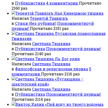
в
Публицистика
4 комментарии
Прочитано
2160 раз
Над Кинешмою тишина
Написал
Терентiй Травнiкъ
в
Стихи (без рубрики)
Прокомментируй
первым!
Прочитано 2151 раз
Луганская православная
Гимназия
Написала
Светлана Тишкина
в
Публицистика
Прокомментируй первым!
Прочитано 2140 раз
Да, Бог един
Написала
Светлана Тишкина
в
Философская и религиозная лирика
5
комментарии
Прочитано 2116 раз
«Луганщина –
шахтерский край»
Написала
Светлана Тишкина
в
Публицистика
Прокомментируй первым!
Прочитано 2114 раз
«Пей воду из твоего водоема