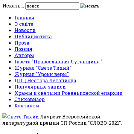
Искать...
Главная
О сайте
Новости
Публицистика
Проза
Поэзия
Авторы
Газета "Православная Луганщина "
Журнал "Свете Тихий"
Журнал "Уроки веры"
ДПЦ Нестора Летописца
Популярные записи
Храмы и святыни Ровеньковской епархии
Стиховизор
Контакты
Лауреат Всероссийской
литературной премии СП России "СЛОВО-2021".