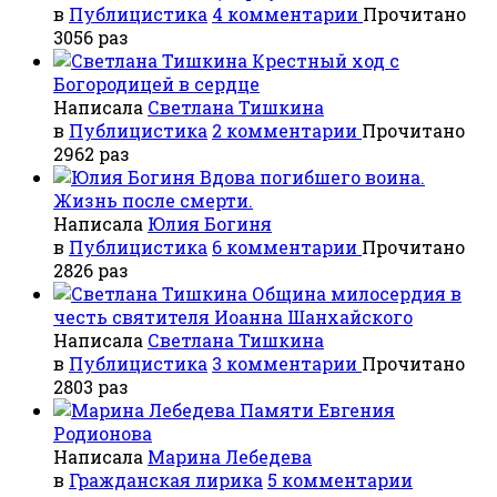
в
Публицистика
4 комментарии
Прочитано
3056 раз
Крестный ход с
Богородицей в сердце
Написала
Светлана Тишкина
в
Публицистика
2 комментарии
Прочитано
2962 раз
Вдова погибшего воина.
Жизнь после смерти.
Написала
Юлия Богиня
в
Публицистика
6 комментарии
Прочитано
2826 раз
Община милосердия в
честь святителя Иоанна Шанхайского
Написала
Светлана Тишкина
в
Публицистика
3 комментарии
Прочитано
2803 раз
Памяти Евгения
Родионова
Написала
Марина Лебедева
в
Гражданская лирика
5 комментарии