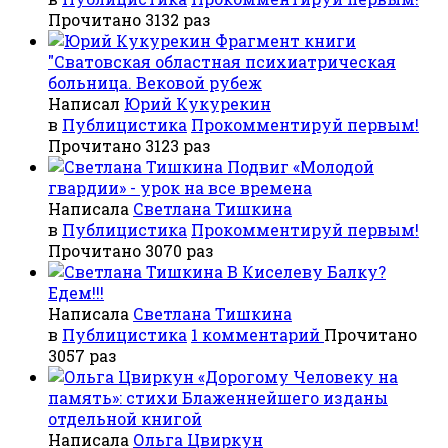
Прочитано 3132 раз
Фрагмент книги
"Сватовская областная психиатрическая
больница. Вековой рубеж
Написал
Юрий Кукурекин
в
Публицистика
Прокомментируй первым!
Прочитано 3123 раз
Подвиг «Молодой
гвардии» - урок на все времена
Написала
Светлана Тишкина
в
Публицистика
Прокомментируй первым!
Прочитано 3070 раз
В Киселеву Балку?
Едем!!!
Написала
Светлана Тишкина
в
Публицистика
1 комментарий
Прочитано
3057 раз
«Дорогому Человеку на
память»: стихи Блаженнейшего изданы
отдельной книгой
Написала
Ольга Цвиркун