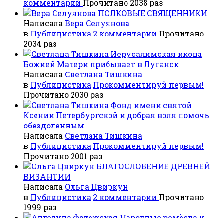
комментарий
Прочитано 2038 раз
ПОЛКОВЫЕ СВЯЩЕННИКИ
Написала
Вера Селуянова
в
Публицистика
2 комментарии
Прочитано
2034 раз
Иерусалимская икона
Божией Матери прибывает в Луганск
Написала
Светлана Тишкина
в
Публицистика
Прокомментируй первым!
Прочитано 2030 раз
Фонд имени святой
Ксении Петербургской и добрая воля помочь
обездоленным
Написала
Светлана Тишкина
в
Публицистика
Прокомментируй первым!
Прочитано 2001 раз
БЛАГОСЛОВЕНИЕ ДРЕВНЕЙ
ВИЗАНТИИ
Написала
Ольга Цвиркун
в
Публицистика
2 комментарии
Прочитано
1999 раз
Народные ремёсла и