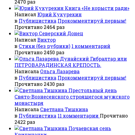
2470 раз
Книга «Не корысти ради»
Написал
Юрий Кукурекин
в
Публицистика
Прокомментируй первым!
Прочитано 2464 раз
Северский Донец
Написал
Виктор
в
Стихи (без рубрики)
1 комментарий
Прочитано 2450 раз
Дунайский Гибралтар или
ПЕТРОВАРАДИНСКАЯ КРЕПОСТЬ.
Написала
Ольга Лазарева
в
Публицистика
Прокомментируй первым!
Прочитано 2430 раз
Престольный день
Свято-Вознесенского строящегося мужского
монастыря
Написала
Светлана Тишкина
в
Публицистика
11 комментарии
Прочитано
2422 раз
Почаевская сень
Криничанки