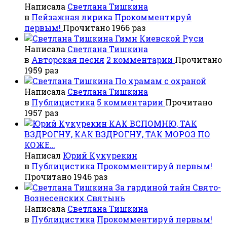
Написала
Светлана Тишкина
в
Пейзажная лирика
Прокомментируй
первым!
Прочитано 1966 раз
Гимн Киевской Руси
Написала
Светлана Тишкина
в
Авторская песня
2 комментарии
Прочитано
1959 раз
По храмам с охраной
Написала
Светлана Тишкина
в
Публицистика
5 комментарии
Прочитано
1957 раз
КАК ВСПОМНЮ, ТАК
ВЗДРОГНУ, КАК ВЗДРОГНУ, ТАК МОРОЗ ПО
КОЖЕ…
Написал
Юрий Кукурекин
в
Публицистика
Прокомментируй первым!
Прочитано 1946 раз
За гардиной тайн Свято-
Вознесенских Святынь
Написала
Светлана Тишкина
в
Публицистика
Прокомментируй первым!