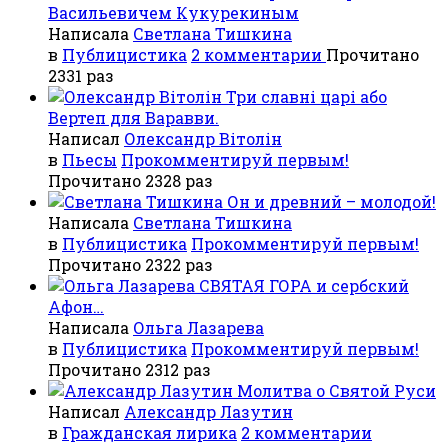
Васильевичем Кукурекиным
Написала
Светлана Тишкина
в
Публицистика
2 комментарии
Прочитано
2331 раз
Три славні царі або
Вертеп для Варавви.
Написал
Олександр Вітолін
в
Пьесы
Прокомментируй первым!
Прочитано 2328 раз
Он и древний – молодой!
Написала
Светлана Тишкина
в
Публицистика
Прокомментируй первым!
Прочитано 2322 раз
СВЯТАЯ ГОРА и сербский
Афон…
Написала
Ольга Лазарева
в
Публицистика
Прокомментируй первым!
Прочитано 2312 раз
Молитва о Святой Руси
Написал
Александр Лазутин
в
Гражданская лирика
2 комментарии