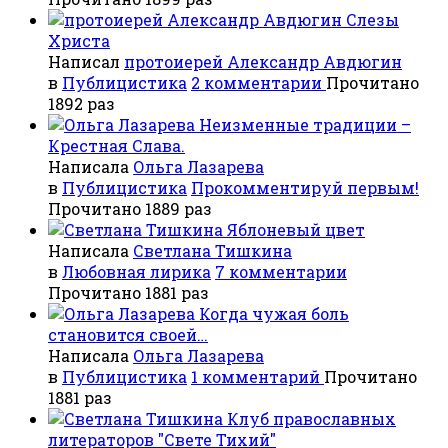
Слезы
Христа
Написал
протоиерей Александр Авдюгин
в
Публицистика
2 комментарии
Прочитано
1892 раз
Неизменные традиции –
Крестная Слава.
Написала
Ольга Лазарева
в
Публицистика
Прокомментируй первым!
Прочитано 1889 раз
Яблоневый цвет
Написала
Светлана Тишкина
в
Любовная лирика
7 комментарии
Прочитано 1881 раз
Когда чужая боль
становится своей…
Написала
Ольга Лазарева
в
Публицистика
1 комментарий
Прочитано
1881 раз
Клуб православных
литераторов "Свете Тихий"