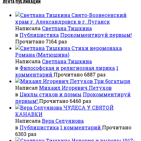
ЛЕНТА ПУБЛИКАЦИЙ
Свято-Вознесенский
храм г. Александровск в г. Луганск
Написала
Светлана Тишкина
в
Публицистика
Прокомментируй первым!
Прочитано 7164 раз
Стихи иеромонаха
Романа (Матюшина)
Написала
Светлана Тишкина
в
Философская и религиозная лирика
1
комментарий
Прочитано 6887 раз
Три богатыря
Написал
Михаил Игоревич Петухов
в
Циклы стихов и поэмы
Прокомментируй
первым!
Прочитано 6460 раз
ЧУДЕСА У СВЯТОЙ
КАНАВКИ
Написала
Вера Селуянова
в
Публицистика
1 комментарий
Прочитано
6303 раз
История и выводы 1917-