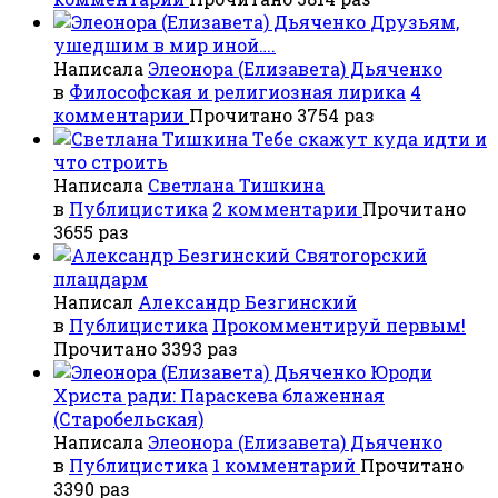
Друзьям,
ушедшим в мир иной….
Написала
Элеонора (Елизавета) Дьяченко
в
Философская и религиозная лирика
4
комментарии
Прочитано 3754 раз
Тебе скажут куда идти и
что строить
Написала
Светлана Тишкина
в
Публицистика
2 комментарии
Прочитано
3655 раз
Святогорский
плацдарм
Написал
Александр Безгинский
в
Публицистика
Прокомментируй первым!
Прочитано 3393 раз
Юроди
Христа ради: Параскева блаженная
(Старобельская)
Написала
Элеонора (Елизавета) Дьяченко
в
Публицистика
1 комментарий
Прочитано
3390 раз