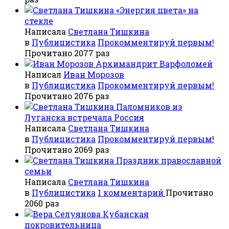
«Энергия цвета» на
стекле
Написала
Светлана Тишкина
в
Публицистика
Прокомментируй первым!
Прочитано 2077 раз
Архимандрит Варфоломей
Написал
Иван Морозов
в
Публицистика
Прокомментируй первым!
Прочитано 2076 раз
Паломников из
Луганска встречала Россия
Написала
Светлана Тишкина
в
Публицистика
Прокомментируй первым!
Прочитано 2069 раз
Праздник православной
семьи
Написала
Светлана Тишкина
в
Публицистика
1 комментарий
Прочитано
2060 раз
Кубанская
покровительница