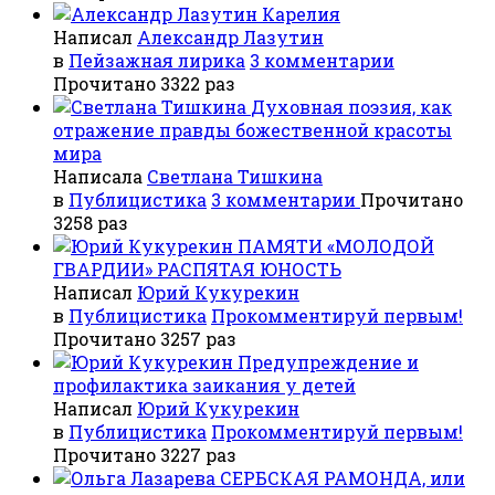
Карелия
Написал
Александр Лазутин
в
Пейзажная лирика
3 комментарии
Прочитано 3322 раз
Духовная поэзия, как
отражение правды божественной красоты
мира
Написала
Светлана Тишкина
в
Публицистика
3 комментарии
Прочитано
3258 раз
ПАМЯТИ «МОЛОДОЙ
ГВАРДИИ» РАСПЯТАЯ ЮНОСТЬ
Написал
Юрий Кукурекин
в
Публицистика
Прокомментируй первым!
Прочитано 3257 раз
Предупреждение и
профилактика заикания у детей
Написал
Юрий Кукурекин
в
Публицистика
Прокомментируй первым!
Прочитано 3227 раз
СЕРБСКАЯ РАМОНДА, или