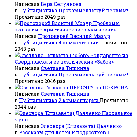
Написала
Вера Селуянова
в
Публицистика
Прокомментируй первым!
Прочитано 2049 раз
Проблемы
экологии с христианской точки зрения
Написал
Протоиерей Василий Мазур
в
Публицистика
4 комментарии
Прочитано
2048 раз
Любовь Бондаренко из
Свердловска и ее поэтический «Забой»
Написала
Светлана Тишкина
в
Публицистика
Прокомментируй первым!
Прочитано 2046 раз
ПРИСЯГА на ПОКРОВА
Написала
Светлана Тишкина
в
Публицистика
2 комментарии
Прочитано
2044 раз
Пасхальное
чудо
Написала
Элеонора (Елизавета) Дьяченко
в
Рассказы для детей и подростков
1