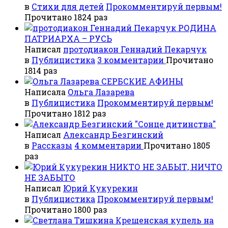
в
Стихи для детей
Прокомментируй первым!
Прочитано 1824 раз
РОДИНА
ПАТРИАРХА – РУСЬ
Написал
протодиакон Геннадий Пекарчук
в
Публицистика
3 комментарии
Прочитано
1814 раз
СЕРБСКИЕ АФИНЫ
Написала
Ольга Лазарева
в
Публицистика
Прокомментируй первым!
Прочитано 1812 раз
"Сонце дитинства"
Написал
Александр Безгинский
в
Рассказы
4 комментарии
Прочитано 1805
раз
НИКТО НЕ ЗАБЫТ, НИЧТО
НЕ ЗАБЫТО
Написал
Юрий Кукурекин
в
Публицистика
Прокомментируй первым!
Прочитано 1800 раз
Крещенская купель на