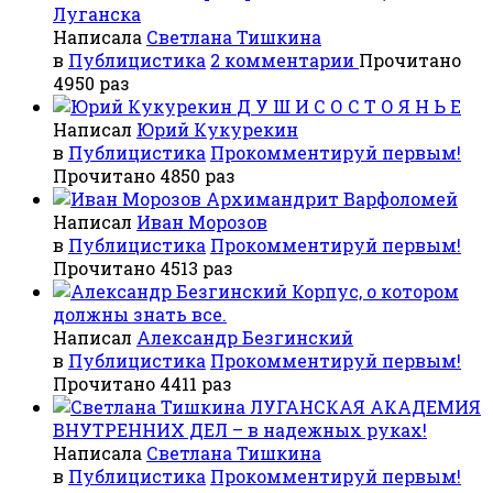
Луганска
Написала
Светлана Тишкина
в
Публицистика
2 комментарии
Прочитано
4950 раз
Д У Ш И С О С Т О Я Н Ь Е
Написал
Юрий Кукурекин
в
Публицистика
Прокомментируй первым!
Прочитано 4850 раз
Архимандрит Варфоломей
Написал
Иван Морозов
в
Публицистика
Прокомментируй первым!
Прочитано 4513 раз
Корпус, о котором
должны знать все.
Написал
Александр Безгинский
в
Публицистика
Прокомментируй первым!
Прочитано 4411 раз
ЛУГАНСКАЯ АКАДЕМИЯ
ВНУТРЕННИХ ДЕЛ – в надежных руках!
Написала
Светлана Тишкина
в
Публицистика
Прокомментируй первым!