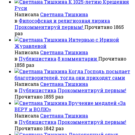
К 1025-летию Крещения
Руси
Написала
Светлана Тишкина
в
Философская и религиозная лирика
Прокомментируй первым!
Прочитано 1865
раз
Интервью с Ириной
Журавлевой
Написала
Светлана Тишкина
в
Публицистика
8 комментарии
Прочитано
1858 раз
Когда Господь посылает
благотворителей, тогда они приходят сами
Написала
Светлана Тишкина
в
Публицистика
Прокомментируй первым!
Прочитано 1855 раз
Вручение медалей «За
ВЕРУ и ВОЛЮ»
Написала
Светлана Тишкина
в
Публицистика
Прокомментируй первым!
Прочитано 1842 раз
Драгоценный опыт