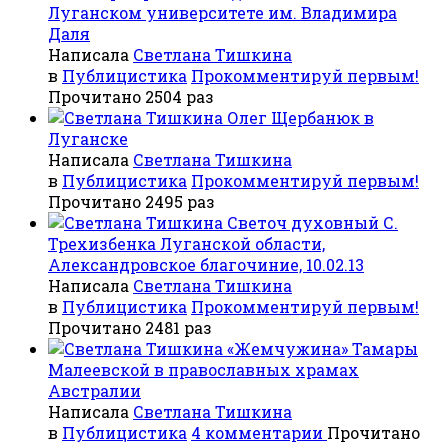
Луганском университете им. Владимира
Даля
Написала
Светлана Тишкина
в
Публицистика
Прокомментируй первым!
Прочитано 2504 раз
Олег Щербанюк в
Луганске
Написала
Светлана Тишкина
в
Публицистика
Прокомментируй первым!
Прочитано 2495 раз
Светоч духовный С.
Трехизбенка Луганской области,
Александровское благочиние, 10.02.13
Написала
Светлана Тишкина
в
Публицистика
Прокомментируй первым!
Прочитано 2481 раз
«Жемчужина» Тамары
Малеевской в православных храмах
Австралии
Написала
Светлана Тишкина
в
Публицистика
4 комментарии
Прочитано