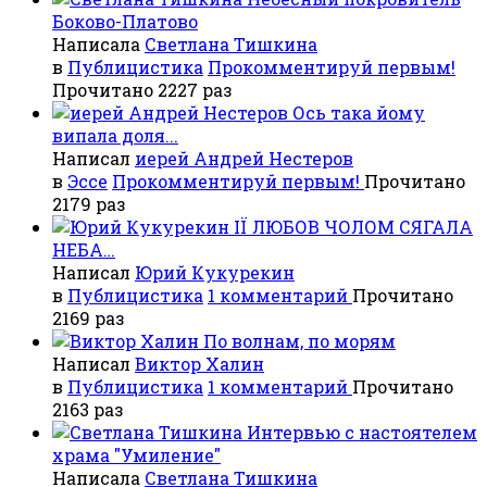
Боково-Платово
Написала
Светлана Тишкина
в
Публицистика
Прокомментируй первым!
Прочитано 2227 раз
Ось така йому
випала доля...
Написал
иерей Андрей Нестеров
в
Эссе
Прокомментируй первым!
Прочитано
2179 раз
ІЇ ЛЮБОВ ЧОЛОМ СЯГАЛА
НЕБА…
Написал
Юрий Кукурекин
в
Публицистика
1 комментарий
Прочитано
2169 раз
По волнам, по морям
Написал
Виктор Халин
в
Публицистика
1 комментарий
Прочитано
2163 раз
Интервью с настоятелем
храма "Умиление"
Написала
Светлана Тишкина