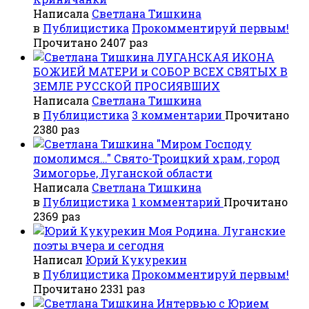
Написала
Светлана Тишкина
в
Публицистика
Прокомментируй первым!
Прочитано 2407 раз
ЛУГАНСКАЯ ИКОНА
БОЖИЕЙ МАТЕРИ и СОБОР ВСЕХ СВЯТЫХ В
ЗЕМЛЕ РУССКОЙ ПРОСИЯВШИХ
Написала
Светлана Тишкина
в
Публицистика
3 комментарии
Прочитано
2380 раз
"Миром Господу
помолимся…" Свято-Троицкий храм, город
Зимогорье, Луганской области
Написала
Светлана Тишкина
в
Публицистика
1 комментарий
Прочитано
2369 раз
Моя Родина. Луганские
поэты вчера и сегодня
Написал
Юрий Кукурекин
в
Публицистика
Прокомментируй первым!
Прочитано 2331 раз
Интервью с Юрием