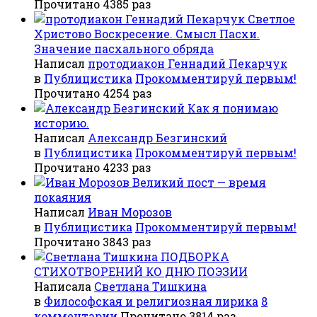
Прочитано 4385 раз
Светлое
Христово Воскресение. Смысл Пасхи.
Значение пасхального обряда
Написал
протодиакон Геннадий Пекарчук
в
Публицистика
Прокомментируй первым!
Прочитано 4254 раз
Как я понимаю
историю.
Написал
Александр Безгинский
в
Публицистика
Прокомментируй первым!
Прочитано 4233 раз
Великий пост — время
покаяния
Написал
Иван Морозов
в
Публицистика
Прокомментируй первым!
Прочитано 3843 раз
ПОДБОРКА
СТИХОТВОРЕНИЙ КО ДНЮ ПОЭЗИИ
Написала
Светлана Тишкина
в
Философская и религиозная лирика
8
комментарии
Прочитано 3814 раз