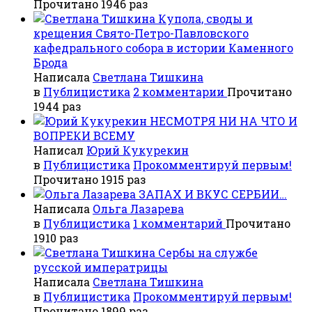
Прочитано 1946 раз
Купола, своды и
крещения Свято-Петро-Павловского
кафедрального собора в истории Каменного
Брода
Написала
Светлана Тишкина
в
Публицистика
2 комментарии
Прочитано
1944 раз
НЕСМОТРЯ НИ НА ЧТО И
ВОПРЕКИ ВСЕМУ
Написал
Юрий Кукурекин
в
Публицистика
Прокомментируй первым!
Прочитано 1915 раз
ЗАПАХ И ВКУС СЕРБИИ…
Написала
Ольга Лазарева
в
Публицистика
1 комментарий
Прочитано
1910 раз
Сербы на службе
русской императрицы
Написала
Светлана Тишкина
в
Публицистика
Прокомментируй первым!
Прочитано 1899 раз