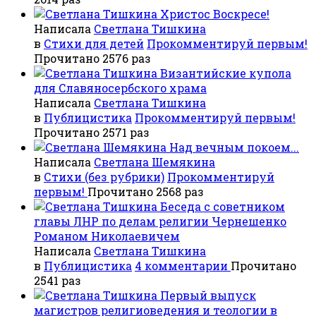
Христос Воскресе!
Написала
Светлана Тишкина
в
Стихи для детей
Прокомментируй первым!
Прочитано 2576 раз
Византийские купола
для Славяносербского храма
Написала
Светлана Тишкина
в
Публицистика
Прокомментируй первым!
Прочитано 2571 раз
Над вечным покоем...
Написала
Светлана Шемякина
в
Стихи (без рубрики)
Прокомментируй
первым!
Прочитано 2568 раз
Беседа с советником
главы ЛНР по делам религии Чернешенко
Романом Николаевичем
Написала
Светлана Тишкина
в
Публицистика
4 комментарии
Прочитано
2541 раз
Первый выпуск
магистров религиоведения и теологии в