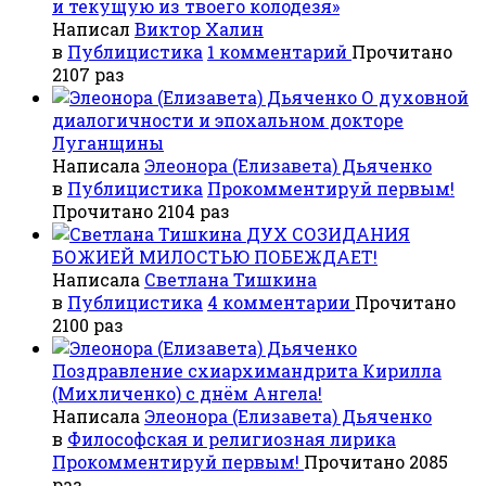
и текущую из твоего колодезя»
Написал
Виктор Халин
в
Публицистика
1 комментарий
Прочитано
2107 раз
О духовной
диалогичности и эпохальном докторе
Луганщины
Написала
Элеонора (Елизавета) Дьяченко
в
Публицистика
Прокомментируй первым!
Прочитано 2104 раз
ДУХ СОЗИДАНИЯ
БОЖИЕЙ МИЛОСТЬЮ ПОБЕЖДАЕТ!
Написала
Светлана Тишкина
в
Публицистика
4 комментарии
Прочитано
2100 раз
Поздравление схиархимандрита Кирилла
(Михличенко) с днём Ангела!
Написала
Элеонора (Елизавета) Дьяченко
в
Философская и религиозная лирика
Прокомментируй первым!
Прочитано 2085
раз