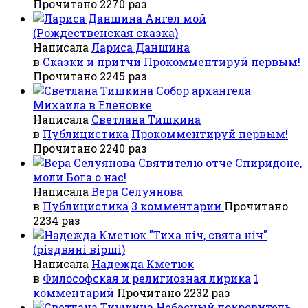
Прочитано 2270 раз
Ангел мой
(Рождественская сказка)
Написала
Лариса Даншина
в
Сказки и притчи
Прокомментируй первым!
Прочитано 2245 раз
Собор архангела
Михаила в Еленовке
Написала
Светлана Тишкина
в
Публицистика
Прокомментируй первым!
Прочитано 2240 раз
Святителю отче Спиридоне,
моли Бога о нас!
Написала
Вера Селуянова
в
Публицистика
3 комментарии
Прочитано
2234 раз
"Тиха ніч, свята ніч"
(різдвяні вірші)
Написала
Надежда Кметюк
в
Философская и религиозная лирика
1
комментарий
Прочитано 2232 раз
Небесный покровитель