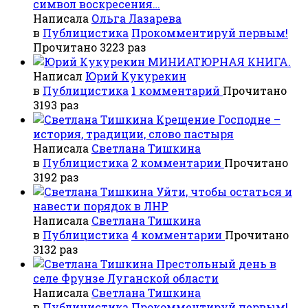
символ воскресения…
Написала
Ольга Лазарева
в
Публицистика
Прокомментируй первым!
Прочитано 3223 раз
МИНИАТЮРНАЯ КНИГА.
Написал
Юрий Кукурекин
в
Публицистика
1 комментарий
Прочитано
3193 раз
Крещение Господне –
история, традиции, слово пастыря
Написала
Светлана Тишкина
в
Публицистика
2 комментарии
Прочитано
3192 раз
Уйти, чтобы остаться и
навести порядок в ЛНР
Написала
Светлана Тишкина
в
Публицистика
4 комментарии
Прочитано
3132 раз
Престольный день в
селе Фрунзе Луганской области
Написала
Светлана Тишкина
в
Публицистика
Прокомментируй первым!