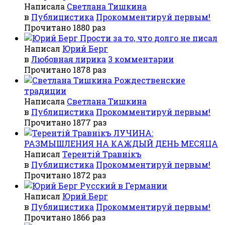
Написала
Светлана Тишкина
в
Публицистика
Прокомментируй первым!
Прочитано 1880 раз
Прости за то, что долго не писал
Написал
Юрий Берг
в
Любовная лирика
3 комментарии
Прочитано 1878 раз
Рождественские
традиции
Написала
Светлана Тишкина
в
Публицистика
Прокомментируй первым!
Прочитано 1877 раз
ЛУЧИНА:
РАЗМЫШЛЕНИЯ НА КАЖДЫЙ ДЕНЬ МЕСЯЦА
Написал
Терентiй Травнiкъ
в
Публицистика
Прокомментируй первым!
Прочитано 1872 раз
Русский в Германии
Написал
Юрий Берг
в
Публицистика
Прокомментируй первым!
Прочитано 1866 раз