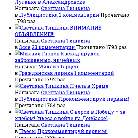
Луганке в Александровске
Написала
Светлана Тишкина
в
Публицистика
2 комментарии
Прочитано
1798 раз
ВНИМАНИЕ,
ОБЪЯВЛЕНИЕ!!!
Написала
Светлана Тишкина
в
Эссе
23 комментарии
Прочитано 1793 раз
Каскад прудов,
заброшенных, ничейных
Написал
Михаил Гарцев
в
Гражданская лирика
1 комментарий
Прочитано 1792 раз
Пчела в Храме
Написала
Светлана Тишкина
в
Публицистика
Прокомментируй первым!
Прочитано 1784 раз
С верой в Победу – за
хлебом! (пьеса о войне на Донбассе)
Написала
Светлана Тишкина
в
Пьесы
Прокомментируй первым!
Прочитано 1776 раз