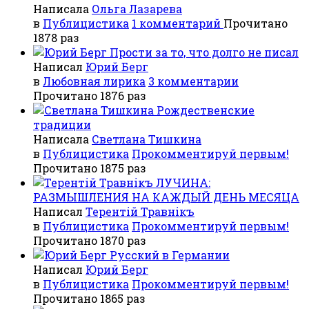
Написала
Ольга Лазарева
в
Публицистика
1 комментарий
Прочитано
1878 раз
Прости за то, что долго не писал
Написал
Юрий Берг
в
Любовная лирика
3 комментарии
Прочитано 1876 раз
Рождественские
традиции
Написала
Светлана Тишкина
в
Публицистика
Прокомментируй первым!
Прочитано 1875 раз
ЛУЧИНА:
РАЗМЫШЛЕНИЯ НА КАЖДЫЙ ДЕНЬ МЕСЯЦА
Написал
Терентiй Травнiкъ
в
Публицистика
Прокомментируй первым!
Прочитано 1870 раз
Русский в Германии
Написал
Юрий Берг
в
Публицистика
Прокомментируй первым!
Прочитано 1865 раз