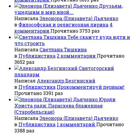
Друзьям,
ушедшим в мир иной….
Написала
Элеонора (Елизавета) Дьяченко
в
Философская и религиозная лирика
4
комментарии
Прочитано 3753 раз
Тебе скажут куда идти и
что строить
Написала
Светлана Тишкина
в
Публицистика
2 комментарии
Прочитано
3652 раз
Святогорский
плацдарм
Написал
Александр Безгинский
в
Публицистика
Прокомментируй первым!
Прочитано 3391 раз
Юроди
Христа ради: Параскева блаженная
(Старобельская)
Написала
Элеонора (Елизавета) Дьяченко
в
Публицистика
1 комментарий
Прочитано
3388 раз