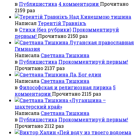
в
Публицистика
4 комментарии
Прочитано
2159 раз
Над Кинешмою тишина
Написал
Терентiй Травнiкъ
в
Стихи (без рубрики)
Прокомментируй
первым!
Прочитано 2150 раз
Луганская православная
Гимназия
Написала
Светлана Тишкина
в
Публицистика
Прокомментируй первым!
Прочитано 2137 раз
Да, Бог един
Написала
Светлана Тишкина
в
Философская и религиозная лирика
5
комментарии
Прочитано 2115 раз
«Луганщина –
шахтерский край»
Написала
Светлана Тишкина
в
Публицистика
Прокомментируй первым!
Прочитано 2112 раз
«Пей воду из твоего водоема