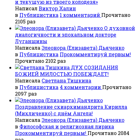
и текущую из твоего колодезя»
Написал
Виктор Халин
в
Публицистика
1 комментарий
Прочитано
2105 раз
О духовной
диалогичности и эпохальном докторе
Луганщины
Написала
Элеонора (Елизавета) Дьяченко
в
Публицистика
Прокомментируй первым!
Прочитано 2102 раз
ДУХ СОЗИДАНИЯ
БОЖИЕЙ МИЛОСТЬЮ ПОБЕЖДАЕТ!
Написала
Светлана Тишкина
в
Публицистика
4 комментарии
Прочитано
2097 раз
Поздравление схиархимандрита Кирилла
(Михличенко) с днём Ангела!
Написала
Элеонора (Елизавета) Дьяченко
в
Философская и религиозная лирика
Прокомментируй первым!
Прочитано 2084
раз