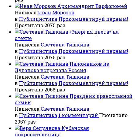
Архимандрит Варфоломей
Написал
Иван Морозов
в
Публицистика
Прокомментируй первым!
Прочитано 2075 раз
«Энергия цвета» на
стекле
Написала
Светлана Тишкина
в
Публицистика
Прокомментируй первым!
Прочитано 2075 раз
Паломников из
Луганска встречала Россия
Написала
Светлана Тишкина
в
Публицистика
Прокомментируй первым!
Прочитано 2068 раз
Праздник православной
семьи
Написала
Светлана Тишкина
в
Публицистика
1 комментарий
Прочитано
2057 раз
Кубанская
покровительница