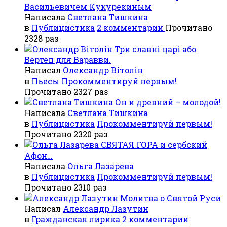
Васильевичем Кукурекиным
Написала
Светлана Тишкина
в
Публицистика
2 комментарии
Прочитано
2328 раз
Три славні царі або
Вертеп для Варавви.
Написал
Олександр Вітолін
в
Пьесы
Прокомментируй первым!
Прочитано 2327 раз
Он и древний – молодой!
Написала
Светлана Тишкина
в
Публицистика
Прокомментируй первым!
Прочитано 2320 раз
СВЯТАЯ ГОРА и сербский
Афон…
Написала
Ольга Лазарева
в
Публицистика
Прокомментируй первым!
Прочитано 2310 раз
Молитва о Святой Руси
Написал
Александр Лазутин
в
Гражданская лирика
2 комментарии