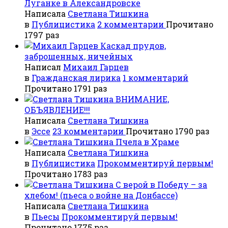
Луганке в Александровске
Написала
Светлана Тишкина
в
Публицистика
2 комментарии
Прочитано
1797 раз
Каскад прудов,
заброшенных, ничейных
Написал
Михаил Гарцев
в
Гражданская лирика
1 комментарий
Прочитано 1791 раз
ВНИМАНИЕ,
ОБЪЯВЛЕНИЕ!!!
Написала
Светлана Тишкина
в
Эссе
23 комментарии
Прочитано 1790 раз
Пчела в Храме
Написала
Светлана Тишкина
в
Публицистика
Прокомментируй первым!
Прочитано 1783 раз
С верой в Победу – за
хлебом! (пьеса о войне на Донбассе)
Написала
Светлана Тишкина
в
Пьесы
Прокомментируй первым!
Прочитано 1775 раз