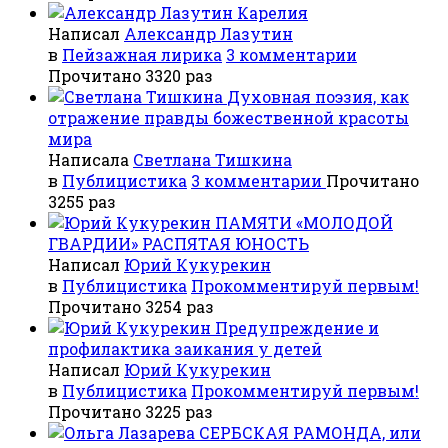
Карелия
Написал
Александр Лазутин
в
Пейзажная лирика
3 комментарии
Прочитано 3320 раз
Духовная поэзия, как
отражение правды божественной красоты
мира
Написала
Светлана Тишкина
в
Публицистика
3 комментарии
Прочитано
3255 раз
ПАМЯТИ «МОЛОДОЙ
ГВАРДИИ» РАСПЯТАЯ ЮНОСТЬ
Написал
Юрий Кукурекин
в
Публицистика
Прокомментируй первым!
Прочитано 3254 раз
Предупреждение и
профилактика заикания у детей
Написал
Юрий Кукурекин
в
Публицистика
Прокомментируй первым!
Прочитано 3225 раз
СЕРБСКАЯ РАМОНДА, или