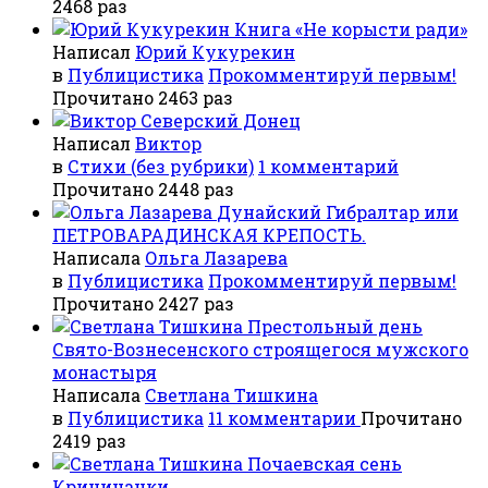
2468 раз
Книга «Не корысти ради»
Написал
Юрий Кукурекин
в
Публицистика
Прокомментируй первым!
Прочитано 2463 раз
Северский Донец
Написал
Виктор
в
Стихи (без рубрики)
1 комментарий
Прочитано 2448 раз
Дунайский Гибралтар или
ПЕТРОВАРАДИНСКАЯ КРЕПОСТЬ.
Написала
Ольга Лазарева
в
Публицистика
Прокомментируй первым!
Прочитано 2427 раз
Престольный день
Свято-Вознесенского строящегося мужского
монастыря
Написала
Светлана Тишкина
в
Публицистика
11 комментарии
Прочитано
2419 раз
Почаевская сень
Криничанки