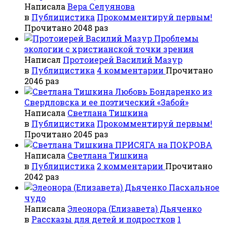
Написала
Вера Селуянова
в
Публицистика
Прокомментируй первым!
Прочитано 2048 раз
Проблемы
экологии с христианской точки зрения
Написал
Протоиерей Василий Мазур
в
Публицистика
4 комментарии
Прочитано
2046 раз
Любовь Бондаренко из
Свердловска и ее поэтический «Забой»
Написала
Светлана Тишкина
в
Публицистика
Прокомментируй первым!
Прочитано 2045 раз
ПРИСЯГА на ПОКРОВА
Написала
Светлана Тишкина
в
Публицистика
2 комментарии
Прочитано
2042 раз
Пасхальное
чудо
Написала
Элеонора (Елизавета) Дьяченко
в
Рассказы для детей и подростков
1