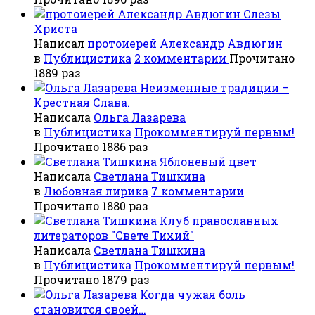
Слезы
Христа
Написал
протоиерей Александр Авдюгин
в
Публицистика
2 комментарии
Прочитано
1889 раз
Неизменные традиции –
Крестная Слава.
Написала
Ольга Лазарева
в
Публицистика
Прокомментируй первым!
Прочитано 1886 раз
Яблоневый цвет
Написала
Светлана Тишкина
в
Любовная лирика
7 комментарии
Прочитано 1880 раз
Клуб православных
литераторов "Свете Тихий"
Написала
Светлана Тишкина
в
Публицистика
Прокомментируй первым!
Прочитано 1879 раз
Когда чужая боль
становится своей…