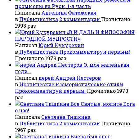
промыслы на Руси. 1-я часть
Написала
Ангелина Фатежская
в
Публицистика
2 комментарии
Прочитано
1993 раз
«В.И.ДАЛЬ И ФИЛОСОФИЯ
НАРОДНОЙ МУДРОСТИ»
Написал
Юрий Кукурекин
в
Публицистика
Прокомментируй первым!
Прочитано 1979 раз
О, моя маленькая
леди...
Написал
иерей Андрей Нестеров
в
Иронические и юмористические стихи
Прокомментируй первым!
Прочитано 1970
раз
Все Святые, молите Бога
о нас!
Написала
Светлана Тишкина
в
Публицистика
2 комментарии
Прочитано
1967 раз
Вчера был снег