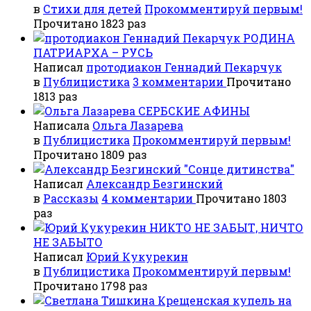
в
Стихи для детей
Прокомментируй первым!
Прочитано 1823 раз
РОДИНА
ПАТРИАРХА – РУСЬ
Написал
протодиакон Геннадий Пекарчук
в
Публицистика
3 комментарии
Прочитано
1813 раз
СЕРБСКИЕ АФИНЫ
Написала
Ольга Лазарева
в
Публицистика
Прокомментируй первым!
Прочитано 1809 раз
"Сонце дитинства"
Написал
Александр Безгинский
в
Рассказы
4 комментарии
Прочитано 1803
раз
НИКТО НЕ ЗАБЫТ, НИЧТО
НЕ ЗАБЫТО
Написал
Юрий Кукурекин
в
Публицистика
Прокомментируй первым!
Прочитано 1798 раз
Крещенская купель на