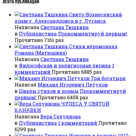
ЛЕНТА ПУБЛИКАЦИЙ
Свято-Вознесенский
храм г. Александровск в г. Луганск
Написала
Светлана Тишкина
в
Публицистика
Прокомментируй первым!
Прочитано 7161 раз
Стихи иеромонаха
Романа (Матюшина)
Написала
Светлана Тишкина
в
Философская и религиозная лирика
1
комментарий
Прочитано 6885 раз
Три богатыря
Написал
Михаил Игоревич Петухов
в
Циклы стихов и поэмы
Прокомментируй
первым!
Прочитано 6458 раз
ЧУДЕСА У СВЯТОЙ
КАНАВКИ
Написала
Вера Селуянова
в
Публицистика
1 комментарий
Прочитано
6299 раз
История и выводы 1917-