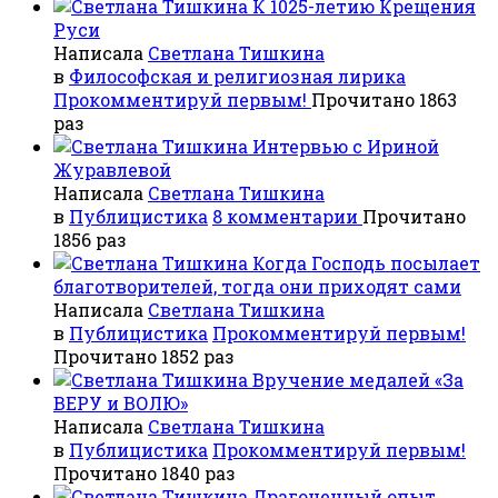
К 1025-летию Крещения
Руси
Написала
Светлана Тишкина
в
Философская и религиозная лирика
Прокомментируй первым!
Прочитано 1863
раз
Интервью с Ириной
Журавлевой
Написала
Светлана Тишкина
в
Публицистика
8 комментарии
Прочитано
1856 раз
Когда Господь посылает
благотворителей, тогда они приходят сами
Написала
Светлана Тишкина
в
Публицистика
Прокомментируй первым!
Прочитано 1852 раз
Вручение медалей «За
ВЕРУ и ВОЛЮ»
Написала
Светлана Тишкина
в
Публицистика
Прокомментируй первым!
Прочитано 1840 раз
Драгоценный опыт