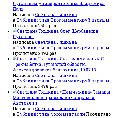
Луганском университете им. Владимира
Даля
Написала
Светлана Тишкина
в
Публицистика
Прокомментируй первым!
Прочитано 2502 раз
Олег Щербанюк в
Луганске
Написала
Светлана Тишкина
в
Публицистика
Прокомментируй первым!
Прочитано 2493 раз
Светоч духовный С.
Трехизбенка Луганской области,
Александровское благочиние, 10.02.13
Написала
Светлана Тишкина
в
Публицистика
Прокомментируй первым!
Прочитано 2479 раз
«Жемчужина» Тамары
Малеевской в православных храмах
Австралии
Написала
Светлана Тишкина
в
Публицистика
4 комментарии
Прочитано