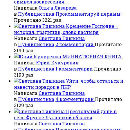
символ воскресения…
Написала
Ольга Лазарева
в
Публицистика
Прокомментируй первым!
Прочитано 3221 раз
Крещение Господне –
история, традиции, слово пастыря
Написала
Светлана Тишкина
в
Публицистика
2 комментарии
Прочитано
3190 раз
МИНИАТЮРНАЯ КНИГА.
Написал
Юрий Кукурекин
в
Публицистика
1 комментарий
Прочитано
3190 раз
Уйти, чтобы остаться и
навести порядок в ЛНР
Написала
Светлана Тишкина
в
Публицистика
4 комментарии
Прочитано
3129 раз
Престольный день в
селе Фрунзе Луганской области
Написала
Светлана Тишкина
в
Публицистика
Прокомментируй первым!