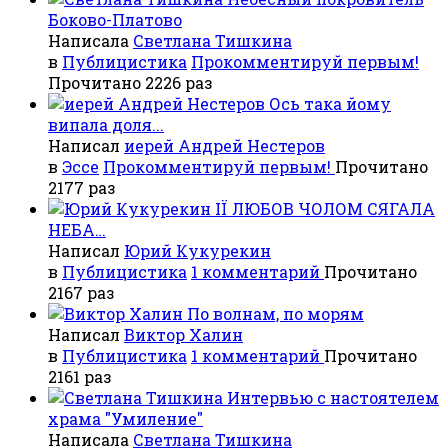
Боково-Платово
Написала
Светлана Тишкина
в
Публицистика
Прокомментируй первым!
Прочитано 2226 раз
Ось така йому
випала доля...
Написал
иерей Андрей Нестеров
в
Эссе
Прокомментируй первым!
Прочитано
2177 раз
ІЇ ЛЮБОВ ЧОЛОМ СЯГАЛА
НЕБА…
Написал
Юрий Кукурекин
в
Публицистика
1 комментарий
Прочитано
2167 раз
По волнам, по морям
Написал
Виктор Халин
в
Публицистика
1 комментарий
Прочитано
2161 раз
Интервью с настоятелем
храма "Умиление"
Написала
Светлана Тишкина