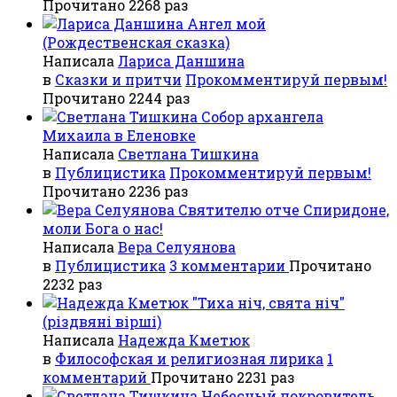
Прочитано 2268 раз
Ангел мой
(Рождественская сказка)
Написала
Лариса Даншина
в
Сказки и притчи
Прокомментируй первым!
Прочитано 2244 раз
Собор архангела
Михаила в Еленовке
Написала
Светлана Тишкина
в
Публицистика
Прокомментируй первым!
Прочитано 2236 раз
Святителю отче Спиридоне,
моли Бога о нас!
Написала
Вера Селуянова
в
Публицистика
3 комментарии
Прочитано
2232 раз
"Тиха ніч, свята ніч"
(різдвяні вірші)
Написала
Надежда Кметюк
в
Философская и религиозная лирика
1
комментарий
Прочитано 2231 раз
Небесный покровитель