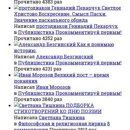
Прочитано 4383 раз
Светлое
Христово Воскресение. Смысл Пасхи.
Значение пасхального обряда
Написал
протодиакон Геннадий Пекарчук
в
Публицистика
Прокомментируй первым!
Прочитано 4252 раз
Как я понимаю
историю.
Написал
Александр Безгинский
в
Публицистика
Прокомментируй первым!
Прочитано 4231 раз
Великий пост — время
покаяния
Написал
Иван Морозов
в
Публицистика
Прокомментируй первым!
Прочитано 3840 раз
ПОДБОРКА
СТИХОТВОРЕНИЙ КО ДНЮ ПОЭЗИИ
Написала
Светлана Тишкина
в
Философская и религиозная лирика
8
комментарии
Прочитано 3813 раз