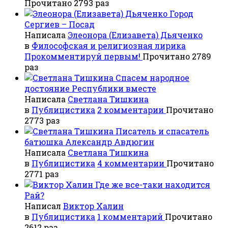
Прочитано 2793 раз
Город
Сергиев – Посад
Написала
Элеонора (Елизавета) Дьяченко
в
Философская и религиозная лирика
Прокомментируй первым!
Прочитано 2789
раз
Спасем народное
достояние Республики вместе
Написала
Светлана Тишкина
в
Публицистика
2 комментарии
Прочитано
2773 раз
Писатель и спасатель
батюшка Александр Авдюгин
Написала
Светлана Тишкина
в
Публицистика
4 комментарии
Прочитано
2771 раз
Где же все-таки находится
Рай?
Написал
Виктор Халин
в
Публицистика
1 комментарий
Прочитано
2612 раз