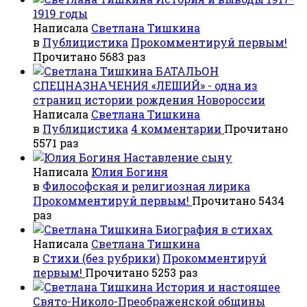
1919 годы
Написала
Светлана Тишкина
в
Публицистика
Прокомментируй первым!
Прочитано 5683 раз
БАТАЛЬОН
СПЕЦНАЗНАЧЕНИЯ «ЛЕШИЙ» - одна из
страниц истории рождения Новороссии
Написала
Светлана Тишкина
в
Публицистика
4 комментарии
Прочитано
5571 раз
Наставление сыну
Написала
Юлия Богиня
в
Философская и религиозная лирика
Прокомментируй первым!
Прочитано 5434
раз
Биография в стихах
Написала
Светлана Тишкина
в
Стихи (без рубрики)
Прокомментируй
первым!
Прочитано 5253 раз
История и настоящее
Свято-Николо-Преображенской общины