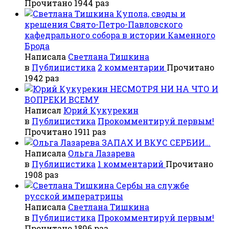
Прочитано 1944 раз
Купола, своды и
крещения Свято-Петро-Павловского
кафедрального собора в истории Каменного
Брода
Написала
Светлана Тишкина
в
Публицистика
2 комментарии
Прочитано
1942 раз
НЕСМОТРЯ НИ НА ЧТО И
ВОПРЕКИ ВСЕМУ
Написал
Юрий Кукурекин
в
Публицистика
Прокомментируй первым!
Прочитано 1911 раз
ЗАПАХ И ВКУС СЕРБИИ…
Написала
Ольга Лазарева
в
Публицистика
1 комментарий
Прочитано
1908 раз
Сербы на службе
русской императрицы
Написала
Светлана Тишкина
в
Публицистика
Прокомментируй первым!
Прочитано 1896 раз