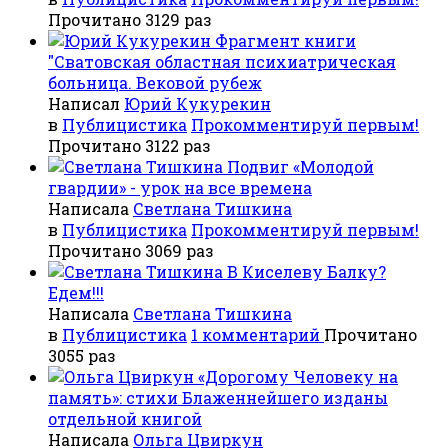
Прочитано 3129 раз
Фрагмент книги
"Сватовская областная психиатрическая
больница. Вековой рубеж
Написал
Юрий Кукурекин
в
Публицистика
Прокомментируй первым!
Прочитано 3122 раз
Подвиг «Молодой
гвардии» - урок на все времена
Написала
Светлана Тишкина
в
Публицистика
Прокомментируй первым!
Прочитано 3069 раз
В Киселеву Балку?
Едем!!!
Написала
Светлана Тишкина
в
Публицистика
1 комментарий
Прочитано
3055 раз
«Дорогому Человеку на
память»: стихи Блаженнейшего изданы
отдельной книгой
Написала
Ольга Цвиркун