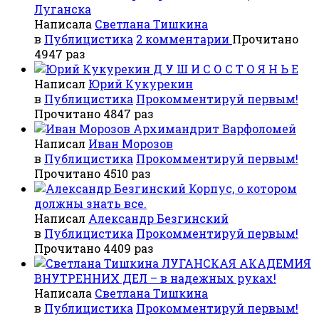
Луганска
Написала
Светлана Тишкина
в
Публицистика
2 комментарии
Прочитано
4947 раз
Д У Ш И С О С Т О Я Н Ь Е
Написал
Юрий Кукурекин
в
Публицистика
Прокомментируй первым!
Прочитано 4847 раз
Архимандрит Варфоломей
Написал
Иван Морозов
в
Публицистика
Прокомментируй первым!
Прочитано 4510 раз
Корпус, о котором
должны знать все.
Написал
Александр Безгинский
в
Публицистика
Прокомментируй первым!
Прочитано 4409 раз
ЛУГАНСКАЯ АКАДЕМИЯ
ВНУТРЕННИХ ДЕЛ – в надежных руках!
Написала
Светлана Тишкина
в
Публицистика
Прокомментируй первым!