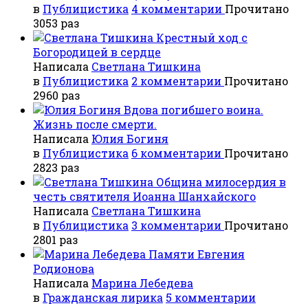
в
Публицистика
4 комментарии
Прочитано
3053 раз
Крестный ход с
Богородицей в сердце
Написала
Светлана Тишкина
в
Публицистика
2 комментарии
Прочитано
2960 раз
Вдова погибшего воина.
Жизнь после смерти.
Написала
Юлия Богиня
в
Публицистика
6 комментарии
Прочитано
2823 раз
Община милосердия в
честь святителя Иоанна Шанхайского
Написала
Светлана Тишкина
в
Публицистика
3 комментарии
Прочитано
2801 раз
Памяти Евгения
Родионова
Написала
Марина Лебедева
в
Гражданская лирика
5 комментарии