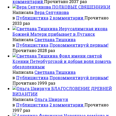
комментарий
Прочитано 2037 раз
ПОЛКОВЫЕ СВЯЩЕННИКИ
Написала
Вера Селуянова
в
Публицистика
2 комментарии
Прочитано
2033 раз
Иерусалимская икона
Божией Матери прибывает в Луганск
Написала
Светлана Тишкина
в
Публицистика
Прокомментируй первым!
Прочитано 2028 раз
Фонд имени святой
Ксении Петербургской и добрая воля помочь
обездоленным
Написала
Светлана Тишкина
в
Публицистика
Прокомментируй первым!
Прочитано 1999 раз
БЛАГОСЛОВЕНИЕ ДРЕВНЕЙ
ВИЗАНТИИ
Написала
Ольга Цвиркун
в
Публицистика
2 комментарии
Прочитано
1997 раз
Народные ремёсла и