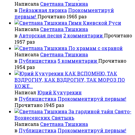
Написала
Светлана Тишкина
в
Пейзажная лирика
Прокомментируй
первым!
Прочитано 1965 раз
Гимн Киевской Руси
Написала
Светлана Тишкина
в
Авторская песня
2 комментарии
Прочитано
1957 раз
По храмам с охраной
Написала
Светлана Тишкина
в
Публицистика
5 комментарии
Прочитано
1954 раз
КАК ВСПОМНЮ, ТАК
ВЗДРОГНУ, КАК ВЗДРОГНУ, ТАК МОРОЗ ПО
КОЖЕ…
Написал
Юрий Кукурекин
в
Публицистика
Прокомментируй первым!
Прочитано 1945 раз
За гардиной тайн Свято-
Вознесенских Святынь
Написала
Светлана Тишкина
в
Публицистика
Прокомментируй первым!