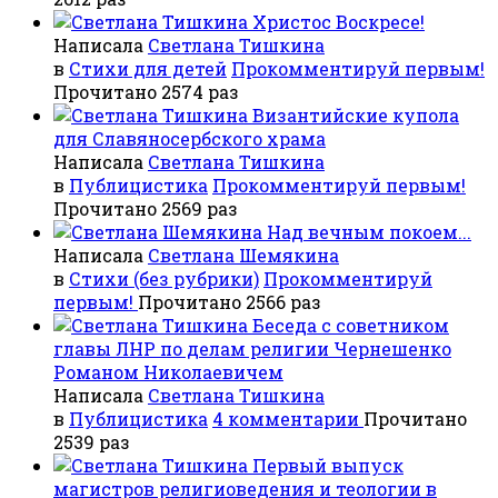
Христос Воскресе!
Написала
Светлана Тишкина
в
Стихи для детей
Прокомментируй первым!
Прочитано 2574 раз
Византийские купола
для Славяносербского храма
Написала
Светлана Тишкина
в
Публицистика
Прокомментируй первым!
Прочитано 2569 раз
Над вечным покоем...
Написала
Светлана Шемякина
в
Стихи (без рубрики)
Прокомментируй
первым!
Прочитано 2566 раз
Беседа с советником
главы ЛНР по делам религии Чернешенко
Романом Николаевичем
Написала
Светлана Тишкина
в
Публицистика
4 комментарии
Прочитано
2539 раз
Первый выпуск
магистров религиоведения и теологии в