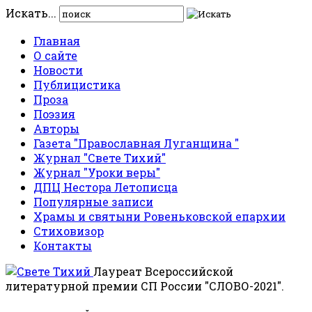
Искать...
Главная
О сайте
Новости
Публицистика
Проза
Поэзия
Авторы
Газета "Православная Луганщина "
Журнал "Свете Тихий"
Журнал "Уроки веры"
ДПЦ Нестора Летописца
Популярные записи
Храмы и святыни Ровеньковской епархии
Стиховизор
Контакты
Лауреат Всероссийской
литературной премии СП России "СЛОВО-2021".