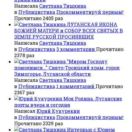
Написала
Светлана Тишкина
в
Публицистика
Прокомментируй первым!
Прочитано 2405 раз
ЛУГАНСКАЯ ИКОНА
БОЖИЕЙ МАТЕРИ и СОБОР ВСЕХ СВЯТЫХ В
ЗЕМЛЕ РУССКОЙ ПРОСИЯВШИХ
Написала
Светлана Тишкина
в
Публицистика
3 комментарии
Прочитано
2378 раз
"Миром Господу
помолимся…" Свято-Троицкий храм, город
Зимогорье, Луганской области
Написала
Светлана Тишкина
в
Публицистика
1 комментарий
Прочитано
2367 раз
Моя Родина. Луганские
поэты вчера и сегодня
Написал
Юрий Кукурекин
в
Публицистика
Прокомментируй первым!
Прочитано 2329 раз
Интервью с Юрием