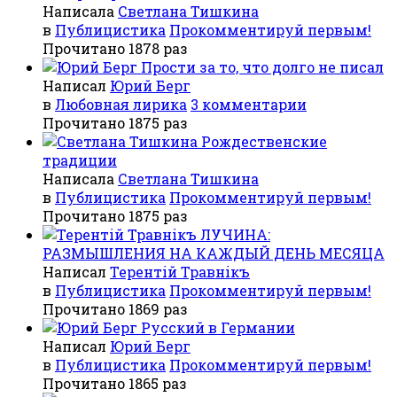
Написала
Светлана Тишкина
в
Публицистика
Прокомментируй первым!
Прочитано 1878 раз
Прости за то, что долго не писал
Написал
Юрий Берг
в
Любовная лирика
3 комментарии
Прочитано 1875 раз
Рождественские
традиции
Написала
Светлана Тишкина
в
Публицистика
Прокомментируй первым!
Прочитано 1875 раз
ЛУЧИНА:
РАЗМЫШЛЕНИЯ НА КАЖДЫЙ ДЕНЬ МЕСЯЦА
Написал
Терентiй Травнiкъ
в
Публицистика
Прокомментируй первым!
Прочитано 1869 раз
Русский в Германии
Написал
Юрий Берг
в
Публицистика
Прокомментируй первым!
Прочитано 1865 раз