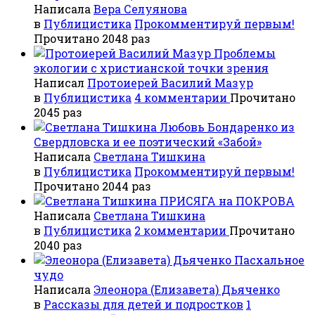
Написала
Вера Селуянова
в
Публицистика
Прокомментируй первым!
Прочитано 2048 раз
Проблемы
экологии с христианской точки зрения
Написал
Протоиерей Василий Мазур
в
Публицистика
4 комментарии
Прочитано
2045 раз
Любовь Бондаренко из
Свердловска и ее поэтический «Забой»
Написала
Светлана Тишкина
в
Публицистика
Прокомментируй первым!
Прочитано 2044 раз
ПРИСЯГА на ПОКРОВА
Написала
Светлана Тишкина
в
Публицистика
2 комментарии
Прочитано
2040 раз
Пасхальное
чудо
Написала
Элеонора (Елизавета) Дьяченко
в
Рассказы для детей и подростков
1