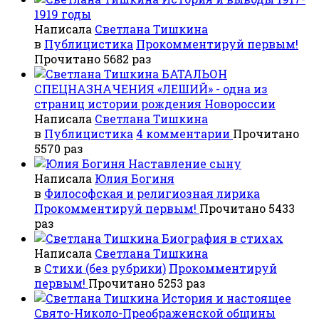
1919 годы
Написала
Светлана Тишкина
в
Публицистика
Прокомментируй первым!
Прочитано 5682 раз
БАТАЛЬОН
СПЕЦНАЗНАЧЕНИЯ «ЛЕШИЙ» - одна из
страниц истории рождения Новороссии
Написала
Светлана Тишкина
в
Публицистика
4 комментарии
Прочитано
5570 раз
Наставление сыну
Написала
Юлия Богиня
в
Философская и религиозная лирика
Прокомментируй первым!
Прочитано 5433
раз
Биография в стихах
Написала
Светлана Тишкина
в
Стихи (без рубрики)
Прокомментируй
первым!
Прочитано 5253 раз
История и настоящее
Свято-Николо-Преображенской общины