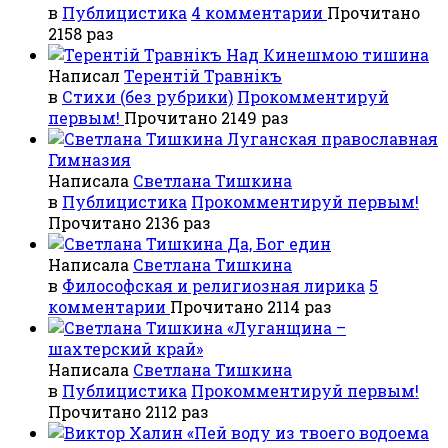
в
Публицистика
4 комментарии
Прочитано
2158 раз
Над Кинешмою тишина
Написал
Терентiй Травнiкъ
в
Стихи (без рубрики)
Прокомментируй
первым!
Прочитано 2149 раз
Луганская православная
Гимназия
Написала
Светлана Тишкина
в
Публицистика
Прокомментируй первым!
Прочитано 2136 раз
Да, Бог един
Написала
Светлана Тишкина
в
Философская и религиозная лирика
5
комментарии
Прочитано 2114 раз
«Луганщина –
шахтерский край»
Написала
Светлана Тишкина
в
Публицистика
Прокомментируй первым!
Прочитано 2112 раз
«Пей воду из твоего водоема