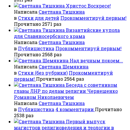
Христос Воскресе!
Написала
Светлана Тишкина
в
Стихи для детей
Прокомментируй первым!
Прочитано 2571 раз
Византийские купола
для Славяносербского храма
Написала
Светлана Тишкина
в
Публицистика
Прокомментируй первым!
Прочитано 2568 раз
Над вечным покоем...
Написала
Светлана Шемякина
в
Стихи (без рубрики)
Прокомментируй
первым!
Прочитано 2564 раз
Беседа с советником
главы ЛНР по делам религии Чернешенко
Романом Николаевичем
Написала
Светлана Тишкина
в
Публицистика
4 комментарии
Прочитано
2538 раз
Первый выпуск
магистров религиоведения и теологии в