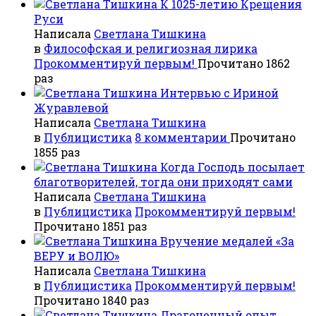
К 1025-летию Крещения
Руси
Написала
Светлана Тишкина
в
Философская и религиозная лирика
Прокомментируй первым!
Прочитано 1862
раз
Интервью с Ириной
Журавлевой
Написала
Светлана Тишкина
в
Публицистика
8 комментарии
Прочитано
1855 раз
Когда Господь посылает
благотворителей, тогда они приходят сами
Написала
Светлана Тишкина
в
Публицистика
Прокомментируй первым!
Прочитано 1851 раз
Вручение медалей «За
ВЕРУ и ВОЛЮ»
Написала
Светлана Тишкина
в
Публицистика
Прокомментируй первым!
Прочитано 1840 раз
Драгоценный опыт