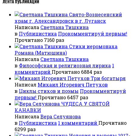
ЛЕНТА ПУБЛИКАЦИЙ
Свято-Вознесенский
храм г. Александровск в г. Луганск
Написала
Светлана Тишкина
в
Публицистика
Прокомментируй первым!
Прочитано 7160 раз
Стихи иеромонаха
Романа (Матюшина)
Написала
Светлана Тишкина
в
Философская и религиозная лирика
1
комментарий
Прочитано 6884 раз
Три богатыря
Написал
Михаил Игоревич Петухов
в
Циклы стихов и поэмы
Прокомментируй
первым!
Прочитано 6457 раз
ЧУДЕСА У СВЯТОЙ
КАНАВКИ
Написала
Вера Селуянова
в
Публицистика
1 комментарий
Прочитано
6299 раз
История и выводы 1917-