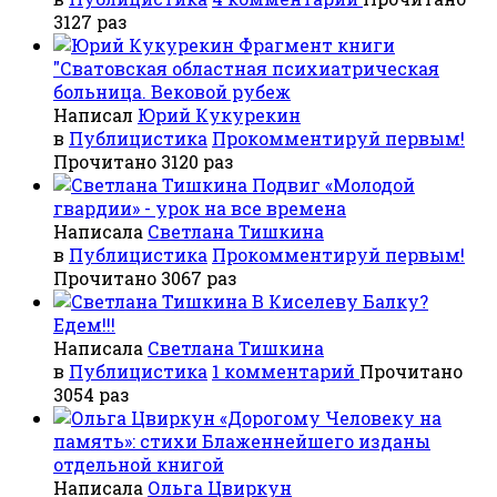
3127 раз
Фрагмент книги
"Сватовская областная психиатрическая
больница. Вековой рубеж
Написал
Юрий Кукурекин
в
Публицистика
Прокомментируй первым!
Прочитано 3120 раз
Подвиг «Молодой
гвардии» - урок на все времена
Написала
Светлана Тишкина
в
Публицистика
Прокомментируй первым!
Прочитано 3067 раз
В Киселеву Балку?
Едем!!!
Написала
Светлана Тишкина
в
Публицистика
1 комментарий
Прочитано
3054 раз
«Дорогому Человеку на
память»: стихи Блаженнейшего изданы
отдельной книгой
Написала
Ольга Цвиркун