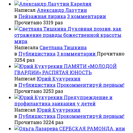
Карелия
Написал
Александр Лазутин
в
Пейзажная лирика
3 комментарии
Прочитано 3319 раз
Духовная поэзия, как
отражение правды божественной красоты
мира
Написала
Светлана Тишкина
в
Публицистика
3 комментарии
Прочитано
3254 раз
ПАМЯТИ «МОЛОДОЙ
ГВАРДИИ» РАСПЯТАЯ ЮНОСТЬ
Написал
Юрий Кукурекин
в
Публицистика
Прокомментируй первым!
Прочитано 3253 раз
Предупреждение и
профилактика заикания у детей
Написал
Юрий Кукурекин
в
Публицистика
Прокомментируй первым!
Прочитано 3224 раз
СЕРБСКАЯ РАМОНДА, или