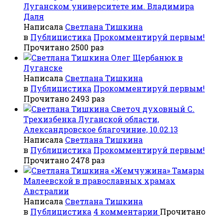
Луганском университете им. Владимира
Даля
Написала
Светлана Тишкина
в
Публицистика
Прокомментируй первым!
Прочитано 2500 раз
Олег Щербанюк в
Луганске
Написала
Светлана Тишкина
в
Публицистика
Прокомментируй первым!
Прочитано 2493 раз
Светоч духовный С.
Трехизбенка Луганской области,
Александровское благочиние, 10.02.13
Написала
Светлана Тишкина
в
Публицистика
Прокомментируй первым!
Прочитано 2478 раз
«Жемчужина» Тамары
Малеевской в православных храмах
Австралии
Написала
Светлана Тишкина
в
Публицистика
4 комментарии
Прочитано