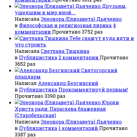
Друзьям,
ушедшим в мир иной….
Написала
Элеонора (Елизавета) Дьяченко
в
Философская и религиозная лирика
4
комментарии
Прочитано 3752 раз
Тебе скажут куда идти и
что строить
Написала
Светлана Тишкина
в
Публицистика
2 комментарии
Прочитано
3652 раз
Святогорский
плацдарм
Написал
Александр Безгинский
в
Публицистика
Прокомментируй первым!
Прочитано 3390 раз
Юроди
Христа ради: Параскева блаженная
(Старобельская)
Написала
Элеонора (Елизавета) Дьяченко
в
Публицистика
1 комментарий
Прочитано
3387 раз