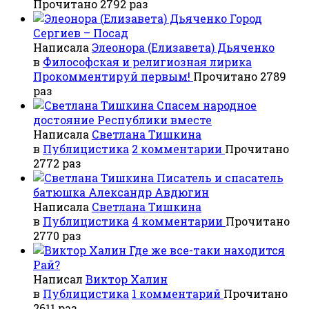
Прочитано 2792 раз
Город
Сергиев – Посад
Написала
Элеонора (Елизавета) Дьяченко
в
Философская и религиозная лирика
Прокомментируй первым!
Прочитано 2789
раз
Спасем народное
достояние Республики вместе
Написала
Светлана Тишкина
в
Публицистика
2 комментарии
Прочитано
2772 раз
Писатель и спасатель
батюшка Александр Авдюгин
Написала
Светлана Тишкина
в
Публицистика
4 комментарии
Прочитано
2770 раз
Где же все-таки находится
Рай?
Написал
Виктор Халин
в
Публицистика
1 комментарий
Прочитано
2611 раз