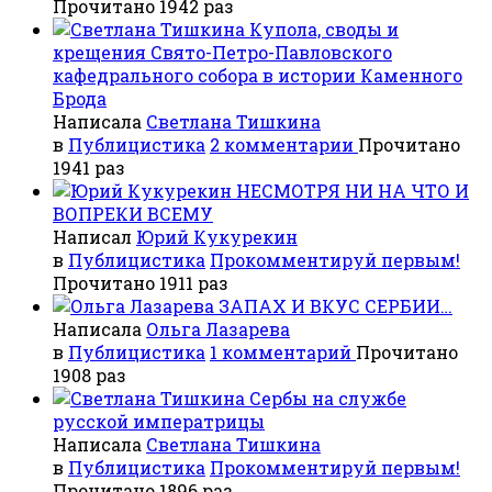
Прочитано 1942 раз
Купола, своды и
крещения Свято-Петро-Павловского
кафедрального собора в истории Каменного
Брода
Написала
Светлана Тишкина
в
Публицистика
2 комментарии
Прочитано
1941 раз
НЕСМОТРЯ НИ НА ЧТО И
ВОПРЕКИ ВСЕМУ
Написал
Юрий Кукурекин
в
Публицистика
Прокомментируй первым!
Прочитано 1911 раз
ЗАПАХ И ВКУС СЕРБИИ…
Написала
Ольга Лазарева
в
Публицистика
1 комментарий
Прочитано
1908 раз
Сербы на службе
русской императрицы
Написала
Светлана Тишкина
в
Публицистика
Прокомментируй первым!
Прочитано 1896 раз