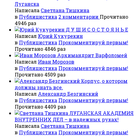
Луганска
Написала
Светлана Тишкина
в
Публицистика
2 комментарии
Прочитано
4946 раз
Д У Ш И С О С Т О Я Н Ь Е
Написал
Юрий Кукурекин
в
Публицистика
Прокомментируй первым!
Прочитано 4846 раз
Архимандрит Варфоломей
Написал
Иван Морозов
в
Публицистика
Прокомментируй первым!
Прочитано 4509 раз
Корпус, о котором
должны знать все.
Написал
Александр Безгинский
в
Публицистика
Прокомментируй первым!
Прочитано 4409 раз
ЛУГАНСКАЯ АКАДЕМИЯ
ВНУТРЕННИХ ДЕЛ – в надежных руках!
Написала
Светлана Тишкина
в
Публицистика
Прокомментируй первым!