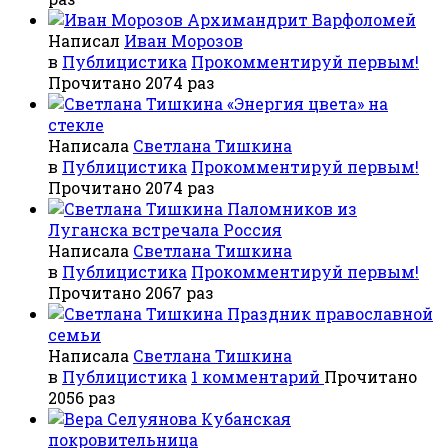
Архимандрит Варфоломей
Написал
Иван Морозов
в
Публицистика
Прокомментируй первым!
Прочитано 2074 раз
«Энергия цвета» на
стекле
Написала
Светлана Тишкина
в
Публицистика
Прокомментируй первым!
Прочитано 2074 раз
Паломников из
Луганска встречала Россия
Написала
Светлана Тишкина
в
Публицистика
Прокомментируй первым!
Прочитано 2067 раз
Праздник православной
семьи
Написала
Светлана Тишкина
в
Публицистика
1 комментарий
Прочитано
2056 раз
Кубанская
покровительница