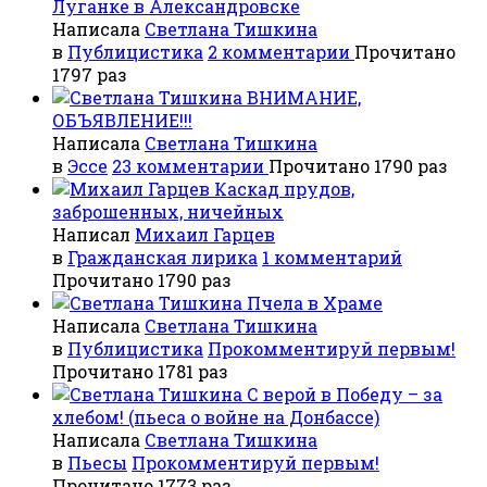
Луганке в Александровске
Написала
Светлана Тишкина
в
Публицистика
2 комментарии
Прочитано
1797 раз
ВНИМАНИЕ,
ОБЪЯВЛЕНИЕ!!!
Написала
Светлана Тишкина
в
Эссе
23 комментарии
Прочитано 1790 раз
Каскад прудов,
заброшенных, ничейных
Написал
Михаил Гарцев
в
Гражданская лирика
1 комментарий
Прочитано 1790 раз
Пчела в Храме
Написала
Светлана Тишкина
в
Публицистика
Прокомментируй первым!
Прочитано 1781 раз
С верой в Победу – за
хлебом! (пьеса о войне на Донбассе)
Написала
Светлана Тишкина
в
Пьесы
Прокомментируй первым!
Прочитано 1773 раз