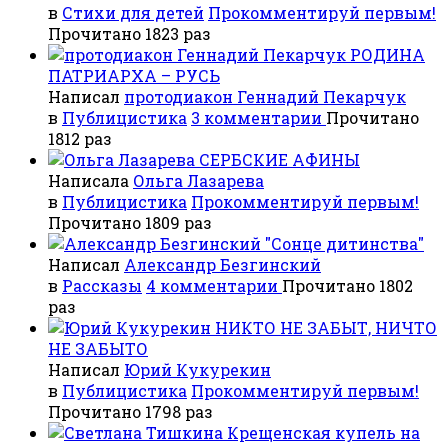
в
Стихи для детей
Прокомментируй первым!
Прочитано 1823 раз
РОДИНА
ПАТРИАРХА – РУСЬ
Написал
протодиакон Геннадий Пекарчук
в
Публицистика
3 комментарии
Прочитано
1812 раз
СЕРБСКИЕ АФИНЫ
Написала
Ольга Лазарева
в
Публицистика
Прокомментируй первым!
Прочитано 1809 раз
"Сонце дитинства"
Написал
Александр Безгинский
в
Рассказы
4 комментарии
Прочитано 1802
раз
НИКТО НЕ ЗАБЫТ, НИЧТО
НЕ ЗАБЫТО
Написал
Юрий Кукурекин
в
Публицистика
Прокомментируй первым!
Прочитано 1798 раз
Крещенская купель на