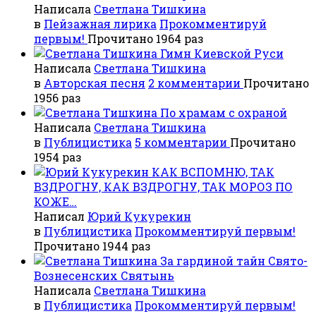
Написала
Светлана Тишкина
в
Пейзажная лирика
Прокомментируй
первым!
Прочитано 1964 раз
Гимн Киевской Руси
Написала
Светлана Тишкина
в
Авторская песня
2 комментарии
Прочитано
1956 раз
По храмам с охраной
Написала
Светлана Тишкина
в
Публицистика
5 комментарии
Прочитано
1954 раз
КАК ВСПОМНЮ, ТАК
ВЗДРОГНУ, КАК ВЗДРОГНУ, ТАК МОРОЗ ПО
КОЖЕ…
Написал
Юрий Кукурекин
в
Публицистика
Прокомментируй первым!
Прочитано 1944 раз
За гардиной тайн Свято-
Вознесенских Святынь
Написала
Светлана Тишкина
в
Публицистика
Прокомментируй первым!