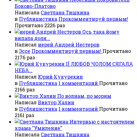
Боково-Платово
Написала
Светлана Тишкина
в
Публицистика
Прокомментируй первым!
Прочитано 2226 раз
Ось така йому
випала доля...
Написал
иерей Андрей Нестеров
в
Эссе
Прокомментируй первым!
Прочитано
2176 раз
ІЇ ЛЮБОВ ЧОЛОМ СЯГАЛА
НЕБА…
Написал
Юрий Кукурекин
в
Публицистика
1 комментарий
Прочитано
2166 раз
По волнам, по морям
Написал
Виктор Халин
в
Публицистика
1 комментарий
Прочитано
2161 раз
Интервью с настоятелем
храма "Умиление"
Написала
Светлана Тишкина