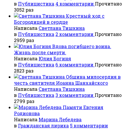
в
Публицистика
4 комментарии
Прочитано
3052 раз
Крестный ход с
Богородицей в сердце
Написала
Светлана Тишкина
в
Публицистика
2 комментарии
Прочитано
2959 раз
Вдова погибшего воина.
Жизнь после смерти.
Написала
Юлия Богиня
в
Публицистика
6 комментарии
Прочитано
2823 раз
Община милосердия в
честь святителя Иоанна Шанхайского
Написала
Светлана Тишкина
в
Публицистика
3 комментарии
Прочитано
2799 раз
Памяти Евгения
Родионова
Написала
Марина Лебедева
в
Гражданская лирика
5 комментарии