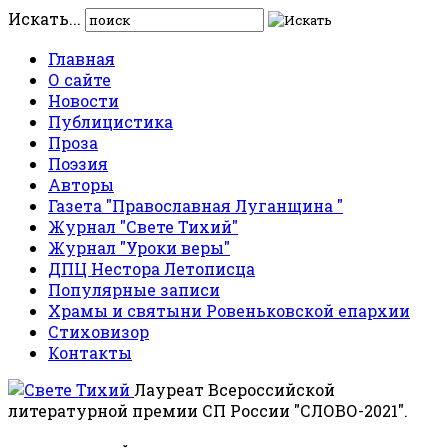
Искать...
Главная
О сайте
Новости
Публицистика
Проза
Поэзия
Авторы
Газета "Православная Луганщина "
Журнал "Свете Тихий"
Журнал "Уроки веры"
ДПЦ Нестора Летописца
Популярные записи
Храмы и святыни Ровеньковской епархии
Стиховизор
Контакты
Лауреат Всероссийской
литературной премии СП России "СЛОВО-2021".