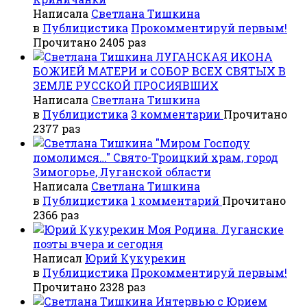
Написала
Светлана Тишкина
в
Публицистика
Прокомментируй первым!
Прочитано 2405 раз
ЛУГАНСКАЯ ИКОНА
БОЖИЕЙ МАТЕРИ и СОБОР ВСЕХ СВЯТЫХ В
ЗЕМЛЕ РУССКОЙ ПРОСИЯВШИХ
Написала
Светлана Тишкина
в
Публицистика
3 комментарии
Прочитано
2377 раз
"Миром Господу
помолимся…" Свято-Троицкий храм, город
Зимогорье, Луганской области
Написала
Светлана Тишкина
в
Публицистика
1 комментарий
Прочитано
2366 раз
Моя Родина. Луганские
поэты вчера и сегодня
Написал
Юрий Кукурекин
в
Публицистика
Прокомментируй первым!
Прочитано 2328 раз
Интервью с Юрием