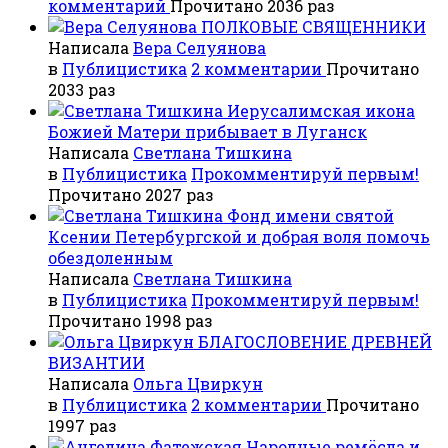
комментарий
Прочитано 2036 раз
ПОЛКОВЫЕ СВЯЩЕННИКИ
Написала
Вера Селуянова
в
Публицистика
2 комментарии
Прочитано
2033 раз
Иерусалимская икона
Божией Матери прибывает в Луганск
Написала
Светлана Тишкина
в
Публицистика
Прокомментируй первым!
Прочитано 2027 раз
Фонд имени святой
Ксении Петербургской и добрая воля помочь
обездоленным
Написала
Светлана Тишкина
в
Публицистика
Прокомментируй первым!
Прочитано 1998 раз
БЛАГОСЛОВЕНИЕ ДРЕВНЕЙ
ВИЗАНТИИ
Написала
Ольга Цвиркун
в
Публицистика
2 комментарии
Прочитано
1997 раз
Народные ремёсла и