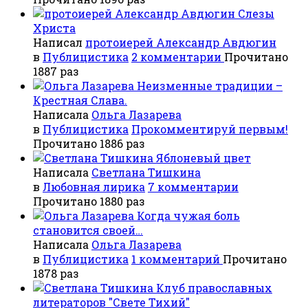
Слезы
Христа
Написал
протоиерей Александр Авдюгин
в
Публицистика
2 комментарии
Прочитано
1887 раз
Неизменные традиции –
Крестная Слава.
Написала
Ольга Лазарева
в
Публицистика
Прокомментируй первым!
Прочитано 1886 раз
Яблоневый цвет
Написала
Светлана Тишкина
в
Любовная лирика
7 комментарии
Прочитано 1880 раз
Когда чужая боль
становится своей…
Написала
Ольга Лазарева
в
Публицистика
1 комментарий
Прочитано
1878 раз
Клуб православных
литераторов "Свете Тихий"