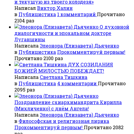
и текущую из твоего колодезя»
Написал
Виктор Халин
в
Публицистика
1 комментарий
Прочитано
2104 раз
О духовной
диалогичности и эпохальном докторе
Луганщины
Написала
Элеонора (Елизавета) Дьяченко
в
Публицистика
Прокомментируй первым!
Прочитано 2100 раз
ДУХ СОЗИДАНИЯ
БОЖИЕЙ МИЛОСТЬЮ ПОБЕЖДАЕТ!
Написала
Светлана Тишкина
в
Публицистика
4 комментарии
Прочитано
2095 раз
Поздравление схиархимандрита Кирилла
(Михличенко) с днём Ангела!
Написала
Элеонора (Елизавета) Дьяченко
в
Философская и религиозная лирика
Прокомментируй первым!
Прочитано 2082
раз