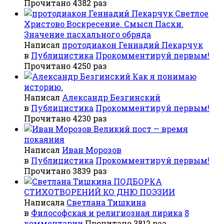
Прочитано 4382 раз
Светлое
Христово Воскресение. Смысл Пасхи.
Значение пасхального обряда
Написал
протодиакон Геннадий Пекарчук
в
Публицистика
Прокомментируй первым!
Прочитано 4250 раз
Как я понимаю
историю.
Написал
Александр Безгинский
в
Публицистика
Прокомментируй первым!
Прочитано 4230 раз
Великий пост — время
покаяния
Написал
Иван Морозов
в
Публицистика
Прокомментируй первым!
Прочитано 3839 раз
ПОДБОРКА
СТИХОТВОРЕНИЙ КО ДНЮ ПОЭЗИИ
Написала
Светлана Тишкина
в
Философская и религиозная лирика
8
комментарии
Прочитано 3812 раз