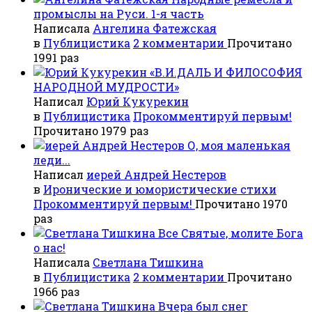
промыслы на Руси. 1-я часть
Написала
Ангелина Фатежская
в
Публицистика
2 комментарии
Прочитано
1991 раз
«В.И.ДАЛЬ И ФИЛОСОФИЯ
НАРОДНОЙ МУДРОСТИ»
Написал
Юрий Кукурекин
в
Публицистика
Прокомментируй первым!
Прочитано 1979 раз
О, моя маленькая
леди...
Написал
иерей Андрей Нестеров
в
Иронические и юмористические стихи
Прокомментируй первым!
Прочитано 1970
раз
Все Святые, молите Бога
о нас!
Написала
Светлана Тишкина
в
Публицистика
2 комментарии
Прочитано
1966 раз
Вчера был снег