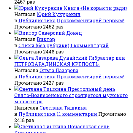
2467 раз
Книга «Не корысти ради»
Написал
Юрий Кукурекин
в
Публицистика
Прокомментируй первым!
Прочитано 2462 раз
Северский Донец
Написал
Виктор
в
Стихи (без рубрики)
1 комментарий
Прочитано 2448 раз
Дунайский Гибралтар или
ПЕТРОВАРАДИНСКАЯ КРЕПОСТЬ.
Написала
Ольга Лазарева
в
Публицистика
Прокомментируй первым!
Прочитано 2427 раз
Престольный день
Свято-Вознесенского строящегося мужского
монастыря
Написала
Светлана Тишкина
в
Публицистика
11 комментарии
Прочитано
2418 раз
Почаевская сень
Криничанки