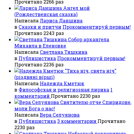
Прочитано 2266 раз
Ангел мой
(Рождественская сказка)
Написала
Лариса Даншина
в
Сказки и притчи
Прокомментируй первым!
Прочитано 2243 раз
Собор архангела
Михаила в Еленовке
Написала
Светлана Тишкина
в
Публицистика
Прокомментируй первым!
Прочитано 2236 раз
"Тиха ніч, свята ніч"
(різдвяні вірші)
Написала
Надежда Кметюк
в
Философская и религиозная лирика
1
комментарий
Прочитано 2230 раз
Святителю отче Спиридоне,
моли Бога о нас!
Написала
Вера Селуянова
в
Публицистика
3 комментарии
Прочитано
2230 раз
Небесный покровитель