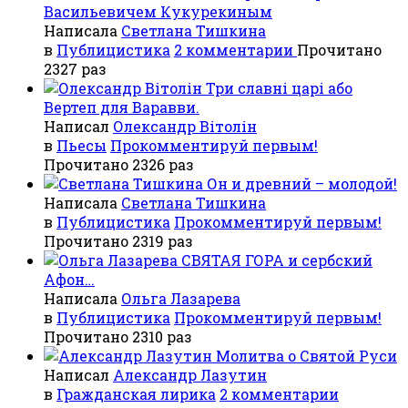
Васильевичем Кукурекиным
Написала
Светлана Тишкина
в
Публицистика
2 комментарии
Прочитано
2327 раз
Три славні царі або
Вертеп для Варавви.
Написал
Олександр Вітолін
в
Пьесы
Прокомментируй первым!
Прочитано 2326 раз
Он и древний – молодой!
Написала
Светлана Тишкина
в
Публицистика
Прокомментируй первым!
Прочитано 2319 раз
СВЯТАЯ ГОРА и сербский
Афон…
Написала
Ольга Лазарева
в
Публицистика
Прокомментируй первым!
Прочитано 2310 раз
Молитва о Святой Руси
Написал
Александр Лазутин
в
Гражданская лирика
2 комментарии