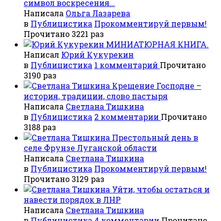
символ воскресения…
Написала
Ольга Лазарева
в
Публицистика
Прокомментируй первым!
Прочитано 3221 раз
МИНИАТЮРНАЯ КНИГА.
Написал
Юрий Кукурекин
в
Публицистика
1 комментарий
Прочитано
3190 раз
Крещение Господне –
история, традиции, слово пастыря
Написала
Светлана Тишкина
в
Публицистика
2 комментарии
Прочитано
3188 раз
Престольный день в
селе Фрунзе Луганской области
Написала
Светлана Тишкина
в
Публицистика
Прокомментируй первым!
Прочитано 3129 раз
Уйти, чтобы остаться и
навести порядок в ЛНР
Написала
Светлана Тишкина
в
Публицистика
4 комментарии
Прочитано