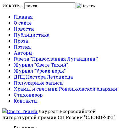
Искать...
Главная
О сайте
Новости
Публицистика
Проза
Поэзия
Авторы
Газета "Православная Луганщина "
Журнал "Свете Тихий"
Журнал "Уроки веры"
ДПЦ Нестора Летописца
Популярные записи
Храмы и святыни Ровеньковской епархии
Стиховизор
Контакты
Лауреат Всероссийской
литературной премии СП России "СЛОВО-2021".
Вы здесь: