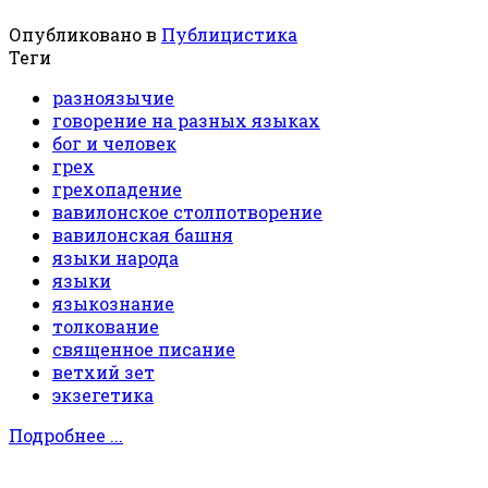
Опубликовано в
Публицистика
Теги
разноязычие
говорение на разных языках
бог и человек
грех
грехопадение
вавилонское столпотворение
вавилонская башня
языки народа
языки
языкознание
толкование
священное писание
ветхий зет
экзегетика
Подробнее ...