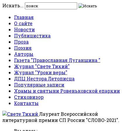
Искать...
Главная
О сайте
Новости
Публицистика
Проза
Поэзия
Авторы
Газета "Православная Луганщина "
Журнал "Свете Тихий"
Журнал "Уроки веры"
ДПЦ Нестора Летописца
Популярные записи
Храмы и святыни Ровеньковской епархии
Стиховизор
Контакты
Лауреат Всероссийской
литературной премии СП России "СЛОВО-2021".
Вы здесь: