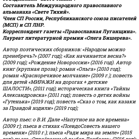
Составитель Международного православного
альманаха «Свете Тихий».
Член СП России, Республиканского союза писателей
(МСП) и СП ЛНР.
Корреспондент газеты «Православная Луганщина»
.
Лауреат литературной премии «Олега Бишерева».
Автор поэтических сборников: «Народом можно
пренебречь?» (2007 год); «Как начинается весна?»
(2009 год); «Рождение Новороссии» (2016 год).
Автор
книг (крупная проза): роман «Ольга» (2010 год);
роман «Красноречивое молчание» (2009 г.); повесть
для детей «МИРАЖИ на дорогах + детские
ШАЛОСТИ», (2011 год); историческая книга «Тайны
Александровска» (2011 год); повесть о детях войны
«Гутенька» (2019 год); повесть «Сказ о том, как казаки
за Правдой ходили» (2019 год);
Автор пьес: о В.И. Дале «Напутное на все времена»
(2009 г); пьеса в стихах «ПсевдоСовесть нашего
времени» (2010 г.); пьеса «Ради мира на земле» (2015
год); пьеса «Отвоёванный выбор Донбасса» (2016 год);