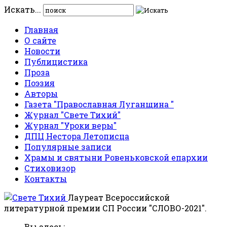
Искать...
Главная
О сайте
Новости
Публицистика
Проза
Поэзия
Авторы
Газета "Православная Луганщина "
Журнал "Свете Тихий"
Журнал "Уроки веры"
ДПЦ Нестора Летописца
Популярные записи
Храмы и святыни Ровеньковской епархии
Стиховизор
Контакты
Лауреат Всероссийской
литературной премии СП России "СЛОВО-2021".
Вы здесь: