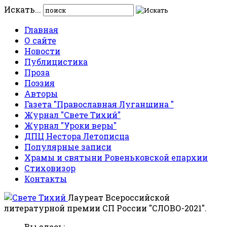
Искать...
Главная
О сайте
Новости
Публицистика
Проза
Поэзия
Авторы
Газета "Православная Луганщина "
Журнал "Свете Тихий"
Журнал "Уроки веры"
ДПЦ Нестора Летописца
Популярные записи
Храмы и святыни Ровеньковской епархии
Стиховизор
Контакты
Лауреат Всероссийской
литературной премии СП России "СЛОВО-2021".
Вы здесь: