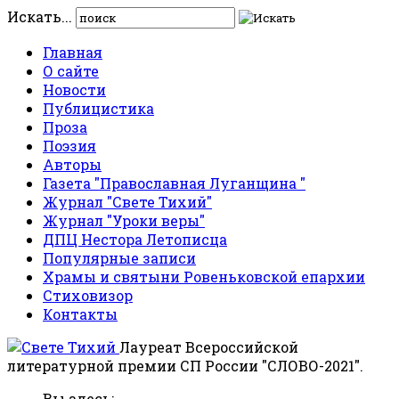
Искать...
Главная
О сайте
Новости
Публицистика
Проза
Поэзия
Авторы
Газета "Православная Луганщина "
Журнал "Свете Тихий"
Журнал "Уроки веры"
ДПЦ Нестора Летописца
Популярные записи
Храмы и святыни Ровеньковской епархии
Стиховизор
Контакты
Лауреат Всероссийской
литературной премии СП России "СЛОВО-2021".
Вы здесь: