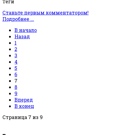
Теги
Станьте первым комментатором!
Подробнее ...
В начало
Назад
1
2
3
4
5
6
7
8
9
Вперед
В конец
Страница 7 из 9