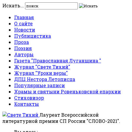
Искать...
Главная
О сайте
Новости
Публицистика
Проза
Поэзия
Авторы
Газета "Православная Луганщина "
Журнал "Свете Тихий"
Журнал "Уроки веры"
ДПЦ Нестора Летописца
Популярные записи
Храмы и святыни Ровеньковской епархии
Стиховизор
Контакты
Лауреат Всероссийской
литературной премии СП России "СЛОВО-2021".
Вы здесь: