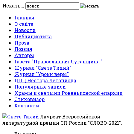
Искать...
Главная
О сайте
Новости
Публицистика
Проза
Поэзия
Авторы
Газета "Православная Луганщина "
Журнал "Свете Тихий"
Журнал "Уроки веры"
ДПЦ Нестора Летописца
Популярные записи
Храмы и святыни Ровеньковской епархии
Стиховизор
Контакты
Лауреат Всероссийской
литературной премии СП России "СЛОВО-2021".
Вы здесь: