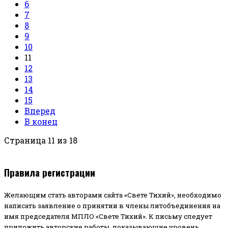
6
7
8
9
10
11
12
13
14
15
Вперед
В конец
Страница 11 из 18
Правила регистрации
Желающим стать авторами сайта «Свете Тихий», необходимо
написать заявление о принятии в члены литобъединения на
имя председателя МПЛО «Свете Тихий».
К письму следует
приложить авторские работы, показывающие уровень