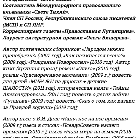
Составитель Международного православного
альманаха «Свете Тихий».
Член СП России, Республиканского союза писателей
(МСП) и СП ЛНР.
Корреспондент газеты «Православная Луганщина»
.
Лауреат литературной премии «Олега Бишерева».
Автор поэтических сборников: «Народом можно
пренебречь?» (2007 год); «Как начинается весна?»
(2009 год); «Рождение Новороссии» (2016 год).
Автор
книг (крупная проза): роман «Ольга» (2010 год);
роман «Красноречивое молчание» (2009 г.); повесть
для детей «МИРАЖИ на дорогах + детские
ШАЛОСТИ», (2011 год); историческая книга «Тайны
Александровска» (2011 год); повесть о детях войны
«Гутенька» (2019 год); повесть «Сказ о том, как казаки
за Правдой ходили» (2019 год);
Автор пьес: о В.И. Дале «Напутное на все времена»
(2009 г); пьеса в стихах «ПсевдоСовесть нашего
времени» (2010 г.); пьеса «Ради мира на земле» (2015
год); пьеса «Отвоёванный выбор Донбасса» (2016 год);