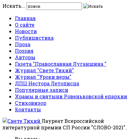
Искать...
Главная
О сайте
Новости
Публицистика
Проза
Поэзия
Авторы
Газета "Православная Луганщина "
Журнал "Свете Тихий"
Журнал "Уроки веры"
ДПЦ Нестора Летописца
Популярные записи
Храмы и святыни Ровеньковской епархии
Стиховизор
Контакты
Лауреат Всероссийской
литературной премии СП России "СЛОВО-2021".
Вы здесь: