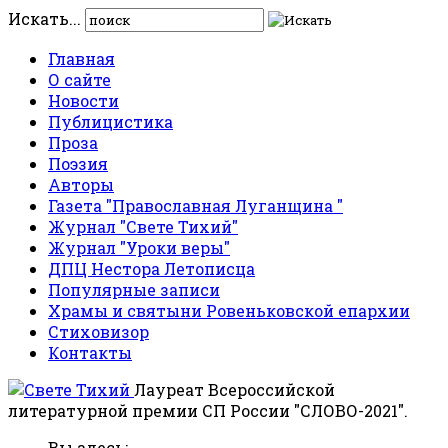
Искать...
Главная
О сайте
Новости
Публицистика
Проза
Поэзия
Авторы
Газета "Православная Луганщина "
Журнал "Свете Тихий"
Журнал "Уроки веры"
ДПЦ Нестора Летописца
Популярные записи
Храмы и святыни Ровеньковской епархии
Стиховизор
Контакты
Лауреат Всероссийской
литературной премии СП России "СЛОВО-2021".
Вы здесь: