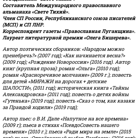
Составитель Международного православного
альманаха «Свете Тихий».
Член СП России, Республиканского союза писателей
(МСП) и СП ЛНР.
Корреспондент газеты «Православная Луганщина»
.
Лауреат литературной премии «Олега Бишерева».
Автор поэтических сборников: «Народом можно
пренебречь?» (2007 год); «Как начинается весна?»
(2009 год); «Рождение Новороссии» (2016 год).
Автор
книг (крупная проза): роман «Ольга» (2010 год);
роман «Красноречивое молчание» (2009 г.); повесть
для детей «МИРАЖИ на дорогах + детские
ШАЛОСТИ», (2011 год); историческая книга «Тайны
Александровска» (2011 год); повесть о детях войны
«Гутенька» (2019 год); повесть «Сказ о том, как казаки
за Правдой ходили» (2019 год);
Автор пьес: о В.И. Дале «Напутное на все времена»
(2009 г); пьеса в стихах «ПсевдоСовесть нашего
времени» (2010 г.); пьеса «Ради мира на земле» (2015
год); пьеса «Отвоёванный выбор Донбасса» (2016 год);