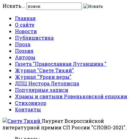
Искать...
Главная
О сайте
Новости
Публицистика
Проза
Поэзия
Авторы
Газета "Православная Луганщина "
Журнал "Свете Тихий"
Журнал "Уроки веры"
ДПЦ Нестора Летописца
Популярные записи
Храмы и святыни Ровеньковской епархии
Стиховизор
Контакты
Лауреат Всероссийской
литературной премии СП России "СЛОВО-2021".
Вы здесь: