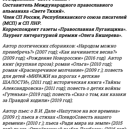
Составитель Международного православного
альманаха «Свете Тихий».
Член СП России, Республиканского союза писателей
(МСП) и СП ЛНР.
Корреспондент газеты «Православная Луганщина»
.
Лауреат литературной премии «Олега Бишерева».
Автор поэтических сборников: «Народом можно
пренебречь?» (2007 год); «Как начинается весна?»
(2009 год); «Рождение Новороссии» (2016 год).
Автор
книг (крупная проза): роман «Ольга» (2010 год);
роман «Красноречивое молчание» (2009 г.); повесть
для детей «МИРАЖИ на дорогах + детские
ШАЛОСТИ», (2011 год); историческая книга «Тайны
Александровска» (2011 год); повесть о детях войны
«Гутенька» (2019 год); повесть «Сказ о том, как казаки
за Правдой ходили» (2019 год);
Автор пьес: о В.И. Дале «Напутное на все времена»
(2009 г); пьеса в стихах «ПсевдоСовесть нашего
времени» (2010 г.); пьеса «Ради мира на земле» (2015
год); пьеса «Отвоёванный выбор Донбасса» (2016 год);