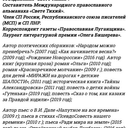
Составитель Международного православного
альманаха «Свете Тихий».
Член СП России, Республиканского союза писателей
(МСП) и СП ЛНР.
Корреспондент газеты «Православная Луганщина»
.
Лауреат литературной премии «Олега Бишерева».
Автор поэтических сборников: «Народом можно
пренебречь?» (2007 год); «Как начинается весна?»
(2009 год); «Рождение Новороссии» (2016 год).
Автор
книг (крупная проза): роман «Ольга» (2010 год);
роман «Красноречивое молчание» (2009 г.); повесть
для детей «МИРАЖИ на дорогах + детские
ШАЛОСТИ», (2011 год); историческая книга «Тайны
Александровска» (2011 год); повесть о детях войны
«Гутенька» (2019 год); повесть «Сказ о том, как казаки
за Правдой ходили» (2019 год);
Автор пьес: о В.И. Дале «Напутное на все времена»
(2009 г); пьеса в стихах «ПсевдоСовесть нашего
времени» (2010 г.); пьеса «Ради мира на земле» (2015
год); пьеса «Отвоёванный выбор Донбасса» (2016 год);