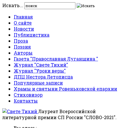
Искать...
Главная
О сайте
Новости
Публицистика
Проза
Поэзия
Авторы
Газета "Православная Луганщина "
Журнал "Свете Тихий"
Журнал "Уроки веры"
ДПЦ Нестора Летописца
Популярные записи
Храмы и святыни Ровеньковской епархии
Стиховизор
Контакты
Лауреат Всероссийской
литературной премии СП России "СЛОВО-2021".
Вы здесь: