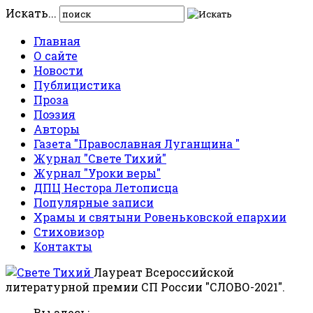
Искать...
Главная
О сайте
Новости
Публицистика
Проза
Поэзия
Авторы
Газета "Православная Луганщина "
Журнал "Свете Тихий"
Журнал "Уроки веры"
ДПЦ Нестора Летописца
Популярные записи
Храмы и святыни Ровеньковской епархии
Стиховизор
Контакты
Лауреат Всероссийской
литературной премии СП России "СЛОВО-2021".
Вы здесь: