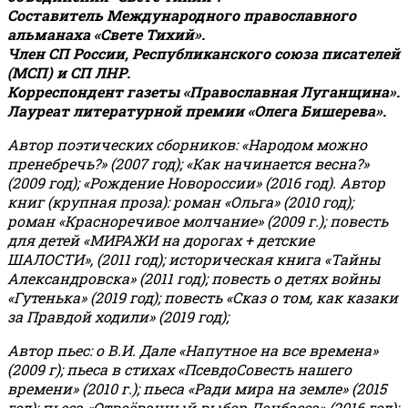
Составитель Международного православного
альманаха «Свете Тихий».
Член СП России, Республиканского союза писателей
(МСП) и СП ЛНР.
Корреспондент газеты «Православная Луганщина»
.
Лауреат литературной премии «Олега Бишерева».
Автор поэтических сборников: «Народом можно
пренебречь?» (2007 год); «Как начинается весна?»
(2009 год); «Рождение Новороссии» (2016 год).
Автор
книг (крупная проза): роман «Ольга» (2010 год);
роман «Красноречивое молчание» (2009 г.); повесть
для детей «МИРАЖИ на дорогах + детские
ШАЛОСТИ», (2011 год); историческая книга «Тайны
Александровска» (2011 год); повесть о детях войны
«Гутенька» (2019 год); повесть «Сказ о том, как казаки
за Правдой ходили» (2019 год);
Автор пьес: о В.И. Дале «Напутное на все времена»
(2009 г); пьеса в стихах «ПсевдоСовесть нашего
времени» (2010 г.); пьеса «Ради мира на земле» (2015
год); пьеса «Отвоёванный выбор Донбасса» (2016 год);