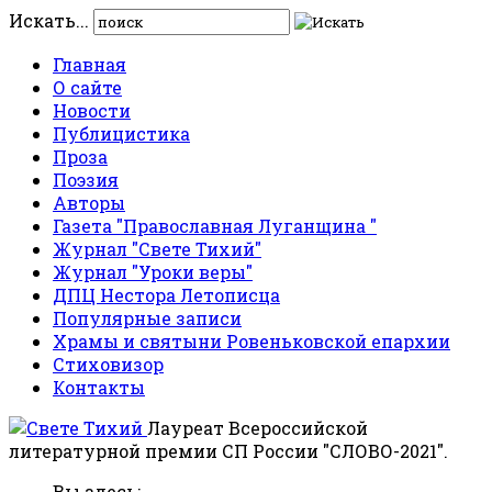
Искать...
Главная
О сайте
Новости
Публицистика
Проза
Поэзия
Авторы
Газета "Православная Луганщина "
Журнал "Свете Тихий"
Журнал "Уроки веры"
ДПЦ Нестора Летописца
Популярные записи
Храмы и святыни Ровеньковской епархии
Стиховизор
Контакты
Лауреат Всероссийской
литературной премии СП России "СЛОВО-2021".
Вы здесь: