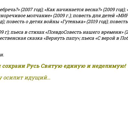
чь?» (2007 год); «Как начинается весна?» (2009 год); 
асноречивое молчание» (2009 г.); повесть для детей «МИ
 повесть о детях войны «Гутенька» (2019 год); повесть 
9 г); пьеса в стихах «ПсевдоСовесть нашего времени» (201
ственская сказка «Вернуть папу»; пьеса «С верой в Поб
н.
и сохрани Русь Святую единую и неделимую!
 осилит идущий...