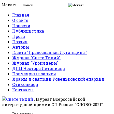
Искать...
Главная
О сайте
Новости
Публицистика
Проза
Поэзия
Авторы
Газета "Православная Луганщина "
Журнал "Свете Тихий"
Журнал "Уроки веры"
ДПЦ Нестора Летописца
Популярные записи
Храмы и святыни Ровеньковской епархии
Стиховизор
Контакты
Лауреат Всероссийской
литературной премии СП России "СЛОВО-2021".
Вы здесь: