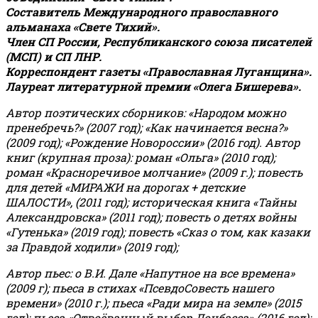
Составитель Международного православного
альманаха «Свете Тихий».
Член СП России, Республиканского союза писателей
(МСП) и СП ЛНР.
Корреспондент газеты «Православная Луганщина»
.
Лауреат литературной премии «Олега Бишерева».
Автор поэтических сборников: «Народом можно
пренебречь?» (2007 год); «Как начинается весна?»
(2009 год); «Рождение Новороссии» (2016 год).
Автор
книг (крупная проза): роман «Ольга» (2010 год);
роман «Красноречивое молчание» (2009 г.); повесть
для детей «МИРАЖИ на дорогах + детские
ШАЛОСТИ», (2011 год); историческая книга «Тайны
Александровска» (2011 год); повесть о детях войны
«Гутенька» (2019 год); повесть «Сказ о том, как казаки
за Правдой ходили» (2019 год);
Автор пьес: о В.И. Дале «Напутное на все времена»
(2009 г); пьеса в стихах «ПсевдоСовесть нашего
времени» (2010 г.); пьеса «Ради мира на земле» (2015
год); пьеса «Отвоёванный выбор Донбасса» (2016 год);