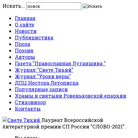
Искать...
Главная
О сайте
Новости
Публицистика
Проза
Поэзия
Авторы
Газета "Православная Луганщина "
Журнал "Свете Тихий"
Журнал "Уроки веры"
ДПЦ Нестора Летописца
Популярные записи
Храмы и святыни Ровеньковской епархии
Стиховизор
Контакты
Лауреат Всероссийской
литературной премии СП России "СЛОВО-2021".
Вы здесь: