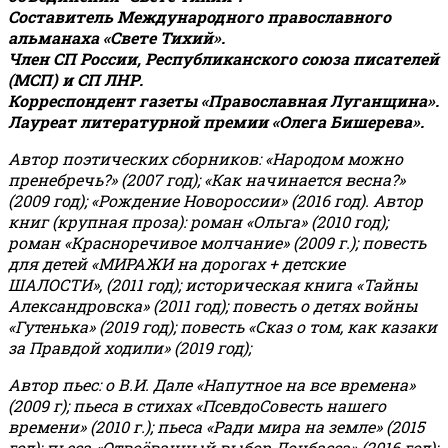
Составитель Международного православного
альманаха «Свете Тихий».
Член СП России, Республиканского союза писателей
(МСП) и СП ЛНР.
Корреспондент газеты «Православная Луганщина»
.
Лауреат литературной премии «Олега Бишерева».
Автор поэтических сборников: «Народом можно
пренебречь?» (2007 год); «Как начинается весна?»
(2009 год); «Рождение Новороссии» (2016 год).
Автор
книг (крупная проза): роман «Ольга» (2010 год);
роман «Красноречивое молчание» (2009 г.); повесть
для детей «МИРАЖИ на дорогах + детские
ШАЛОСТИ», (2011 год); историческая книга «Тайны
Александровска» (2011 год); повесть о детях войны
«Гутенька» (2019 год); повесть «Сказ о том, как казаки
за Правдой ходили» (2019 год);
Автор пьес: о В.И. Дале «Напутное на все времена»
(2009 г); пьеса в стихах «ПсевдоСовесть нашего
времени» (2010 г.); пьеса «Ради мира на земле» (2015
год); пьеса «Отвоёванный выбор Донбасса» (2016 год);