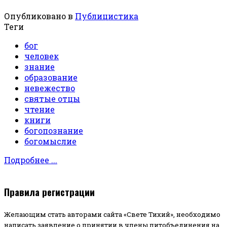
Опубликовано в
Публицистика
Теги
бог
человек
знание
образование
невежество
святые отцы
чтение
книги
богопознание
богомыслие
Подробнее ...
Правила регистрации
Желающим стать авторами сайта «Свете Тихий», необходимо
написать заявление о принятии в члены литобъединения на