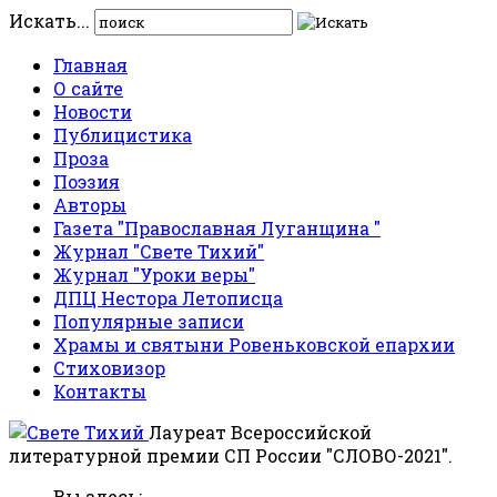
Искать...
Главная
О сайте
Новости
Публицистика
Проза
Поэзия
Авторы
Газета "Православная Луганщина "
Журнал "Свете Тихий"
Журнал "Уроки веры"
ДПЦ Нестора Летописца
Популярные записи
Храмы и святыни Ровеньковской епархии
Стиховизор
Контакты
Лауреат Всероссийской
литературной премии СП России "СЛОВО-2021".
Вы здесь: