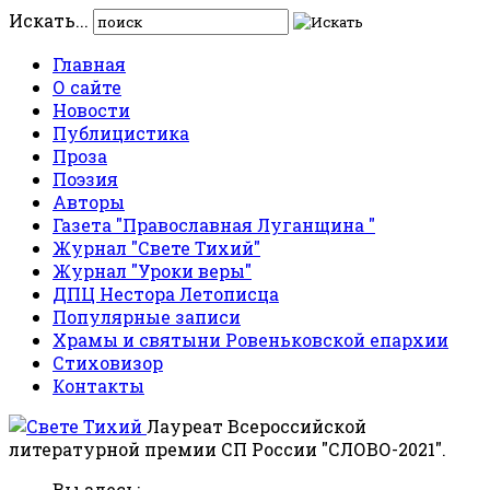
Искать...
Главная
О сайте
Новости
Публицистика
Проза
Поэзия
Авторы
Газета "Православная Луганщина "
Журнал "Свете Тихий"
Журнал "Уроки веры"
ДПЦ Нестора Летописца
Популярные записи
Храмы и святыни Ровеньковской епархии
Стиховизор
Контакты
Лауреат Всероссийской
литературной премии СП России "СЛОВО-2021".
Вы здесь: