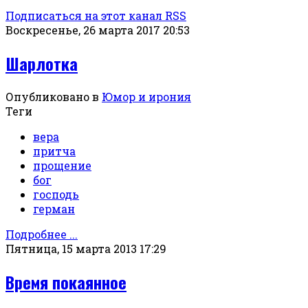
Подписаться на этот канал RSS
Воскресенье, 26 марта 2017 20:53
Шарлотка
Опубликовано в
Юмор и ирония
Теги
вера
притча
прощение
бог
господь
герман
Подробнее ...
Пятница, 15 марта 2013 17:29
Время покаянное