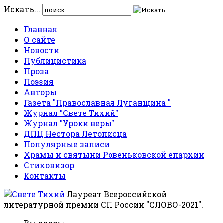
Искать...
Главная
О сайте
Новости
Публицистика
Проза
Поэзия
Авторы
Газета "Православная Луганщина "
Журнал "Свете Тихий"
Журнал "Уроки веры"
ДПЦ Нестора Летописца
Популярные записи
Храмы и святыни Ровеньковской епархии
Стиховизор
Контакты
Лауреат Всероссийской
литературной премии СП России "СЛОВО-2021".
Вы здесь: