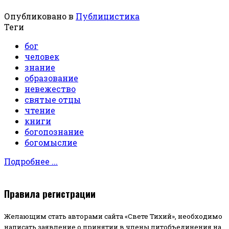
Опубликовано в
Публицистика
Теги
бог
человек
знание
образование
невежество
святые отцы
чтение
книги
богопознание
богомыслие
Подробнее ...
Правила регистрации
Желающим стать авторами сайта «Свете Тихий», необходимо
написать заявление о принятии в члены литобъединения на