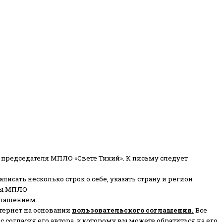
 председателя МПЛО «Свете Тихий».
К письму следует
писать несколько строк о себе, указать страну и регион
ены МПЛО
глашением.
тернет на основании
пользовательского соглашени
я
.
Все
согласия его автора, к которому вы можете обратиться на его