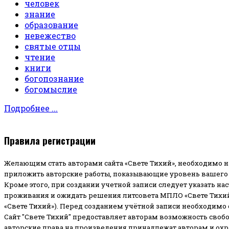
человек
знание
образование
невежество
святые отцы
чтение
книги
богопознание
богомыслие
Подробнее ...
Правила регистрации
Желающим стать авторами сайта «Свете Тихий», необходимо н
приложить авторские работы, показывающие уровень вашего 
Кроме этого, при создании учетной записи следует указать на
проживания и ожидать решения литсовета МПЛО «Свете Тихий
«Свете Тихий»). Перед созданием учётной записи необходимо
Сайт "Свете Тихий" предоставляет авторам возможность своб
авторские права на произведения принадлежат авторам и ох