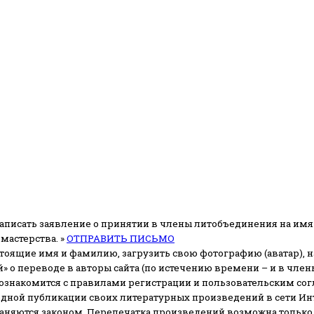
аписать заявление о принятии в члены литобъединения на имя
мастерства. »
ОТПРАВИТЬ ПИСЬМО
стоящие имя и фамилию, загрузить свою фотографию (аватар), на
» о переводе в авторы сайта (по истечению времени – и в чл
 ознакомится с правилами регистрации и пользовательским со
одной публикации своих литературных произведений в сети Ин
раняются законом.
Перепечатка произведений возможна только с 