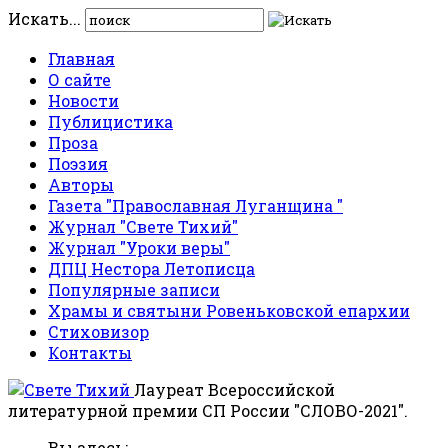
Искать...
Главная
О сайте
Новости
Публицистика
Проза
Поэзия
Авторы
Газета "Православная Луганщина "
Журнал "Свете Тихий"
Журнал "Уроки веры"
ДПЦ Нестора Летописца
Популярные записи
Храмы и святыни Ровеньковской епархии
Стиховизор
Контакты
Лауреат Всероссийской
литературной премии СП России "СЛОВО-2021".
Вы здесь: