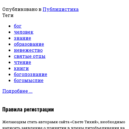
Опубликовано в
Публицистика
Теги
бог
человек
знание
образование
невежество
святые отцы
чтение
книги
богопознание
богомыслие
Подробнее ...
Правила регистрации
Желающим стать авторами сайта «Свете Тихий», необходимо
написать заявление о принятии в члены литобъединения на